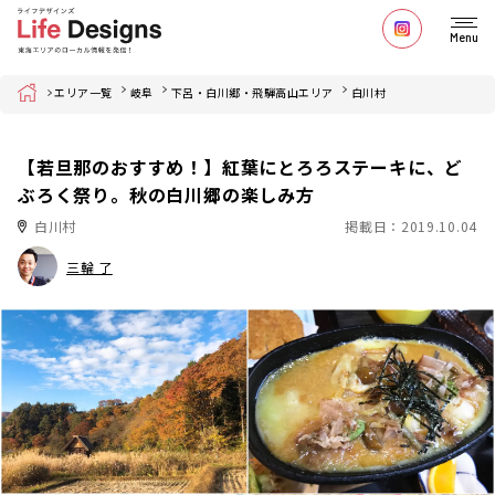
Menu
Home
エリア一覧
岐阜
下呂・白川郷・飛騨高山エリア
白川村
【若旦那のおすすめ！】紅葉にとろろステーキに、ど
ぶろく祭り。秋の白川郷の楽しみ方
白川村
掲載日：2019.10.04
三輪 了