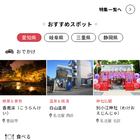
特集一覧へ
おすすめスポット
愛知県
岐阜県
三重県
静岡県
おでかけ
絶景＆景色
温泉＆銭湯
神社仏閣
香嵐渓（こうらんけ
白山温泉
別小江神社（わけお
い）
えじんじゃ）
名古屋 西区
豊田市
名古屋 北区
食べる