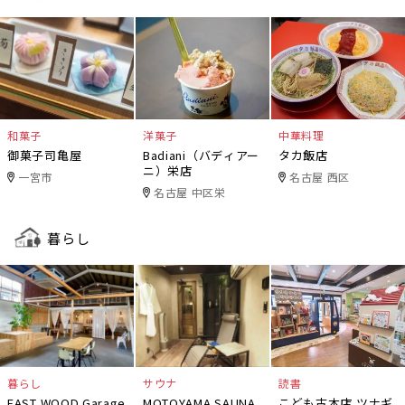
和菓子
洋菓子
中華料理
御菓子司亀屋
Badiani（バディアー
タカ飯店
ニ）栄店
一宮市
名古屋 西区
名古屋 中区栄
暮らし
暮らし
サウナ
読書
EAST WOOD Garage
MOTOYAMA SAUNA
こども古本店 ツナギ