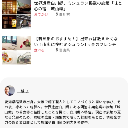
世界遺産白川郷、ミシュラン掲載の旅館「味と
心の宿 城山館」
おでかけ
白川村
【若旦那のおすすめ！】出来れば教えたくな
い！山奥に佇むミシュラン1ッ星のフレンチ
食べる
富山県
三輪 了
愛知県稲沢市出身。大阪で帽子職人としてモノづくりと商いを学び、そ
の後、縁あって飛騨へ。世界遺産白川郷にある明治末期創業の旅館「城
山館」の若女将と結婚したことを機に、白川郷へ移住。現在は旅館の更
なる発展のため、前職の広告・編集業で培った経験をもとに、情報発信
力のある若旦那として旅館や白川郷の魅力を発信中。