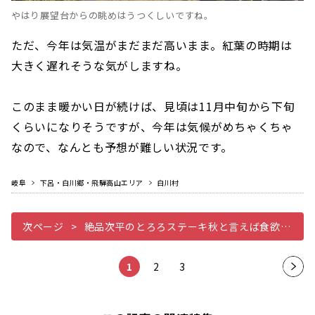
やはり展望台からの眺めはうつくしいですね。
ただ、今年は気温がまだまだ高いまま。紅葉の時期は
大きく遅れそうな気がしますね。
このまま暖かい日が続けば、見頃は11月中旬から下旬
くらいになりそうですが、今年は気候がめちゃくちゃ
なので、なんとも予想が難しい状況です。
岐阜
下呂・白川郷・飛騨高山エリア
白川村
次ページ
絶品次平のとろろステーキ秋と言えば食欲の秋ということで僕たちがよく利用するお食事処をご紹介します
1
2
3
次の
ペー
ジ