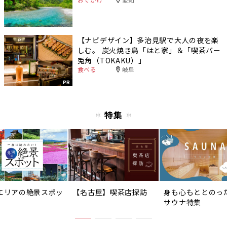
【ナビデザイン】多治見駅で大人の夜を楽
しむ。 炭火焼き鳥「はと家」＆「喫茶バー
兎角（TOKAKU）」
食べる
岐阜
PR
特集
エリアの絶景スポッ
【名古屋】喫茶店探訪
身も心もととのっ
サウナ特集