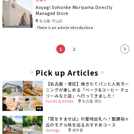
Aoyagi Sohonke Moriyama Directly
Managed Store
名古屋 守山区
There is an article introduction
​ ​
​ ​
1
2
»
Pick up Articles
【名古屋・港区】焼きたてパンと人気モー
ニングが楽しめる「ベーク&コーヒー チェ
リーみなと店」へ行ってきました！
Foods & Drinks
名古屋 港区
PR
『耳をすませば』の聖地巡礼へ！聖蹟桜ヶ
丘のモデル地を巡るおすすめコース
Outings
東京都