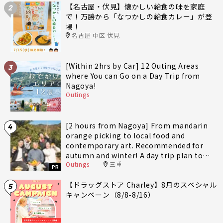
【名古屋・伏見】懐かしい給食の味を家庭
2
で！万勝から「なつかしの給食カレー」が登
場！
名古屋 中区 伏見
[Within 2hrs by Car] 12 Outing Areas
3
where You can Go on a Day Trip from
Nagoya!
Outings
[2 hours from Nagoya] From mandarin
4
orange picking to local food and
contemporary art. Recommended for
autumn and winter! A day trip plan to
Outings
三重
fully enjoy Minami-Ise Town
PR
【ドラッグストア Charley】8月のスペシャル
5
キャンペーン（8/8-8/16）