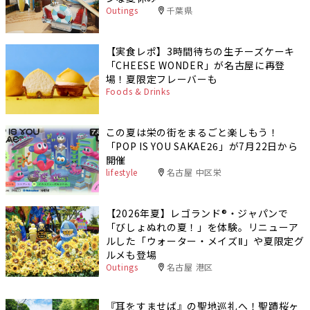
Outings
千葉県
【実食レポ】3時間待ちの生チーズケーキ
「CHEESE WONDER」が名古屋に再登
場！夏限定フレーバーも
Foods & Drinks
この夏は栄の街をまるごと楽しもう！
「POP IS YOU SAKAE26」が7月22日から
開催
lifestyle
名古屋 中区栄
【2026年夏】レゴランド®・ジャパンで
「びしょぬれの夏！」を体験。リニューア
ルした「ウォーター・メイズⅡ」や夏限定グ
ルメも登場
Outings
名古屋 港区
『耳をすませば』の聖地巡礼へ！聖蹟桜ヶ