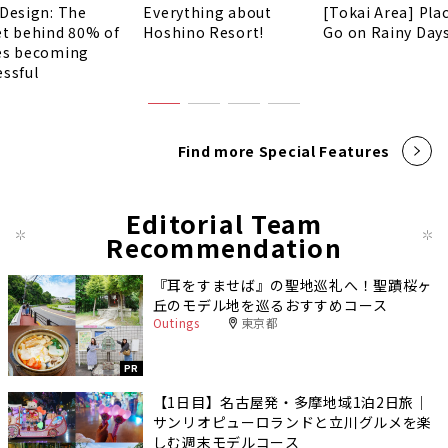
 Design: The
Everything about
[Tokai Area] Pla
et behind 80% of
Hoshino Resort!
Go on Rainy Days
es becoming
essful
Find more Special Features
Editorial Team
Recommendation
『耳をすませば』の聖地巡礼へ！聖蹟桜ヶ
丘のモデル地を巡るおすすめコース
Outings
東京都
PR
【1日目】名古屋発・多摩地域1泊2日旅｜
サンリオピューロランドと立川グルメを楽
しむ週末モデルコース