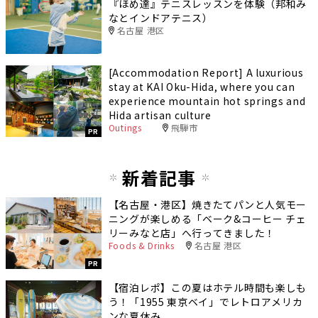
『ほめ達』テニスレッスンを体験（邦和み
なとインドアテニス）
名古屋 港区
[Accommodation Report] A luxurious
stay at KAI Oku-Hida, where you can
experience mountain hot springs and
Hida artisan culture
Outings
飛騨市
PR
新着記事
【名古屋・港区】焼きたてパンと人気モー
ニングが楽しめる「ベーク&コーヒー チェ
リーみなと店」へ行ってきました！
Foods & Drinks
名古屋 港区
PR
【宿泊レポ】この夏はホテル時間も楽しも
う！「1955 東京ベイ」でレトロアメリカ
ンな夏休み