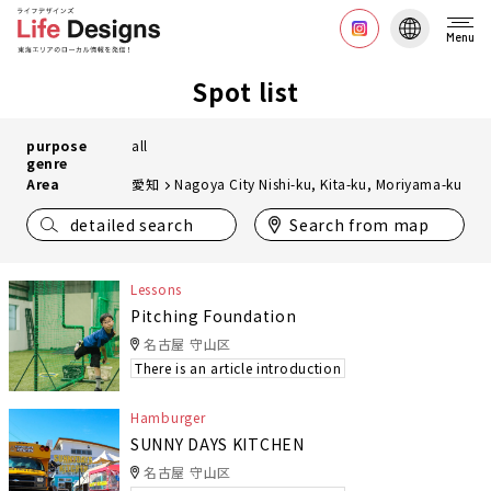
Menu
Spot list
purpose
all
genre
Area
愛知
Nagoya City Nishi-ku, Kita-ku, Moriyama-ku
detailed search
Search from map
Lessons
Pitching Foundation
名古屋 守山区
There is an article introduction
Hamburger
SUNNY DAYS KITCHEN
名古屋 守山区