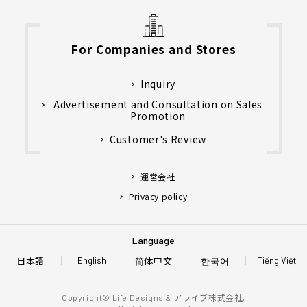
For Companies and Stores
Inquiry
Advertisement and Consultation on Sales
Promotion
Customer's Review
運営会社
Privacy policy
Language
日本語
简体中文
한국어
English
Tiếng Việt
アライブ株式会社.
Copyright© Life Designs &