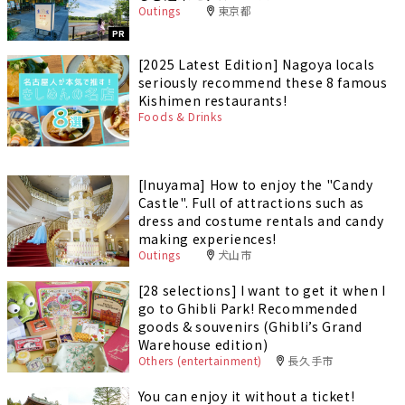
Outings
東京都
PR
[2025 Latest Edition] Nagoya locals
seriously recommend these 8 famous
Kishimen restaurants!
Foods & Drinks
[Inuyama] How to enjoy the "Candy
Castle". Full of attractions such as
dress and costume rentals and candy
making experiences!
Outings
犬山市
[28 selections] I want to get it when I
go to Ghibli Park! Recommended
goods & souvenirs (Ghibli’s Grand
Warehouse edition)
Others (entertainment)
長久手市
You can enjoy it without a ticket!