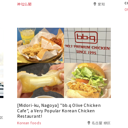
c
神社仏閣
愛知
Ot
[Midori-ku, Nagoya] "bb.q Olive Chicken
Cafe", a Very Popular Korean Chicken
Restaurant!
穂区
Korean foods
名古屋 緑区