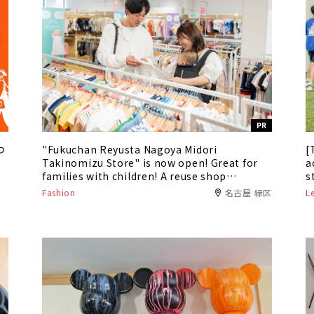
PR
つ
"Fukuchan Reyusta Nagoya Midori
[
Takinomizu Store" is now open! Great for
a
families with children! A reuse shop
s
specializing in kids and baby products
t
Fashion
名古屋 緑区
L
p
p