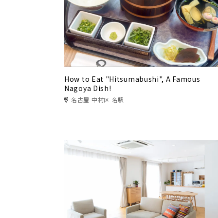
How to Eat "Hitsumabushi", A Famous
Nagoya Dish!
名古屋 中村区 名駅