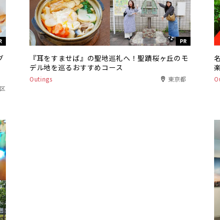
R
PR
グ
『耳をすませば』の聖地巡礼へ！聖蹟桜ヶ丘のモ
デル地を巡るおすすめコース
Outings
東京都
O
港区