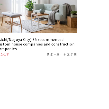
Aichi/Nagoya City] 35 recommended
ustom house companies and construction
ompanies
注文住宅
名古屋 中村区 名駅