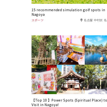
15 recommended simulation golf spots in
Nagoya
スポーツ
名古屋 中村区 
【Top 10 】Power Spots (Spiritual Place) t
Visit in Nagoya!