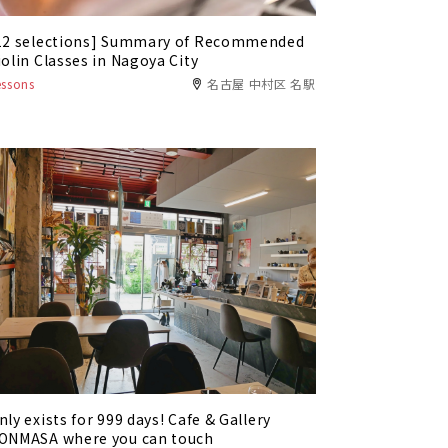
12 selections] Summary of Recommended
iolin Classes in Nagoya City
essons
名古屋 中村区 名駅
nly exists for 999 days! Cafe & Gallery
ONMASA where you can touch