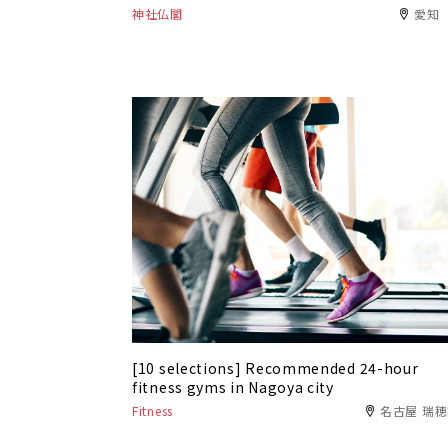
神社仏閣
愛知
[10 selections] Recommended 24-hour
fitness gyms in Nagoya city
Fitness
名古屋 瑞