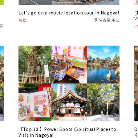
Let's go on a movie location tour in Nagoya!
[
V
映画
名古屋 中区
名駅
L
o
【Top 10 】Power Spots (Spiritual Place) to
O
Visit in Nagoya!
K