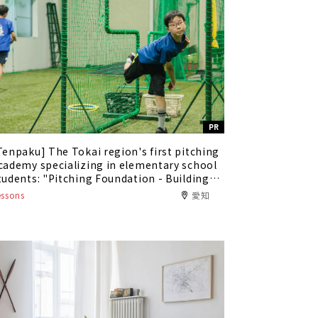
PR
Tenpaku] The Tokai region's first pitching
cademy specializing in elementary school
tudents: "Pitching Foundation - Building
he Basics of Pitching" - Improve your
essons
愛知
itching speed and develop a form that
revents injury!