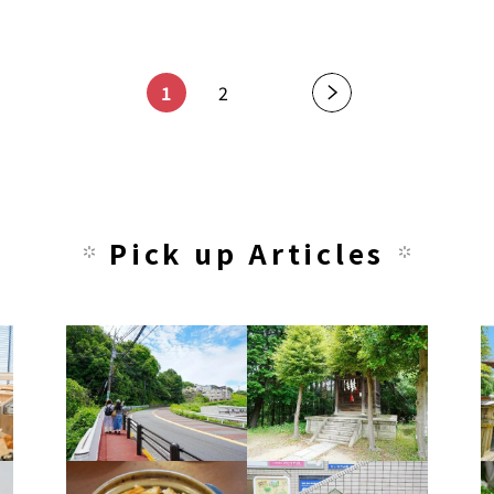
​ ​
​ ​
1
2
»
Pick up Articles