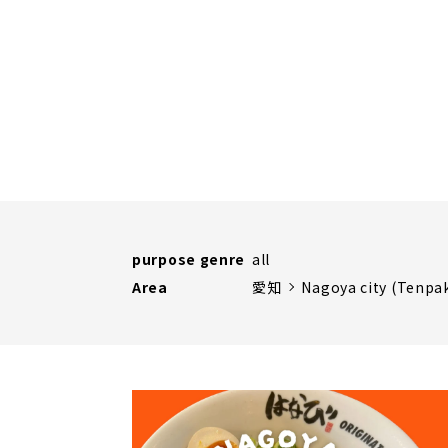
purpose genre
all
Area
愛知
Nagoya city (Tenpa