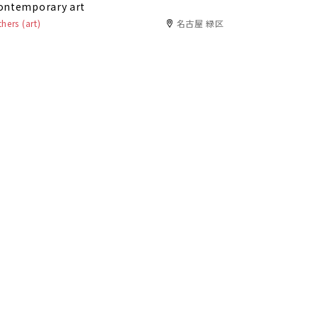
ontemporary art
hers (art)
名古屋 緑区