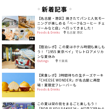
新着記事
【名古屋・港区】焼きたてパンと人気モー
ニングが楽しめる「ベーク&コーヒー チェ
リーみなと店」へ行ってきました！
Foods & Drinks
名古屋 港区
PR
【宿泊レポ】この夏はホテル時間も楽しも
う！「1955 東京ベイ」でレトロアメリカ
ンな夏休み
Outings
千葉県
【実食レポ】3時間待ちの生チーズケーキ
「CHEESE WONDER」が名古屋に再登
場！夏限定フレーバーも
Foods & Drinks
この夏は栄の街をまるごと楽しもう！
「POP IS YOU SAKAE26」が7月22日から