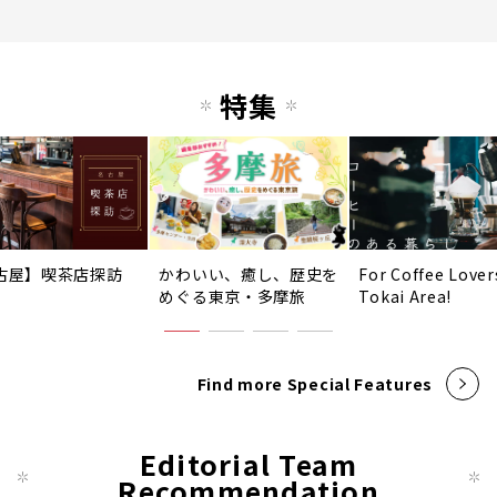
特集
古屋】喫茶店探訪
かわいい、癒し、歴史を
For Coffee Lover
めぐる東京・多摩旅
Tokai Area!
Find more Special Features
Editorial Team
Recommendation