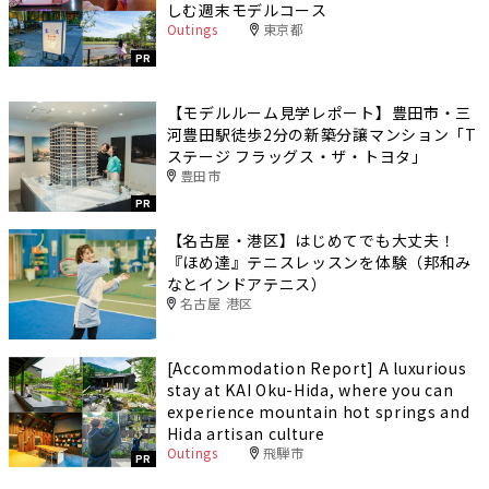
しむ週末モデルコース
Outings
東京都
PR
【モデルルーム見学レポート】豊田市・三
河豊田駅徒歩2分の新築分譲マンション「T
ステージ フラッグス・ザ・トヨタ」
豊田市
PR
【名古屋・港区】はじめてでも大丈夫！
『ほめ達』テニスレッスンを体験（邦和み
なとインドアテニス）
名古屋 港区
[Accommodation Report] A luxurious
stay at KAI Oku-Hida, where you can
experience mountain hot springs and
Hida artisan culture
Outings
飛騨市
PR