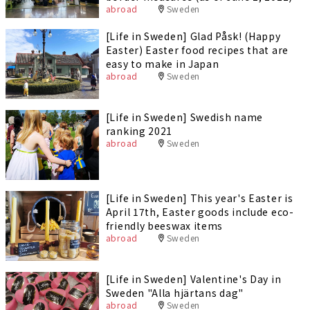
abroad
Sweden
[Life in Sweden] Glad Påsk! (Happy
Easter) Easter food recipes that are
easy to make in Japan
abroad
Sweden
[Life in Sweden] Swedish name
ranking 2021
abroad
Sweden
[Life in Sweden] This year's Easter is
April 17th, Easter goods include eco-
friendly beeswax items
abroad
Sweden
[Life in Sweden] Valentine's Day in
Sweden "Alla hjärtans dag"
abroad
Sweden