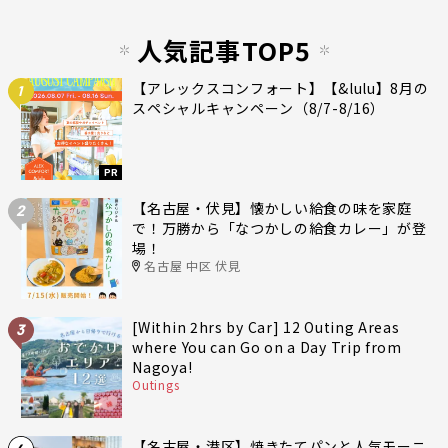
人気記事TOP5
【アレックスコンフォート】【&lulu】8月の
1
スペシャルキャンペーン（8/7-8/16）
PR
【名古屋・伏見】懐かしい給食の味を家庭
2
で！万勝から「なつかしの給食カレー」が登
場！
名古屋 中区 伏見
[Within 2hrs by Car] 12 Outing Areas
3
where You can Go on a Day Trip from
Nagoya!
Outings
【名古屋・港区】焼きたてパンと人気モーニ