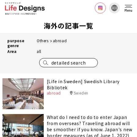
Menu
海外の記事一覧
purpose
Others
abroad
genre
Area
all
detailed search
[Life in Sweden] Swedish Library
Bibliotek
abroad
Sweden
What do I need to do to enter Japan
from overseas? Traveling abroad will
be smoother if you know. Japan's new
border measures (as of June 1, 2022)