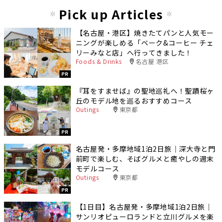
Pick up Articles
【名古屋・港区】焼きたてパンと人気モー
ニングが楽しめる「ベーク&コーヒー チェ
リーみなと店」へ行ってきました！
Foods & Drinks
名古屋 港区
PR
『耳をすませば』の聖地巡礼へ！聖蹟桜ヶ
丘のモデル地を巡るおすすめコース
Outings
東京都
PR
名古屋発・多摩地域1泊2日旅｜深大寺と門
前町で楽しむ、そばグルメと癒やしの週末
モデルコース
Outings
東京都
PR
【1日目】名古屋発・多摩地域1泊2日旅｜
サンリオピューロランドと立川グルメを楽