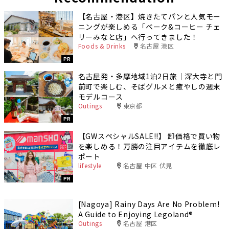
【名古屋・港区】焼きたてパンと人気モー
ニングが楽しめる「ベーク&コーヒー チェ
リーみなと店」へ行ってきました！
Foods & Drinks
名古屋 港区
PR
名古屋発・多摩地域1泊2日旅｜深大寺と門
前町で楽しむ、そばグルメと癒やしの週末
モデルコース
Outings
東京都
PR
【GWスペシャルSALE‼︎】 卸価格で買い物
を楽しめる！万勝の注目アイテムを徹底レ
ポート
lifestyle
名古屋 中区 伏見
PR
[Nagoya] Rainy Days Are No Problem!
A Guide to Enjoying Legoland®️
Outings
名古屋 港区