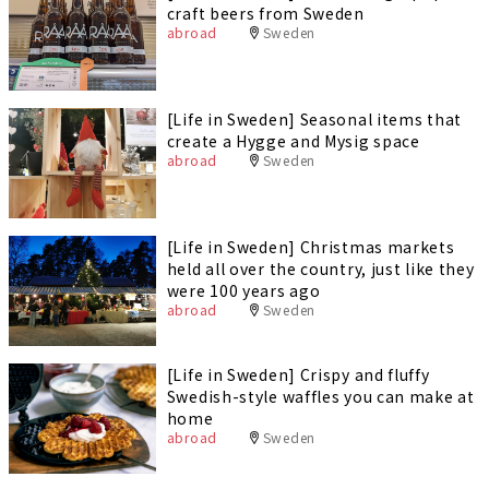
craft beers from Sweden
abroad
Sweden
[Life in Sweden] Seasonal items that
create a Hygge and Mysig space
abroad
Sweden
[Life in Sweden] Christmas markets
held all over the country, just like they
were 100 years ago
abroad
Sweden
[Life in Sweden] Crispy and fluffy
Swedish-style waffles you can make at
home
abroad
Sweden