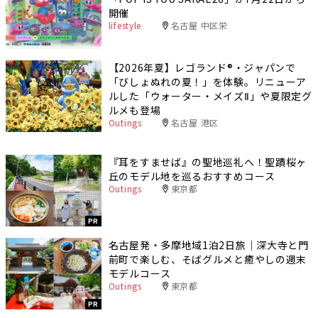
開催
lifestyle
名古屋 中区栄
【2026年夏】レゴランド®・ジャパンで
「びしょぬれの夏！」を体験。リニューア
ルした「ウォーター・メイズⅡ」や夏限定グ
ルメも登場
Outings
名古屋 港区
『耳をすませば』の聖地巡礼へ！聖蹟桜ヶ
丘のモデル地を巡るおすすめコース
Outings
東京都
PR
名古屋発・多摩地域1泊2日旅｜深大寺と門
前町で楽しむ、そばグルメと癒やしの週末
モデルコース
Outings
東京都
PR