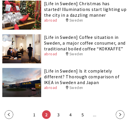
[Life in Sweden] Christmas has
started! Illuminations start lighting up
the city in a dazzling manner
abroad
Sweden
[Life in Sweden] Coffee situation in
Sweden, a major coffee consumer, and
traditional boiled coffee “KOKKAFFE”
abroad
Sweden
[Life in Sweden] Is it completely
different? Thorough comparison of
IKEA in Sweden and Japan
abroad
Sweden
«
1
2
3
4
5
...
»