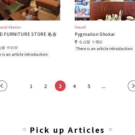
ture/Interior
Vessel
ID FURNITURE STORE 名古
Pygmalion Shokai
名古屋 千種区
古屋 中区栄
There is an article introduction
 is an article introduction
«
1
2
3
4
5
...
»
Pick up Articles