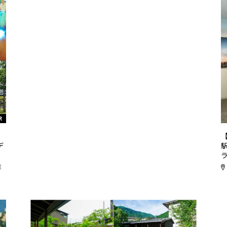
R
リ
デ
都