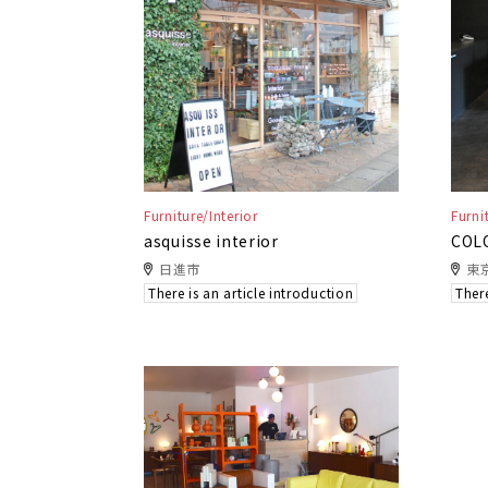
Furniture/Interior
Furni
asquisse interior
COL
日進市
東
There is an article introduction
There