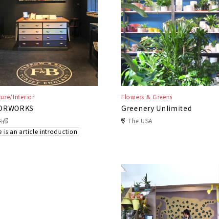
ture/Interior
Flowers & Greens
ORWORKS
Greenery Unlimited
京都
The USA
 is an article introduction