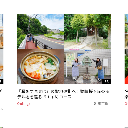
R
PR
グ
『耳をすませば』の聖地巡礼へ！聖蹟桜ヶ丘のモ
デル地を巡るおすすめコース
Outings
東京都
O
港区