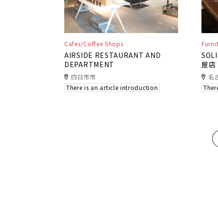
Cafes/Coffee Shops
Furni
AIRSIDE RESTAURANT AND
SOL
DEPARTMENT
屋店
四日市市
名
There is an article introduction
There