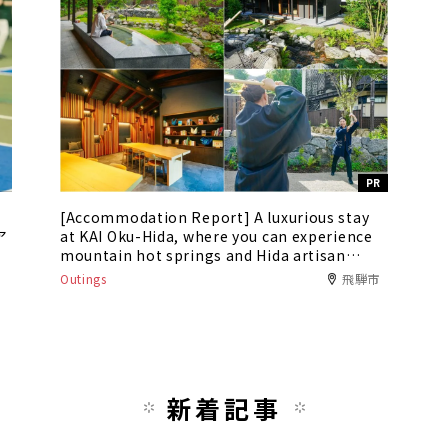
PR
[Accommodation Report] A luxurious stay
ア
at KAI Oku-Hida, where you can experience
mountain hot springs and Hida artisan
culture
Outings
飛騨市
新着記事