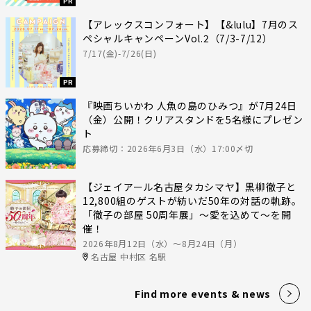
PR
【アレックスコンフォート】【&lulu】7月のス
ペシャルキャンペーンVol.2（7/3-7/12）
7/17(金)-7/26(日)
PR
『映画ちいかわ 人魚の島のひみつ』が7月24日
（金）公開！クリアスタンドを5名様にプレゼン
ト
応募締切：2026年6月3日（水）17:00〆切
【ジェイアール名古屋タカシマヤ】黒柳徹子と
12,800組のゲストが紡いだ50年の対話の軌跡。
「徹子の部屋 50周年展」～愛を込めて～を開
催！
2026年8月12日（水）〜8月24日（月）
名古屋 中村区 名駅
Find more events & news