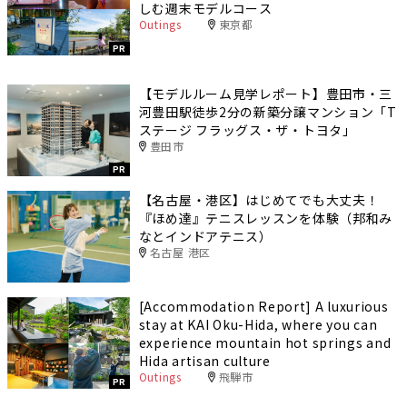
しむ週末モデルコース
Outings
東京都
PR
【モデルルーム見学レポート】豊田市・三
河豊田駅徒歩2分の新築分譲マンション「T
ステージ フラッグス・ザ・トヨタ」
豊田市
PR
【名古屋・港区】はじめてでも大丈夫！
『ほめ達』テニスレッスンを体験（邦和み
なとインドアテニス）
名古屋 港区
[Accommodation Report] A luxurious
stay at KAI Oku-Hida, where you can
experience mountain hot springs and
Hida artisan culture
Outings
飛騨市
PR