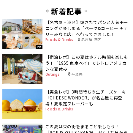
新着記事
【名古屋・港区】焼きたてパンと人気モー
ニングが楽しめる「ベーク&コーヒー チェ
リーみなと店」へ行ってきました！
Foods & Drinks
名古屋 港区
PR
【宿泊レポ】この夏はホテル時間も楽しも
う！「1955 東京ベイ」でレトロアメリカ
ンな夏休み
Outings
千葉県
【実食レポ】3時間待ちの生チーズケーキ
「CHEESE WONDER」が名古屋に再登
場！夏限定フレーバーも
Foods & Drinks
この夏は栄の街をまるごと楽しもう！
「POP IS YOU SAKAE26」が7月22日から