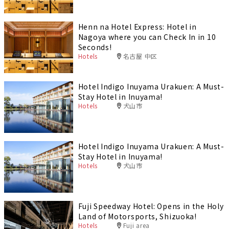
Henn na Hotel Express: Hotel in
Nagoya where you can Check In in 10
Seconds!
Hotels
名古屋 中区
Hotel Indigo Inuyama Urakuen: A Must-
Stay Hotel in Inuyama!
Hotels
犬山市
Hotel Indigo Inuyama Urakuen: A Must-
Stay Hotel in Inuyama!
Hotels
犬山市
Fuji Speedway Hotel: Opens in the Holy
Land of Motorsports, Shizuoka!
Hotels
Fuji area