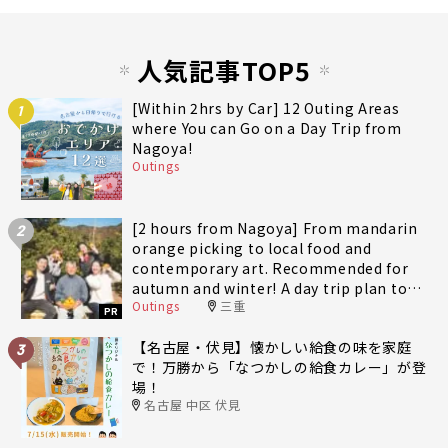
人気記事TOP5
[Within 2hrs by Car] 12 Outing Areas
1
where You can Go on a Day Trip from
Nagoya!
Outings
[2 hours from Nagoya] From mandarin
2
orange picking to local food and
contemporary art. Recommended for
autumn and winter! A day trip plan to
Outings
三重
fully enjoy Minami-Ise Town
PR
【名古屋・伏見】懐かしい給食の味を家庭
3
で！万勝から「なつかしの給食カレー」が登
場！
名古屋 中区 伏見