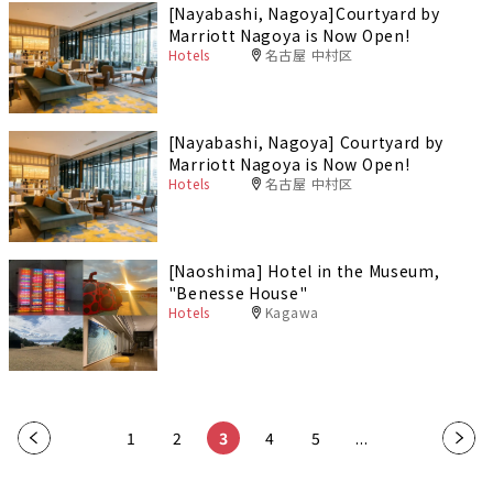
[Nayabashi, Nagoya]Courtyard by
Marriott Nagoya is Now Open!
Hotels
名古屋 中村区
[Nayabashi, Nagoya] Courtyard by
Marriott Nagoya is Now Open!
Hotels
名古屋 中村区
[Naoshima] Hotel in the Museum,
"Benesse House"
Hotels
Kagawa
«
1
2
3
4
5
...
»