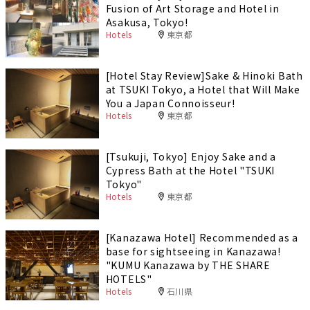
Fusion of Art Storage and Hotel in
Asakusa, Tokyo!
Hotels
東京都
[Hotel Stay Review]Sake & Hinoki Bath
at TSUKI Tokyo, a Hotel that Will Make
You a Japan Connoisseur!
Hotels
東京都
[Tsukuji, Tokyo] Enjoy Sake and a
Cypress Bath at the Hotel "TSUKI
Tokyo"
Hotels
東京都
[Kanazawa Hotel] Recommended as a
base for sightseeing in Kanazawa!
"KUMU Kanazawa by THE SHARE
HOTELS"
Hotels
石川県