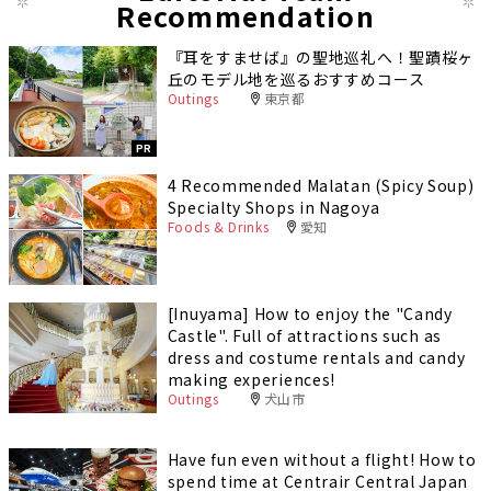
Recommendation
『耳をすませば』の聖地巡礼へ！聖蹟桜ヶ
丘のモデル地を巡るおすすめコース
Outings
東京都
PR
4 Recommended Malatan (Spicy Soup)
Specialty Shops in Nagoya
Foods & Drinks
愛知
[Inuyama] How to enjoy the "Candy
Castle". Full of attractions such as
dress and costume rentals and candy
making experiences!
Outings
犬山市
Have fun even without a flight! How to
spend time at Centrair Central Japan