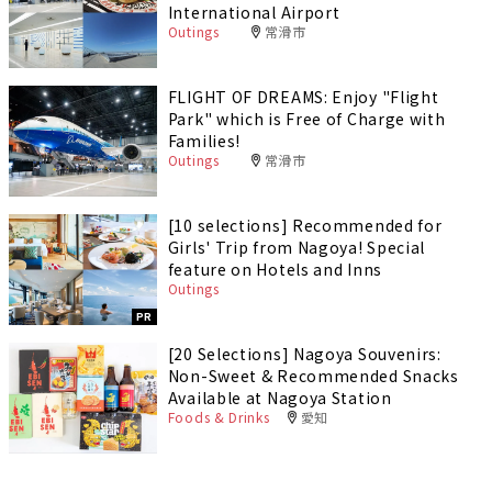
International Airport
Outings
常滑市
FLIGHT OF DREAMS: Enjoy "Flight
Park" which is Free of Charge with
Families!
Outings
常滑市
[10 selections] Recommended for
Girls' Trip from Nagoya! Special
feature on Hotels and Inns
Outings
PR
[20 Selections] Nagoya Souvenirs:
Non-Sweet & Recommended Snacks
Available at Nagoya Station
Foods & Drinks
愛知