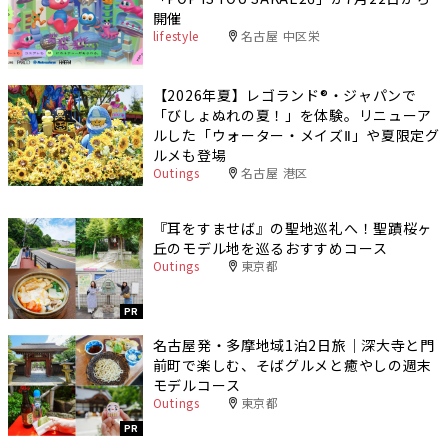
開催
lifestyle
名古屋 中区栄
【2026年夏】レゴランド®・ジャパンで
「びしょぬれの夏！」を体験。リニューア
ルした「ウォーター・メイズⅡ」や夏限定グ
ルメも登場
Outings
名古屋 港区
『耳をすませば』の聖地巡礼へ！聖蹟桜ヶ
丘のモデル地を巡るおすすめコース
Outings
東京都
PR
名古屋発・多摩地域1泊2日旅｜深大寺と門
前町で楽しむ、そばグルメと癒やしの週末
モデルコース
Outings
東京都
PR