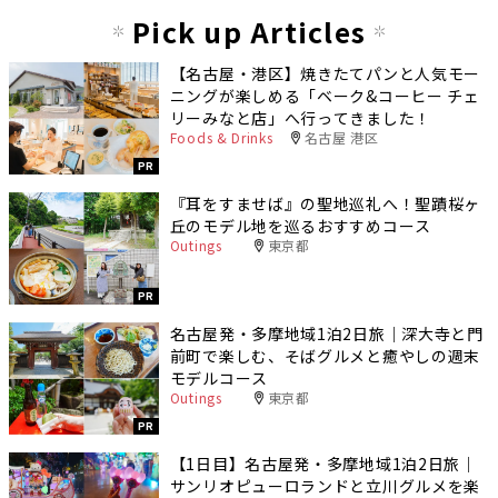
Pick up Articles
【名古屋・港区】焼きたてパンと人気モー
ニングが楽しめる「ベーク&コーヒー チェ
リーみなと店」へ行ってきました！
Foods & Drinks
名古屋 港区
PR
『耳をすませば』の聖地巡礼へ！聖蹟桜ヶ
丘のモデル地を巡るおすすめコース
Outings
東京都
PR
名古屋発・多摩地域1泊2日旅｜深大寺と門
前町で楽しむ、そばグルメと癒やしの週末
モデルコース
Outings
東京都
PR
【1日目】名古屋発・多摩地域1泊2日旅｜
サンリオピューロランドと立川グルメを楽