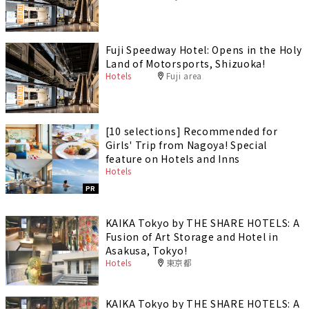
Fuji Speedway Hotel: Opens in the Holy
Land of Motorsports, Shizuoka!
Hotels
Fuji area
[10 selections] Recommended for
Girls' Trip from Nagoya! Special
feature on Hotels and Inns
Hotels
PR
KAIKA Tokyo by THE SHARE HOTELS: A
Fusion of Art Storage and Hotel in
Asakusa, Tokyo!
Hotels
東京都
KAIKA Tokyo by THE SHARE HOTELS: A