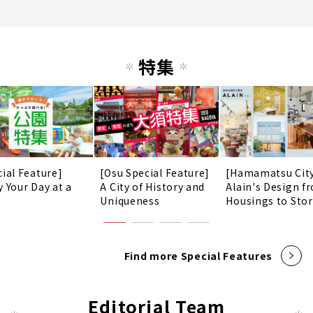
特集
cial Feature]
[Osu Special Feature]
[Hamamatsu Cit
y Your Day at a
A City of History and
Alain's Design f
!
Uniqueness
Housings to Sto
Find more Special Features
Editorial Team