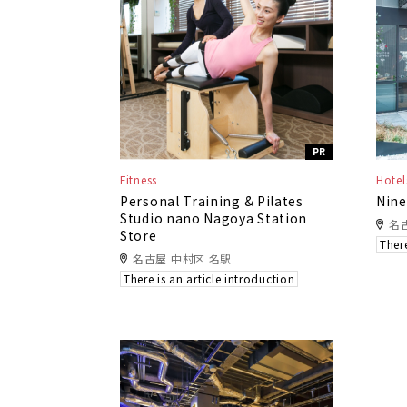
PR
Fitness
Hotel
Personal Training & Pilates
Nine
Studio nano Nagoya Station
名
Store
There
名古屋 中村区 名駅
There is an article introduction