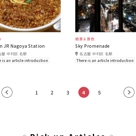
n
絶景＆景色
n JR Nagoya Station
Sky Promenade
古屋 中村区 名駅
名古屋 中村区 名駅
 is an article introduction
There is an article introduction
​ ​
​ ​
​ ​
​ ​
«
1
2
3
4
5
»