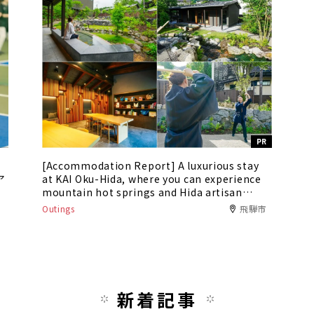
PR
[Accommodation Report] A luxurious stay
ア
at KAI Oku-Hida, where you can experience
mountain hot springs and Hida artisan
culture
Outings
飛騨市
新着記事