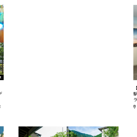
R
リ
デ
都