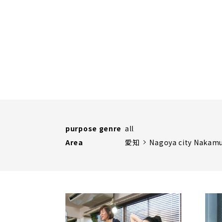
purpose genre
all
Area
愛知
Nagoya city Nakam