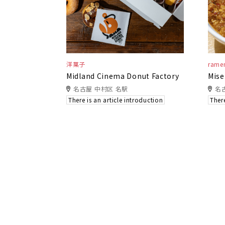
洋菓子
rame
Midland Cinema Donut Factory
Mise
名古屋 中村区 名駅
名
There is an article introduction
There