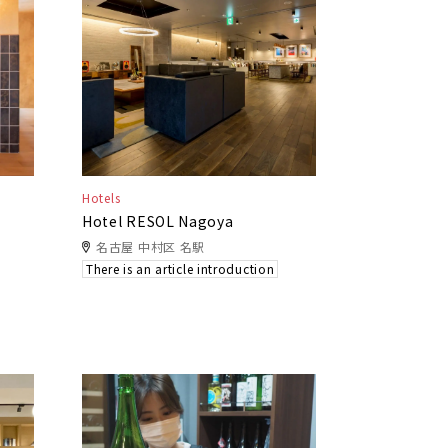
Hotels
Hotel RESOL Nagoya
名古屋 中村区 名駅
There is an article introduction