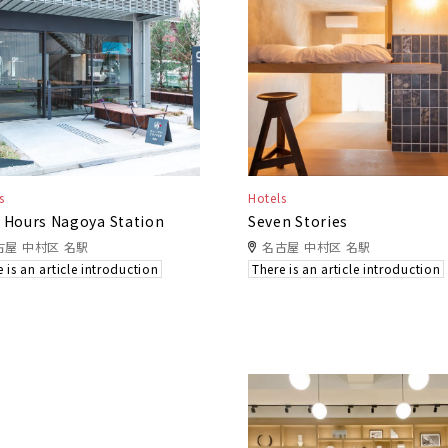
s
Hotels
 Hours Nagoya Station
Seven Stories
古屋 中村区 名駅
名古屋 中村区 名駅
 is an article introduction
There is an article introduction