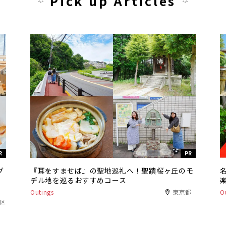
Pick up Articles
R
PR
グ
『耳をすませば』の聖地巡礼へ！聖蹟桜ヶ丘のモ
デル地を巡るおすすめコース
Outings
東京都
O
港区