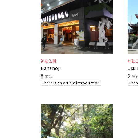
神社仏閣
神社
Banshoji
Osu
愛知
名
There is an article introduction
There