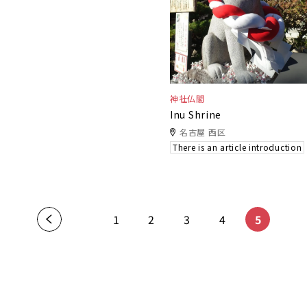
神社仏閣
Inu Shrine
名古屋 西区
There is an article introduction
​ ​
​ ​
​ ​
​ ​
«
1
2
3
4
5