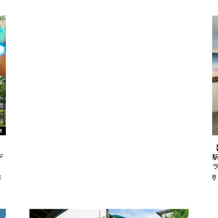
R
リ
デ
都