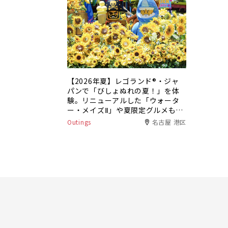
【2026年夏】レゴランド®・ジャ
パンで「びしょぬれの夏！」を体
験。リニューアルした「ウォータ
ー・メイズⅡ」や夏限定グルメも登
場
Outings
名古屋 港区