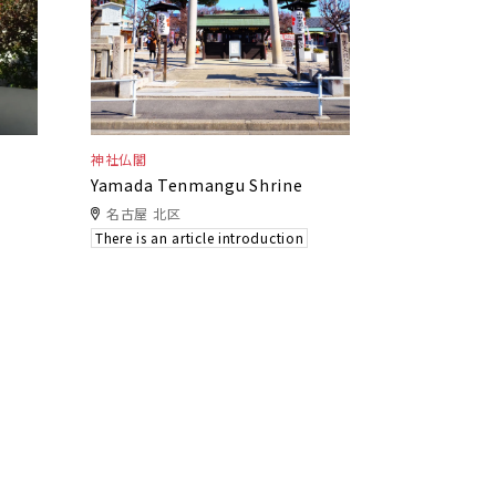
神社仏閣
Yamada Tenmangu Shrine
名古屋 北区
There is an article introduction