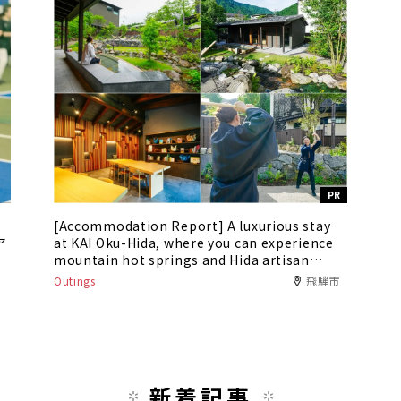
PR
[Accommodation Report] A luxurious stay
ア
at KAI Oku-Hida, where you can experience
mountain hot springs and Hida artisan
culture
Outings
飛騨市
新着記事