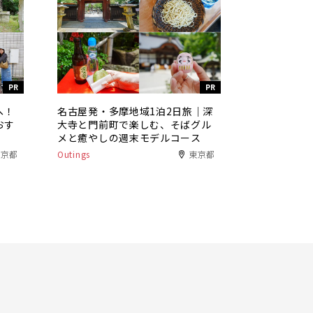
PR
PR
へ！
名古屋発・多摩地域1泊2日旅｜深
おす
大寺と門前町で楽しむ、そばグル
メと癒やしの週末モデルコース
東京都
Outings
東京都