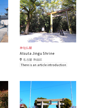
神社仏閣
Atsuta Jingu Shrine
名古屋 熱田区
There is an article introduction