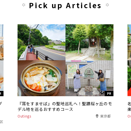
Pick up Articles
R
PR
グ
『耳をすませば』の聖地巡礼へ！聖蹟桜ヶ丘のモ
デル地を巡るおすすめコース
Outings
東京都
O
港区