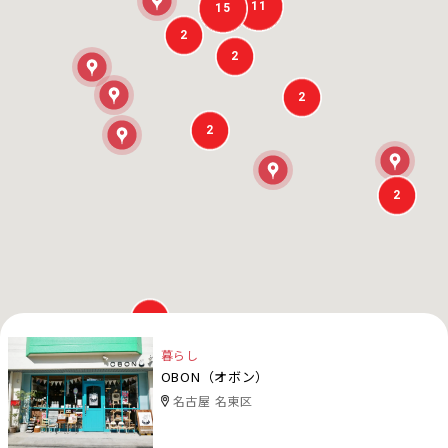
11
15
2
2
2
2
2
2
暮らし
OBON（オボン）
名古屋 名東区