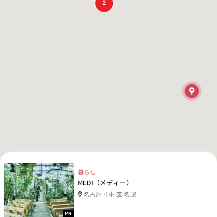
2
暮らし
MEDI（メディー）
名古屋 中村区 名駅
PR