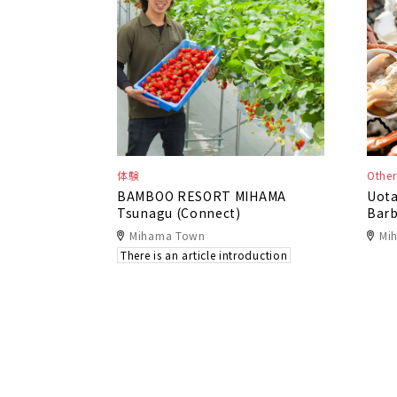
体験
Other
BAMBOO RESORT MIHAMA
Uota
Tsunagu (Connect)
Bar
Mihama Town
Mi
There is an article introduction