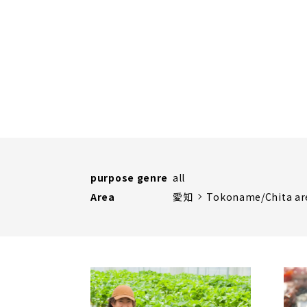
purpose genre
all
Area
愛知
Tokoname/Chita ar