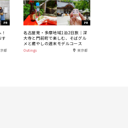
PR
PR
へ！
名古屋発・多摩地域1泊2日旅｜深
おす
大寺と門前町で楽しむ、そばグル
メと癒やしの週末モデルコース
東京都
Outings
東京都