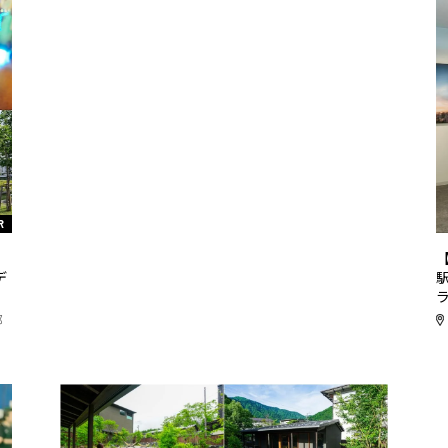
R
リ
デ
都