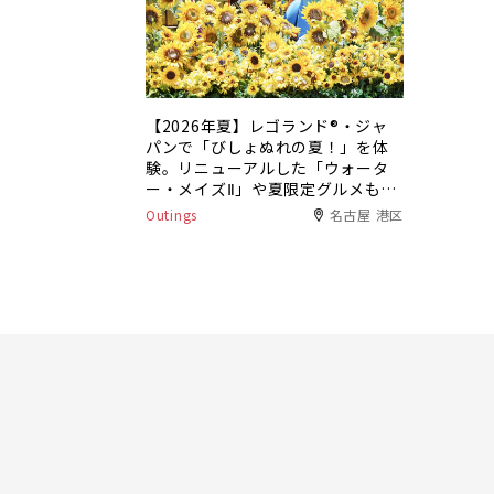
【2026年夏】レゴランド®・ジャ
パンで「びしょぬれの夏！」を体
験。リニューアルした「ウォータ
ー・メイズⅡ」や夏限定グルメも登
場
Outings
名古屋 港区