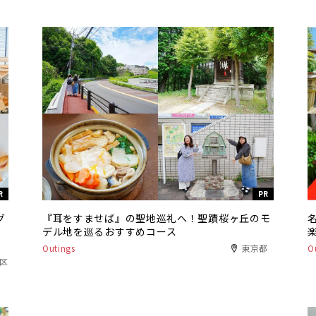
R
PR
グ
『耳をすませば』の聖地巡礼へ！聖蹟桜ヶ丘のモ
デル地を巡るおすすめコース
Outings
東京都
O
港区