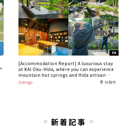
PR
[Accommodation Report] A luxurious stay
ア
at KAI Oku-Hida, where you can experience
mountain hot springs and Hida artisan
culture
Outings
飛騨市
新着記事