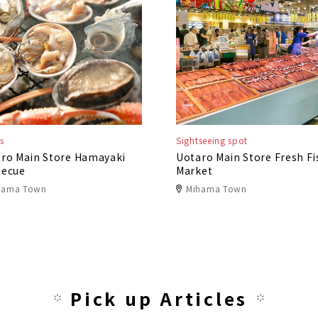
s
Sightseeing spot
ro Main Store Hamayaki
Uotaro Main Store Fresh Fi
becue
Market
hama Town
Mihama Town
Pick up Articles