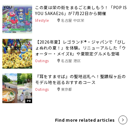
この夏は栄の街をまるごと楽しもう！「POP IS
YOU SAKAE26」が7月22日から開催
lifestyle
名古屋 中区栄
【2026年夏】レゴランド®・ジャパンで「びし
ょぬれの夏！」を体験。リニューアルした「ウ
ォーター・メイズⅡ」や夏限定グルメも登場
Outings
名古屋 港区
『耳をすませば』の聖地巡礼へ！聖蹟桜ヶ丘の
モデル地を巡るおすすめコース
Outings
東京都
PR
Find more related articles