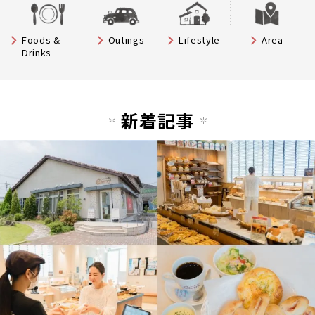
Foods &
Outings
Lifestyle
Area
Drinks
新着記事