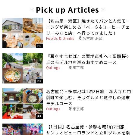
Pick up Articles
【名古屋・港区】焼きたてパンと人気モー
ニングが楽しめる「ベーク&コーヒー チェ
リーみなと店」へ行ってきました！
Foods & Drinks
名古屋 港区
PR
『耳をすませば』の聖地巡礼へ！聖蹟桜ヶ
丘のモデル地を巡るおすすめコース
Outings
東京都
PR
名古屋発・多摩地域1泊2日旅｜深大寺と門
前町で楽しむ、そばグルメと癒やしの週末
モデルコース
Outings
東京都
PR
【1日目】名古屋発・多摩地域1泊2日旅｜
サンリオピューロランドと立川グルメを楽