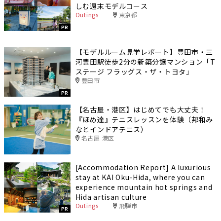
しむ週末モデルコース
Outings
東京都
PR
【モデルルーム見学レポート】豊田市・三
河豊田駅徒歩2分の新築分譲マンション「T
ステージ フラッグス・ザ・トヨタ」
豊田市
PR
【名古屋・港区】はじめてでも大丈夫！
『ほめ達』テニスレッスンを体験（邦和み
なとインドアテニス）
名古屋 港区
[Accommodation Report] A luxurious
stay at KAI Oku-Hida, where you can
experience mountain hot springs and
Hida artisan culture
Outings
飛騨市
PR