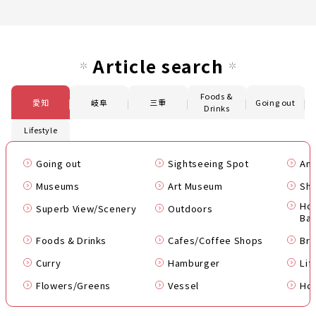
Article search
Foods &
愛知
岐阜
三重
Going out
Drinks
Lifestyle
Going out
Sightseeing Spot
Am
Museums
Art Museum
Shr
Hot
Superb View/Scenery
Outdoors
Bat
Foods & Drinks
Cafes/Coffee Shops
Br
Curry
Hamburger
Lif
Flowers/Greens
Vessel
Hou