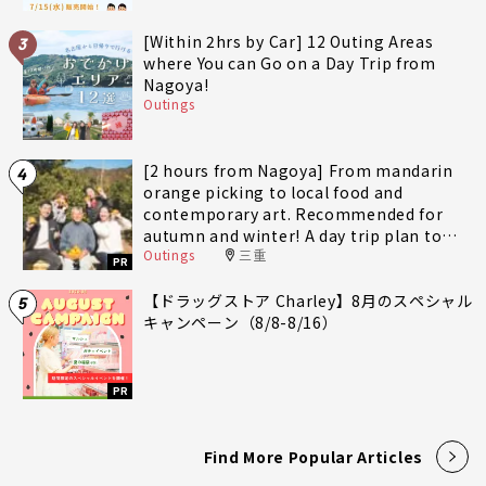
[Within 2hrs by Car] 12 Outing Areas
3
where You can Go on a Day Trip from
Nagoya!
Outings
[2 hours from Nagoya] From mandarin
4
orange picking to local food and
contemporary art. Recommended for
autumn and winter! A day trip plan to
Outings
三重
fully enjoy Minami-Ise Town
PR
【ドラッグストア Charley】8月のスペシャル
5
キャンペーン（8/8-8/16）
PR
Find More Popular Articles