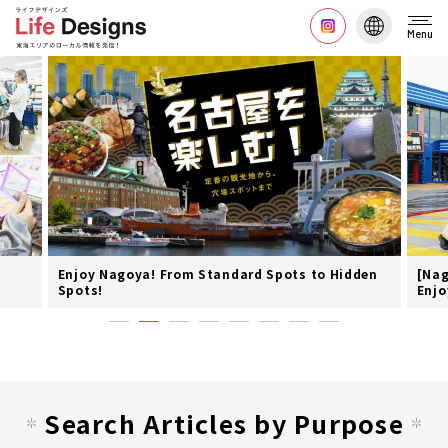
Menu
o Hidden
[Nagoya] Rainy Days Are No Problem! A Guide to
Enjoying Legoland®️
Search Articles by Purpose