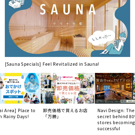
[Sauna Specials] Feel Revitalized in Sauna!
ai Area] Place to
卸売価格で買えるお店
Navi Design: The
n Rainy Days!
「万勝」
secret behind 8
stores becomin
successful