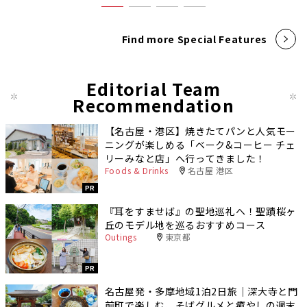
Find more Special Features
Editorial Team
Recommendation
【名古屋・港区】焼きたてパンと人気モー
ニングが楽しめる「ベーク&コーヒー チェ
リーみなと店」へ行ってきました！
Foods & Drinks
名古屋 港区
PR
『耳をすませば』の聖地巡礼へ！聖蹟桜ヶ
丘のモデル地を巡るおすすめコース
Outings
東京都
PR
名古屋発・多摩地域1泊2日旅｜深大寺と門
前町で楽しむ、そばグルメと癒やしの週末