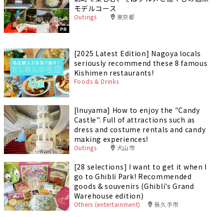
モデルコース
Outings
東京都
PR
[2025 Latest Edition] Nagoya locals
seriously recommend these 8 famous
Kishimen restaurants!
Foods & Drinks
[Inuyama] How to enjoy the "Candy
Castle". Full of attractions such as
dress and costume rentals and candy
making experiences!
Outings
犬山市
[28 selections] I want to get it when I
go to Ghibli Park! Recommended
goods & souvenirs (Ghibli’s Grand
Warehouse edition)
Others (entertainment)
長久手市