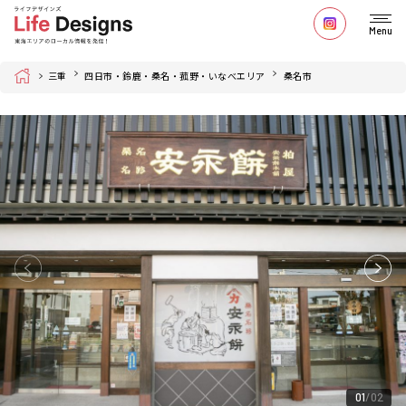
Menu
Home
三重
四日市・鈴鹿・桑名・菰野・いなべエリア
桑名市
01
02