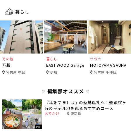
暮らし
その他
暮らし
サウナ
万勝
EAST WOOD Garage
MOTOYAMA SAUNA
名古屋 中区
愛知
名古屋 千種区
編集部オススメ
『耳をすませば』の聖地巡礼へ！聖蹟桜ヶ
丘のモデル地を巡るおすすめコース
おでかけ
東京都
PR