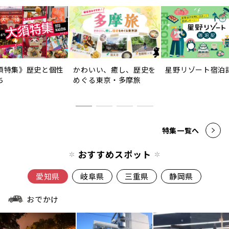
須特集》歴史と個性
かわいい、癒し、歴史を
星野リゾート宿泊
ち
めぐる東京・多摩旅
特集一覧へ
おすすめスポット
愛知県
岐阜県
三重県
静岡県
おでかけ