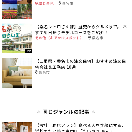
絶景＆景色
桑名市
【桑名レトロさんぽ】歴史からグルメまで。 お
すすめ日帰りモデルコースをご紹介！
その他（おでかけスポット）
桑名市
PR
【三重県・桑名市の注文住宅】おすすめ注文住
宅会社＆工務店 10選
桑名市
同じジャンルの記事
【設計工務店アラン】食べる人を笑顔にする、
浜松のたい焼き専門店「たいやき あん」