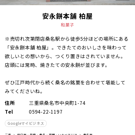
安永餅本舗 柏屋
和菓子
※売切れ次第閉店桑名駅から徒歩5分ほどの場所にある
「安永餅本舗 柏屋」。できたてのおいしさを味わって
欲しいとの想いから、つくり置きはされていません。
店頭には常時、焼きたての安永餅が並びます。
ぜひ江戸時代から続く桑名の銘菓を合わせて堪能して
みてくださいね。
住所
三重県桑名市中央町1-74
Tel
0594-22-1197
Googleマイビジネス
三重
四日市・鈴鹿・桑名・菰野・いなべエリア
桑名市