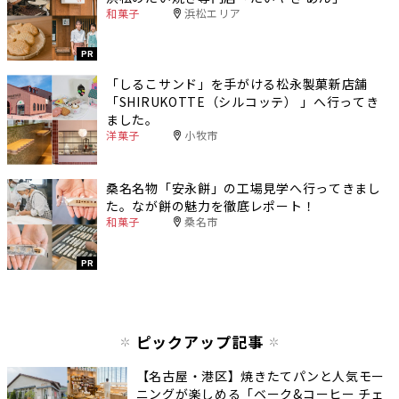
和菓子
浜松エリア
PR
「しるこサンド」を手がける松永製菓新店舗
「SHIRUKOTTE（シルコッテ） 」へ行ってき
ました。
洋菓子
小牧市
桑名名物「安永餅」の工場見学へ行ってきまし
た。なが餅の魅力を徹底レポート！
和菓子
桑名市
PR
ピックアップ記事
【名古屋・港区】焼きたてパンと人気モー
ニングが楽しめる「ベーク&コーヒー チェ