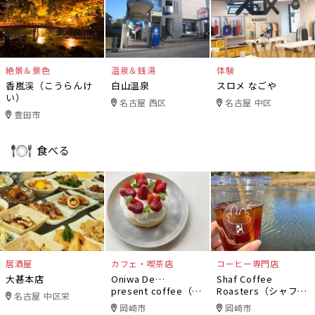
絶景＆景色
温泉＆銭湯
体験
香嵐渓（こうらんけ
白山温泉
スロメ なごや
い）
名古屋 西区
名古屋 中区
豊田市
食べる
居酒屋
カフェ・喫茶店
コーヒー専門店
大甚本店
Oniwa De…
Shaf Coffee
present coffee（オ
Roasters（シャフコ
名古屋 中区栄
ニワデ）
ーヒーロースター
岡崎市
岡崎市
ズ）