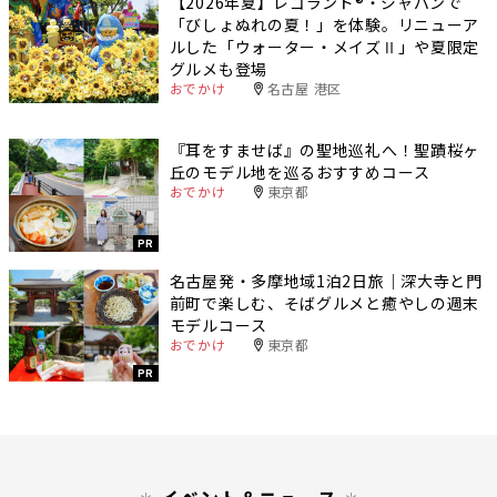
【2026年夏】レゴランド®・ジャパンで
「びしょぬれの夏！」を体験。リニューア
ルした「ウォーター・メイズⅡ」や夏限定
グルメも登場
おでかけ
名古屋 港区
『耳をすませば』の聖地巡礼へ！聖蹟桜ヶ
丘のモデル地を巡るおすすめコース
おでかけ
東京都
PR
名古屋発・多摩地域1泊2日旅｜深大寺と門
前町で楽しむ、そばグルメと癒やしの週末
モデルコース
おでかけ
東京都
PR