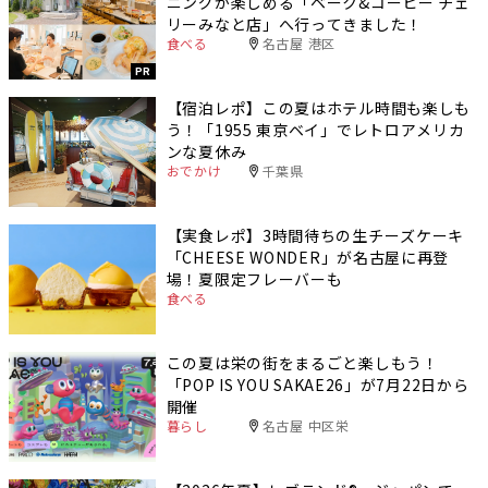
ニングが楽しめる「ベーク&コーヒー チェ
リーみなと店」へ行ってきました！
食べる
名古屋 港区
PR
【宿泊レポ】この夏はホテル時間も楽しも
う！「1955 東京ベイ」でレトロアメリカ
ンな夏休み
おでかけ
千葉県
【実食レポ】3時間待ちの生チーズケーキ
「CHEESE WONDER」が名古屋に再登
場！夏限定フレーバーも
食べる
この夏は栄の街をまるごと楽しもう！
「POP IS YOU SAKAE26」が7月22日から
開催
暮らし
名古屋 中区栄