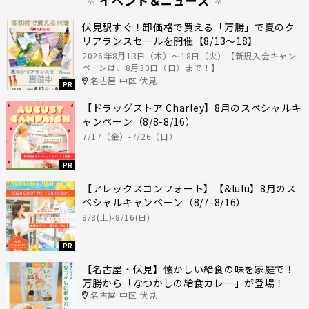
イベント＆ニュース
伏見駅すぐ！卸価格で買える「万勝」で夏のク
リアランスセールを開催【8/13〜18】
2026年8月13日（木）〜18日（火）【新規入会キャン
ペーンは、8月30日（日）まで！】
名古屋 中区 伏見
PR
【ドラッグストア Charley】8月のスペシャルキ
ャンペーン（8/8-8/16）
7/17（金）-7/26（日）
PR
【アレックスコンフォート】【&lulu】8月のス
ペシャルキャンペーン（8/7-8/16）
8/8(土)-8/16(日)
PR
【名古屋・伏見】懐かしい給食の味を家庭で！
万勝から「なつかしの給食カレー」が登場！
名古屋 中区 伏見