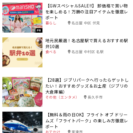
【GWスペシャルSALE‼︎】 卸価格で買い物
を楽しめる！万勝の注目アイテムを徹底レ
ポート
暮らし
名古屋 中区 伏見
PR
地元民厳選！名古屋駅で買えるおすすめ駅
弁10選
食べる
名古屋 中村区 名駅
【28選】ジブリパークへ行ったらゲットし
たい！おすすめグッズ＆お土産（ジブリの
大倉庫編）
その他（エンタメ）
長久手市
【無料＆雨の日OK】フライト オブ ドリー
ムズ「フライトパーク」の楽しみ方徹底レ
ポート
おでかけ
常滑市