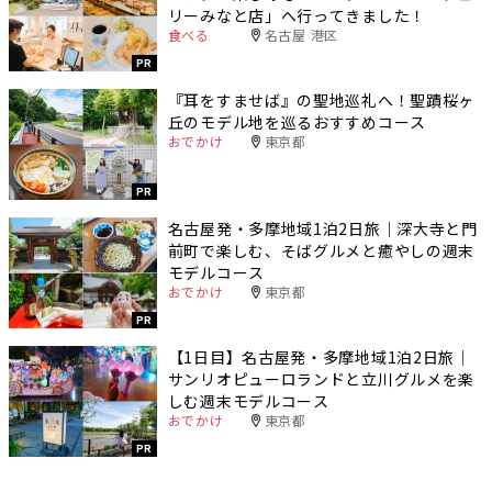
リーみなと店」へ行ってきました！
食べる
名古屋 港区
PR
『耳をすませば』の聖地巡礼へ！聖蹟桜ヶ
丘のモデル地を巡るおすすめコース
おでかけ
東京都
PR
名古屋発・多摩地域1泊2日旅｜深大寺と門
前町で楽しむ、そばグルメと癒やしの週末
モデルコース
おでかけ
東京都
PR
【1日目】名古屋発・多摩地域1泊2日旅｜
サンリオピューロランドと立川グルメを楽
しむ週末モデルコース
おでかけ
東京都
PR