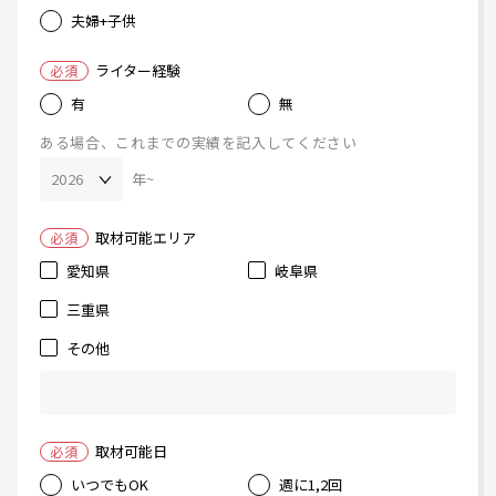
夫婦+子供
ライター経験
必須
有
無
ある場合、これまでの実績を記入してください
年~
取材可能エリア
必須
愛知県
岐阜県
三重県
その他
取材可能日
必須
いつでもOK
週に1,2回