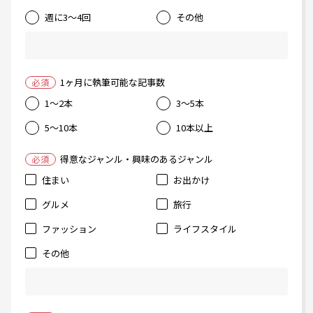
週に3〜4回
その他
1ヶ月に執筆可能な記事数
必須
1〜2本
3〜5本
5〜10本
10本以上
得意なジャンル・興味のあるジャンル
必須
住まい
お出かけ
グルメ
旅行
ファッション
ライフスタイル
その他