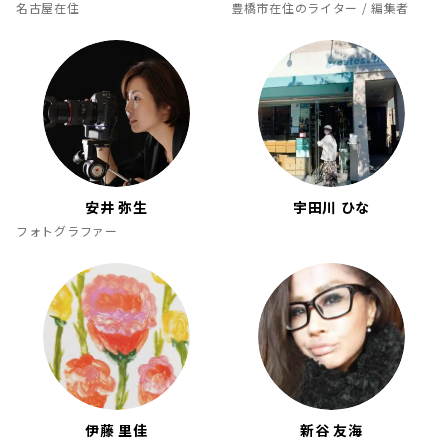
名古屋在住
豊橋市在住のライター / 編集者
安井 弥生
宇田川 ひな
フォトグラファー
伊藤 里佳
新谷 友海