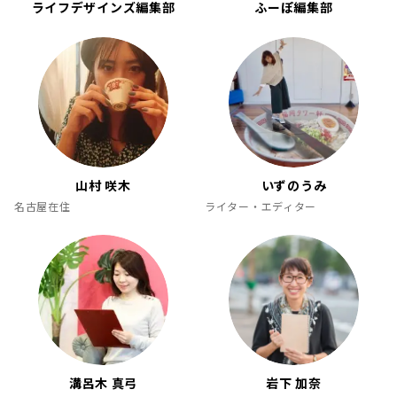
ライフデザインズ編集部
ふーぽ編集部
山村 咲木
いずのうみ
名古屋在住
ライター・エディター
溝呂木 真弓
岩下 加奈