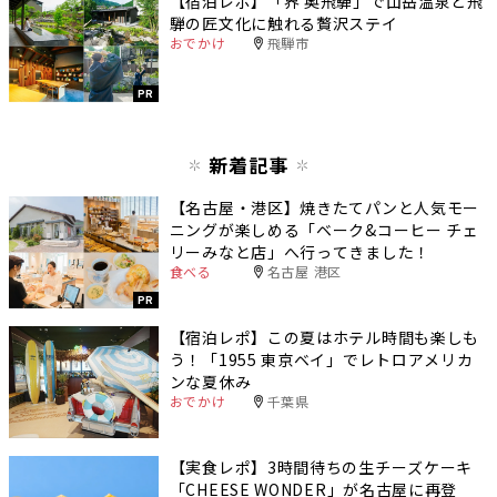
【宿泊レポ】「界 奥飛騨」で山岳温泉と飛
騨の匠文化に触れる贅沢ステイ
おでかけ
飛騨市
PR
新着記事
【名古屋・港区】焼きたてパンと人気モー
ニングが楽しめる「ベーク&コーヒー チェ
リーみなと店」へ行ってきました！
食べる
名古屋 港区
PR
【宿泊レポ】この夏はホテル時間も楽しも
う！「1955 東京ベイ」でレトロアメリカ
ンな夏休み
おでかけ
千葉県
【実食レポ】3時間待ちの生チーズケーキ
「CHEESE WONDER」が名古屋に再登