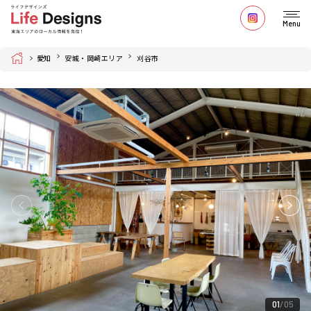
Menu
Home
愛知
安城・岡崎エリア
刈谷市
01
05