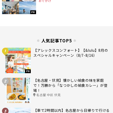
おでかけ
PR
人気記事TOP5
【アレックスコンフォート】【&lulu】8月の
1
スペシャルキャンペーン（8/7-8/16）
PR
【名古屋・伏見】懐かしい給食の味を家庭
2
で！万勝から「なつかしの給食カレー」が登
場！
名古屋 中区 伏見
【車で2時間以内】名古屋から日帰りで行ける
3