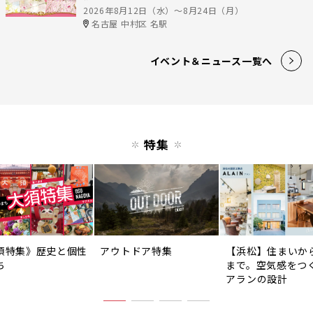
2026年8月12日（水）〜8月24日（月）
名古屋 中村区 名駅
イベント＆ニュース一覧へ
特集
須特集》歴史と個性
アウトドア特集
【浜松】住まいか
ち
まで。空気感をつ
アランの設計