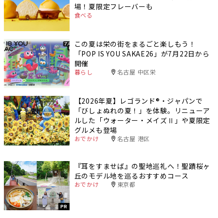
場！夏限定フレーバーも
食べる
この夏は栄の街をまるごと楽しもう！
「POP IS YOU SAKAE26」が7月22日から
開催
暮らし
名古屋 中区栄
【2026年夏】レゴランド®・ジャパンで
「びしょぬれの夏！」を体験。リニューア
ルした「ウォーター・メイズⅡ」や夏限定
グルメも登場
おでかけ
名古屋 港区
『耳をすませば』の聖地巡礼へ！聖蹟桜ヶ
丘のモデル地を巡るおすすめコース
おでかけ
東京都
PR