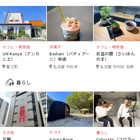
カフェ・喫茶店
洋菓子
カフェ・喫茶店
UN Kanye（アンカ
Badiani（バディアー
彩盆の間（さいほん
ニエ）
ニ）栄店
のま）
蟹江町
名古屋 中区栄
名古屋 中村区 名駅
暮らし
その他
サウナ
暮らし
万勝
Sauna Base
Colorato（コロラー