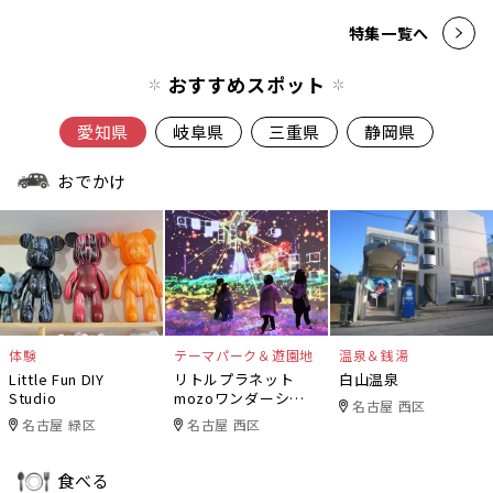
特集一覧へ
おすすめスポット
愛知県
岐阜県
三重県
静岡県
おでかけ
体験
テーマパーク＆遊園地
温泉＆銭湯
Little Fun DIY
リトルプラネット
白山温泉
Studio
mozoワンダーシテ
名古屋 西区
ィ
名古屋 緑区
名古屋 西区
食べる