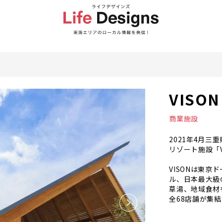
VISO
商業施設
2021年4月
リゾート施設「V
VISONは東京
ル、日本最大級
草湯、地域食材
全68店舗が集