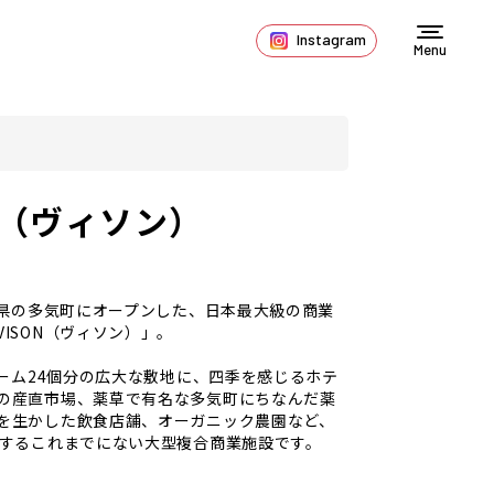
Instagram
Menu
N（ヴィソン）
三重県の多気町にオープンした、日本最大級の商業
ISON（ヴィソン）」。
ドーム24個分の広大な敷地に、四季を感じるホテ
の産直市場、薬草で有名な多気町にちなんだ薬
を生かした飲食店舗、オーガニック農園など、
結するこれまでにない大型複合商業施設です。