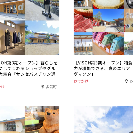
ISON第3期オープン】暮らしを
【VISON第3期オープン】和
にしてくれるショップやグル
力が堪能できる、食のエリア
大集合「サンセバスチャン通
ヴィソン」
おでかけ
かけ
多気町