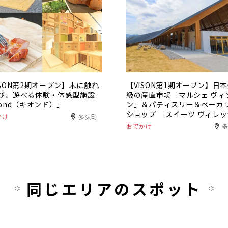
ISON第2期オープン】木に触れ
【VISON第1期オープン】日
び、遊べる体験・体感型施設
級の産直市場「マルシェ ヴィ
iond（キオンド）」
ン」＆パティスリー＆ベーカ
ショップ 「スイーツ ヴィレ
かけ
多気町
＆猿田彦珈琲
おでかけ
同じエリアのスポット