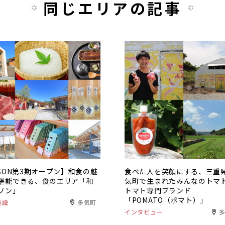
同じエリアの記事
ISON第3期オープン】和食の魅
食べた人を笑顔にする、三重
堪能できる、食のエリア「和
気町で生まれたみんなのトマ
ソン」
トマト専門ブランド
「POMATO（ポマト）」
施設
多気町
インタビュー