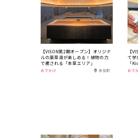
【VISON第2期オープン】オリジナ
【V
ルの薬草湯が楽しめる！植物の力
て学
で癒される「本草エリア」
「K
おでかけ
多気町
おで