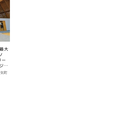
本最大
ソ
リー
ッジ」
多気町