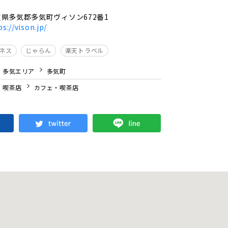
県多気郡多気町ヴィソン672番1
ps://vison.jp/
ジネス
じゃらん
楽天トラベル
・多気エリア
多気町
・喫茶店
カフェ・喫茶店