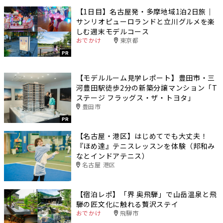
【1日目】名古屋発・多摩地域1泊2日旅｜
サンリオピューロランドと立川グルメを楽
しむ週末モデルコース
おでかけ
東京都
PR
【モデルルーム見学レポート】豊田市・三
河豊田駅徒歩2分の新築分譲マンション「T
ステージ フラッグス・ザ・トヨタ」
豊田市
PR
【名古屋・港区】はじめてでも大丈夫！
『ほめ達』テニスレッスンを体験（邦和み
なとインドアテニス）
名古屋 港区
【宿泊レポ】「界 奥飛騨」で山岳温泉と飛
騨の匠文化に触れる贅沢ステイ
おでかけ
飛騨市