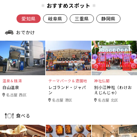
おすすめスポット
愛知県
岐阜県
三重県
静岡県
おでかけ
温泉＆銭湯
テーマパーク＆遊園地
神社仏閣
白山温泉
レゴランド・ジャパ
別小江神社（わけお
ン
えじんじゃ）
名古屋 西区
名古屋 港区
名古屋 北区
食べる