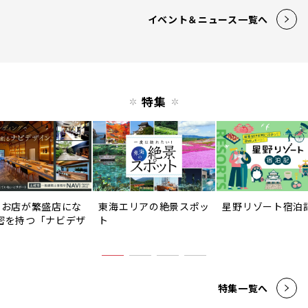
イベント＆ニュース一覧へ
特集
のお店が繁盛店にな
東海エリアの絶景スポッ
星野リゾート宿泊
密を持つ「ナビデザ
ト
」
特集一覧へ