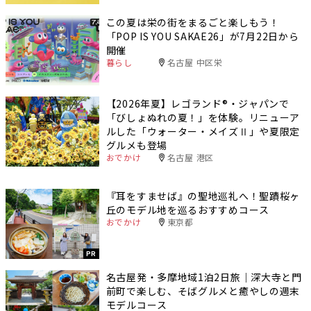
この夏は栄の街をまるごと楽しもう！
「POP IS YOU SAKAE26」が7月22日から
開催
暮らし
名古屋 中区栄
【2026年夏】レゴランド®・ジャパンで
「びしょぬれの夏！」を体験。リニューア
ルした「ウォーター・メイズⅡ」や夏限定
グルメも登場
おでかけ
名古屋 港区
『耳をすませば』の聖地巡礼へ！聖蹟桜ヶ
丘のモデル地を巡るおすすめコース
おでかけ
東京都
PR
名古屋発・多摩地域1泊2日旅｜深大寺と門
前町で楽しむ、そばグルメと癒やしの週末
モデルコース