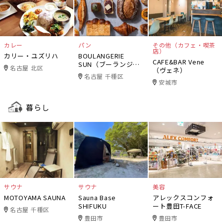
カレー
パン
その他（カフェ・喫茶
店）
カリー・ユズリハ
BOULANGERIE
CAFE&BAR Vene
SUN（ブーランジェ
名古屋 北区
（ヴェネ）
リー・サン）
名古屋 千種区
安城市
暮らし
サウナ
サウナ
美容
MOTOYAMA SAUNA
Sauna Base
アレックスコンフォ
SHIFUKU
ート豊田T-FACE
名古屋 千種区
豊田市
豊田市