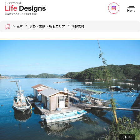
Menu
Home
三重
伊勢・志摩・鳥羽エリア
南伊勢町
01
03