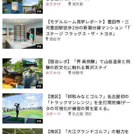
おでかけ
東京都
PR
【モデルルーム見学レポート】豊田市・三
河豊田駅徒歩2分の新築分譲マンション「T
ステージ フラッグス・ザ・トヨタ」
豊田市
PR
【宿泊レポ】「界 奥飛騨」で山岳温泉と飛
騨の匠文化に触れる贅沢ステイ
おでかけ
飛騨市
PR
【港区】「邦和みなとゴルフ」名古屋初の
「トラックマンレンジ」を全打席完備!デー
タの可視化が練習の質を変える。
スポーツ
名古屋 港区
PR
【南区】「大江グランドゴルフ」の魅力を