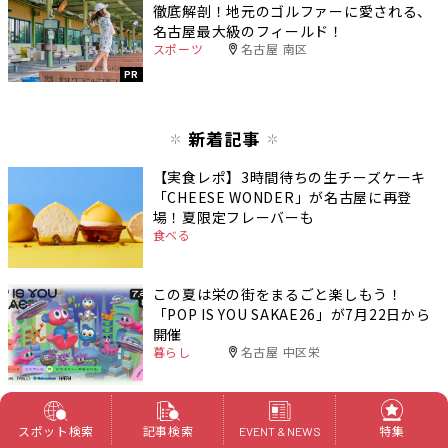
徹底解剖！地元のゴルファーに愛される、
名古屋最大級のフィールド！
スポーツ
名古屋 南区
PR
新着記事
【実食レポ】3時間待ちの生チーズケーキ
「CHEESE WONDER」が名古屋に再登
場！夏限定フレーバーも
食べる
この夏は栄の街をまるごと楽しもう！
「POP IS YOU SAKAE26」が7月22日から
開催
暮らし
名古屋 中区栄
【2026年夏】レゴランド®・ジャパンで
「びしょぬれの夏！」を体験。リニューア
スポット検索
記事検索
特集
EVENT & NEWS