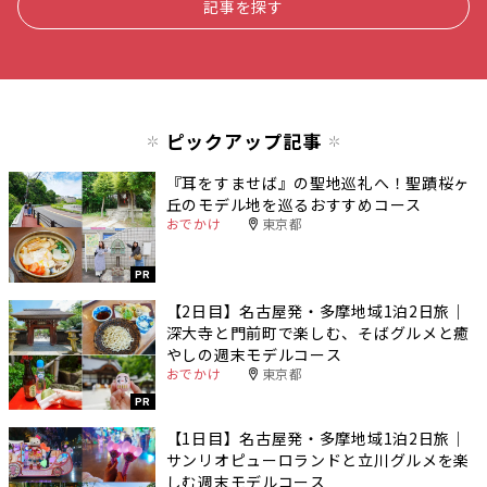
記事を探す
ピックアップ記事
『耳をすませば』の聖地巡礼へ！聖蹟桜ヶ
丘のモデル地を巡るおすすめコース
おでかけ
東京都
PR
【2日目】名古屋発・多摩地域1泊2日旅｜
深大寺と門前町で楽しむ、そばグルメと癒
やしの週末モデルコース
おでかけ
東京都
PR
【1日目】名古屋発・多摩地域1泊2日旅｜
サンリオピューロランドと立川グルメを楽
しむ週末モデルコース