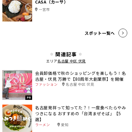
CASA（カーサ）
一宮市
スポット一覧へ
関連記事
エリア
名古屋 中区 伏見
会員卸価格で秋のショッピングを楽しもう！名
古屋・伏見 万勝で【80周年大創業祭】を開催
ファッション
名古屋 中区 伏見
PR
名古屋発祥って知ってた？！一度食べたらやみ
つきになる おすすめの「台湾まぜそば」【5
選】
ラーメン
愛知