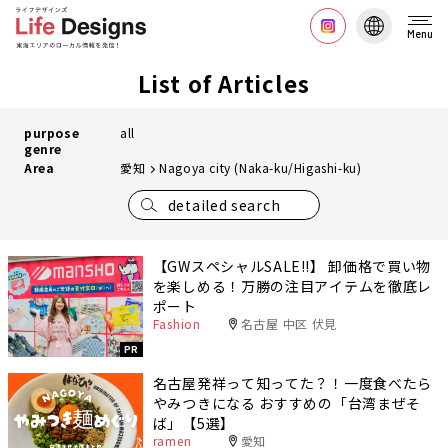
Menu
List of Articles
purpose
all
genre
Area
愛知
Nagoya city (Naka-ku/Higashi-ku)
detailed search
【GWスペシャルSALE‼︎】 卸価格で買い物
を楽しめる！万勝の注目アイテムを徹底レ
ポート
Fashion
名古屋 中区 伏見
PR
名古屋発祥って知ってた？！一度食べたら
やみつきになる おすすめの「台湾まぜそ
ば」【5選】
ramen
愛知