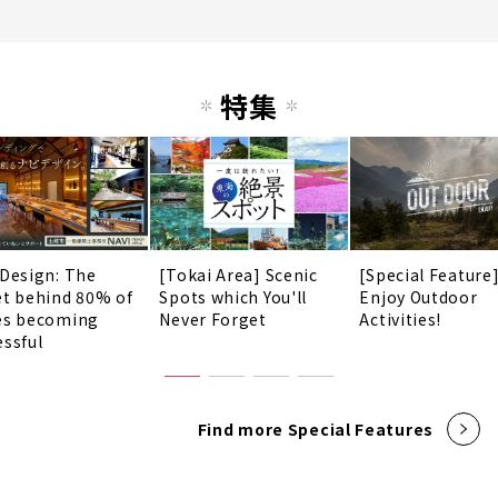
特集
 Design: The
[Tokai Area] Scenic
[Special Feature
et behind 80% of
Spots which You'll
Enjoy Outdoor
es becoming
Never Forget
Activities!
essful
Find more Special Features