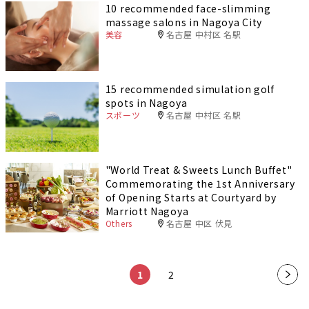
10 recommended face-slimming
massage salons in Nagoya City
美容
名古屋 中村区 名駅
15 recommended simulation golf
spots in Nagoya
スポーツ
名古屋 中村区 名駅
"World Treat & Sweets Lunch Buffet"
Commemorating the 1st Anniversary
of Opening Starts at Courtyard by
Marriott Nagoya
Others
名古屋 中区 伏見
​ ​
​ ​
1
2
»