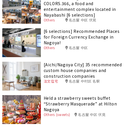
COLORS.366, a food and
entertainment complex located in
Nayabashi [6 selections]
Others
名古屋 中区 伏見
[6 selections] Recommended Places
for Foreign Currency Exchange in
Nagoya!
Others
名古屋 中区
[Aichi/Nagoya City] 35 recommended
custom house companies and
construction companies
注文住宅
名古屋 中村区 名駅
Held a strawberry sweets buffet
“Strawberry Masquerade” at Hilton
Nagoya
Others (sweets)
名古屋 中区 伏見