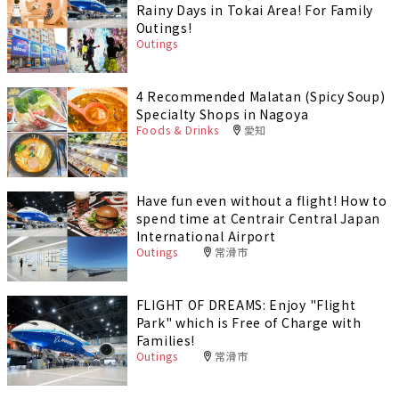
Rainy Days in Tokai Area! For Family
Outings!
Outings
4 Recommended Malatan (Spicy Soup)
Specialty Shops in Nagoya
Foods & Drinks
愛知
Have fun even without a flight! How to
spend time at Centrair Central Japan
International Airport
Outings
常滑市
FLIGHT OF DREAMS: Enjoy "Flight
Park" which is Free of Charge with
Families!
Outings
常滑市