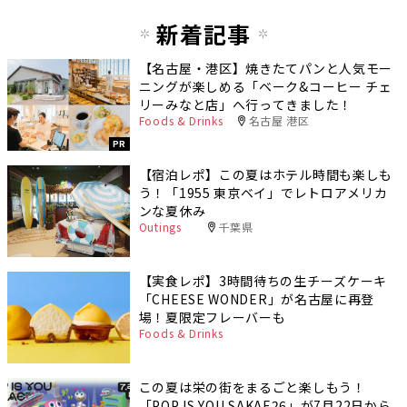
新着記事
【名古屋・港区】焼きたてパンと人気モー
ニングが楽しめる「ベーク&コーヒー チェ
リーみなと店」へ行ってきました！
Foods & Drinks
名古屋 港区
PR
【宿泊レポ】この夏はホテル時間も楽しも
う！「1955 東京ベイ」でレトロアメリカ
ンな夏休み
Outings
千葉県
【実食レポ】3時間待ちの生チーズケーキ
「CHEESE WONDER」が名古屋に再登
場！夏限定フレーバーも
Foods & Drinks
この夏は栄の街をまるごと楽しもう！
「POP IS YOU SAKAE26」が7月22日から