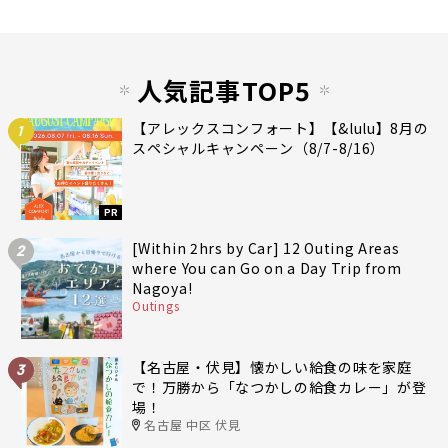
人気記事TOP5
【アレックスコンフォート】【&lulu】8月の
1
スペシャルキャンペーン（8/7-8/16）
PR
[Within 2hrs by Car] 12 Outing Areas
2
where You can Go on a Day Trip from
Nagoya!
Outings
【名古屋・伏見】懐かしい給食の味を家庭
3
で！万勝から「なつかしの給食カレー」が登
場！
名古屋 中区 伏見