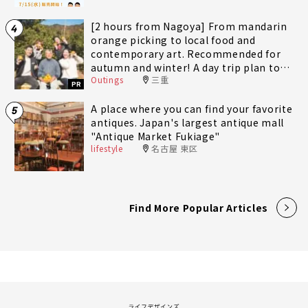
[2 hours from Nagoya] From mandarin
4
orange picking to local food and
contemporary art. Recommended for
autumn and winter! A day trip plan to
Outings
三重
fully enjoy Minami-Ise Town
PR
A place where you can find your favorite
5
antiques. Japan's largest antique mall
"Antique Market Fukiage"
lifestyle
名古屋 東区
Find More Popular Articles