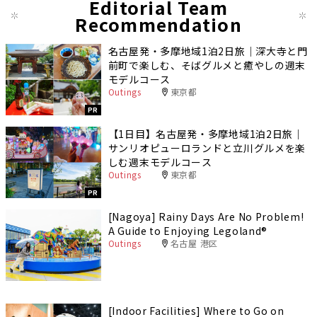
Editorial Team
Recommendation
名古屋発・多摩地域1泊2日旅｜深大寺と門
前町で楽しむ、そばグルメと癒やしの週末
モデルコース
Outings
東京都
PR
【1日目】名古屋発・多摩地域1泊2日旅｜
サンリオピューロランドと立川グルメを楽
しむ週末モデルコース
Outings
東京都
PR
[Nagoya] Rainy Days Are No Problem!
A Guide to Enjoying Legoland®️
Outings
名古屋 港区
[Indoor Facilities] Where to Go on