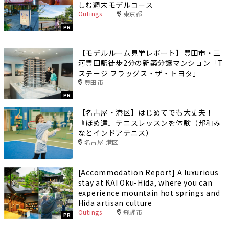
しむ週末モデルコース
Outings
東京都
PR
【モデルルーム見学レポート】豊田市・三
河豊田駅徒歩2分の新築分譲マンション「T
ステージ フラッグス・ザ・トヨタ」
豊田市
PR
【名古屋・港区】はじめてでも大丈夫！
『ほめ達』テニスレッスンを体験（邦和み
なとインドアテニス）
名古屋 港区
[Accommodation Report] A luxurious
stay at KAI Oku-Hida, where you can
experience mountain hot springs and
Hida artisan culture
Outings
飛騨市
PR