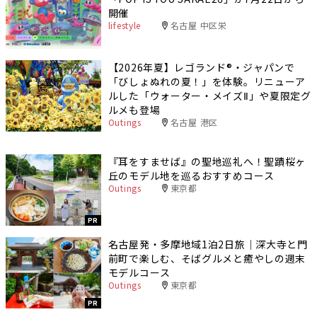
開催
lifestyle
名古屋 中区栄
【2026年夏】レゴランド®・ジャパンで
「びしょぬれの夏！」を体験。リニューア
ルした「ウォーター・メイズⅡ」や夏限定グ
ルメも登場
Outings
名古屋 港区
『耳をすませば』の聖地巡礼へ！聖蹟桜ヶ
丘のモデル地を巡るおすすめコース
Outings
東京都
PR
名古屋発・多摩地域1泊2日旅｜深大寺と門
前町で楽しむ、そばグルメと癒やしの週末
モデルコース
Outings
東京都
PR