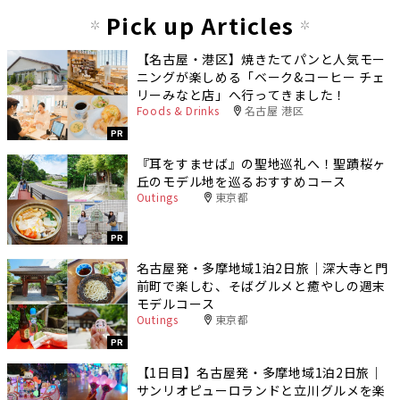
Pick up Articles
【名古屋・港区】焼きたてパンと人気モー
ニングが楽しめる「ベーク&コーヒー チェ
リーみなと店」へ行ってきました！
Foods & Drinks
名古屋 港区
PR
『耳をすませば』の聖地巡礼へ！聖蹟桜ヶ
丘のモデル地を巡るおすすめコース
Outings
東京都
PR
名古屋発・多摩地域1泊2日旅｜深大寺と門
前町で楽しむ、そばグルメと癒やしの週末
モデルコース
Outings
東京都
PR
【1日目】名古屋発・多摩地域1泊2日旅｜
サンリオピューロランドと立川グルメを楽