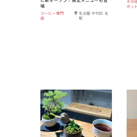
に新オープン！限定メニューも登
その
場
ポッ
コーヒー専門
名古屋 中村区 名
店
駅