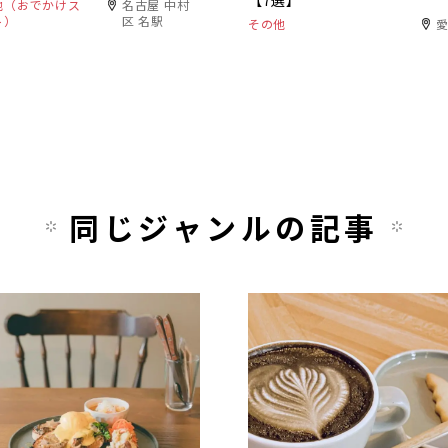
【7選】
他（おでかけス
名古屋 中村
ト）
区 名駅
その他
同じジャンルの記事