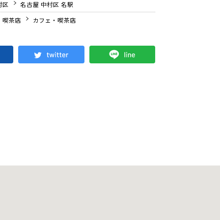
村区
名古屋 中村区 名駅
・喫茶店
カフェ・喫茶店