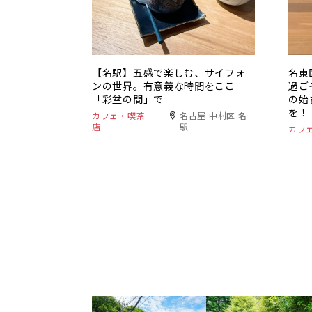
【名駅】五感で楽しむ、サイフォ
名東
ンの世界。有意義な時間をここ
過ご
「彩盆の間」で
の始
を！
カフェ・喫茶
名古屋 中村区 名
店
駅
カフ