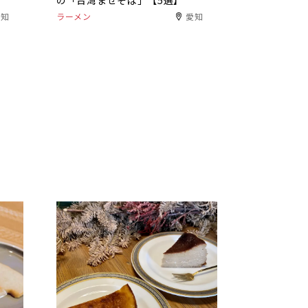
の「台湾まぜそば」【5選】
愛知
ラーメン
愛知