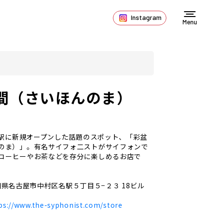
Instagram
Menu
間（さいほんのま）
、名駅に新規オープンした話題のスポット、「彩盆
のま）」。有名サイフォ二ストがサイフォンで
コーヒーやお茶などを存分に楽しめるお店で
知県名古屋市中村区名駅５丁目５−２３ 18ビル
ps://www.the-syphonist.com/store