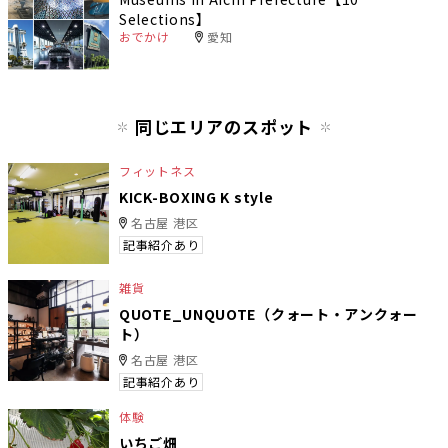
Selections】
おでかけ
愛知
同じエリアのスポット
フィットネス
KICK-BOXING K style
名古屋 港区
記事紹介あり
雑貨
QUOTE_UNQUOTE（クォート・アンクォー
ト）
名古屋 港区
記事紹介あり
体験
いちご畑