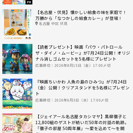
PR
【名古屋・伏見】懐かしい給食の味を家庭で！
万勝から「なつかしの給食カレー」が登場！
名古屋 中区 伏見
【読者プレゼント】映画『パウ・パトロール
ザ・ダイノ・ムービー』が7月24日公開！オリジ
ナル消しゴムセットを5名様にプレゼント
応募締切：2026年8月15日（金）17:00〆切
『映画ちいかわ 人魚の島のひみつ』が7月24日
（金）公開！クリアスタンドを5名様にプレゼン
ト
応募締切：2026年6月3日（水）17:00〆切
【ジェイアール名古屋タカシマヤ】黒柳徹子と
12,800組のゲストが紡いだ50年の対話の軌跡。
「徹子の部屋 50周年展」～愛を込めて～を開