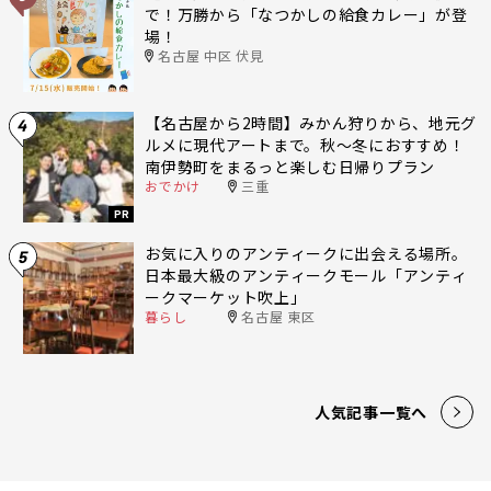
で！万勝から「なつかしの給食カレー」が登
場！
名古屋 中区 伏見
【名古屋から2時間】みかん狩りから、地元グ
4
ルメに現代アートまで。秋〜冬におすすめ！
南伊勢町をまるっと楽しむ日帰りプラン
おでかけ
三重
PR
お気に入りのアンティークに出会える場所。
5
日本最大級のアンティークモール「アンティ
ークマーケット吹上」
暮らし
名古屋 東区
人気記事一覧へ