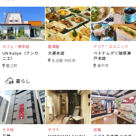
カフェ・喫茶店
居酒屋
アジア・エスニック
UN Kanye（アンカ
大甚本店
ベトナムデリ珈琲瀬
ニエ）
戸本店
名古屋 中区栄
蟹江町
瀬戸市
暮らし
その他
サウナ
読書