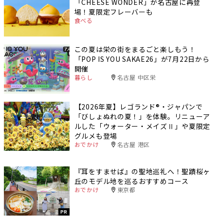
「CHEESE WONDER」が名古屋に再登
場！夏限定フレーバーも
食べる
この夏は栄の街をまるごと楽しもう！
「POP IS YOU SAKAE26」が7月22日から
開催
暮らし
名古屋 中区栄
【2026年夏】レゴランド®・ジャパンで
「びしょぬれの夏！」を体験。リニューア
ルした「ウォーター・メイズⅡ」や夏限定
グルメも登場
おでかけ
名古屋 港区
『耳をすませば』の聖地巡礼へ！聖蹟桜ヶ
丘のモデル地を巡るおすすめコース
おでかけ
東京都
PR