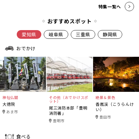
特集一覧へ
おすすめスポット
愛知県
岐阜県
三重県
静岡県
おでかけ
神社仏閣
その他（おでかけスポ
絶景＆景色
ット）
大徳院
香嵐渓（こうらんけ
尾三消防本部「豊明
い）
あま市
消防署」
豊田市
豊明市
食べる