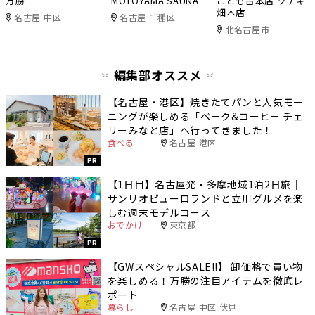
万勝
MOTOYAMA SAUNA
こども古本店 ツナギ
畑本店
名古屋 中区
名古屋 千種区
北名古屋市
編集部オススメ
【名古屋・港区】焼きたてパンと人気モー
ニングが楽しめる「ベーク&コーヒー チェ
リーみなと店」へ行ってきました！
食べる
名古屋 港区
PR
【1日目】名古屋発・多摩地域1泊2日旅｜
サンリオピューロランドと立川グルメを楽
しむ週末モデルコース
おでかけ
東京都
PR
【GWスペシャルSALE‼︎】 卸価格で買い物
を楽しめる！万勝の注目アイテムを徹底レ
ポート
暮らし
名古屋 中区 伏見