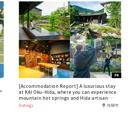
PR
[Accommodation Report] A luxurious stay
ア
at KAI Oku-Hida, where you can experience
mountain hot springs and Hida artisan
culture
Outings
飛騨市