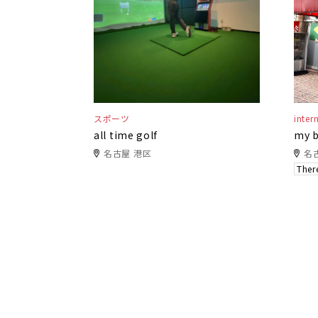
スポーツ
inter
all time golf
my b
名古屋 港区
名
There