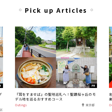
Pick up Articles
R
PR
グ
『耳をすませば』の聖地巡礼へ！聖蹟桜ヶ丘のモ
デル地を巡るおすすめコース
Outings
東京都
O
港区