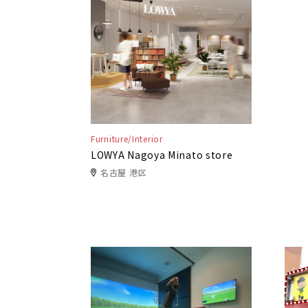
Furniture/Interior
LOWYA Nagoya Minato store
名古屋 港区