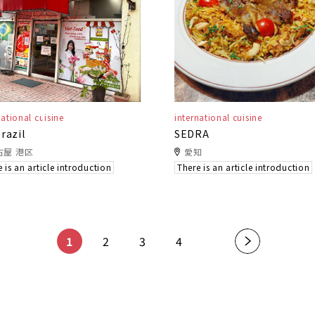
national cuisine
international cuisine
razil
SEDRA
古屋 港区
愛知
 is an article introduction
There is an article introduction
​ ​
​ ​
​ ​
​ ​
1
2
3
4
»