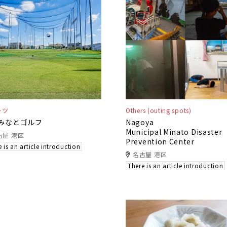
ーツ
Others (outing spots)
みなとゴルフ
Nagoya
Municipal Minato Disaster
古屋 港区
Prevention Center
 is an article introduction
名古屋 港区
There is an article introduction