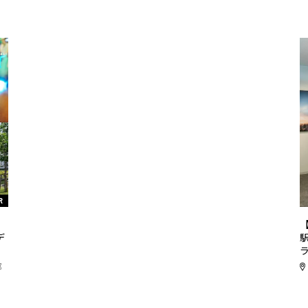
R
リ
デ
都