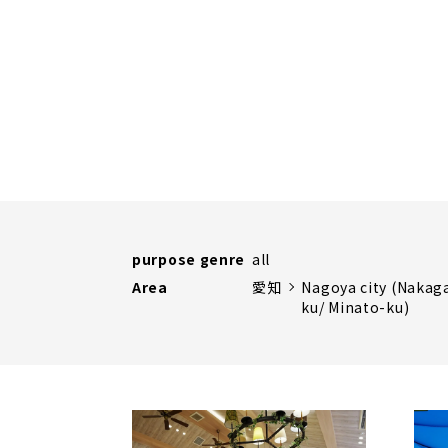
purpose genre
all
Area
愛知
Nagoya city (Nakag
ku/ Minato-ku)