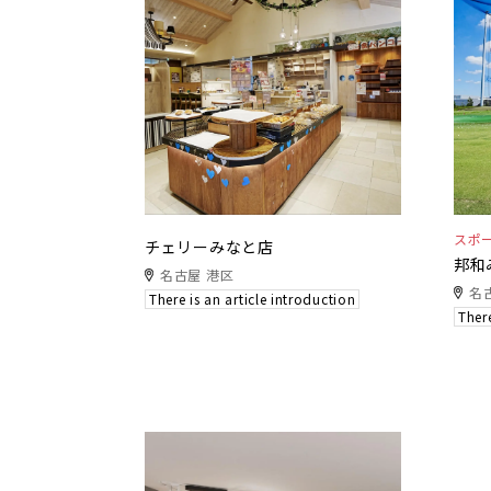
スポ
チェリーみなと店
邦和
名古屋 港区
名
There is an article introduction
There