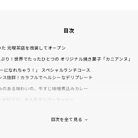
目次
いた 元喫茶店を改装してオープン
っぷり！世界でたったひとつの オリジナル焼き菓子「カニアンヌ」
ターになれちゃう！」 スペシャルランチコース
ンス抜群！カラフルでヘルシーなデリプレート
みのある味わいの、牛すじ味噌煮込みカレー
ーがピリリ、大人のマンゴーラッシー
クラフトビールと夜カフェメニュー
れた ３つの「UN（アン）」の想い