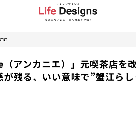
江町
nye（アンカニエ）」元喫茶店を
感が残る、いい意味で”蟹江らし
町