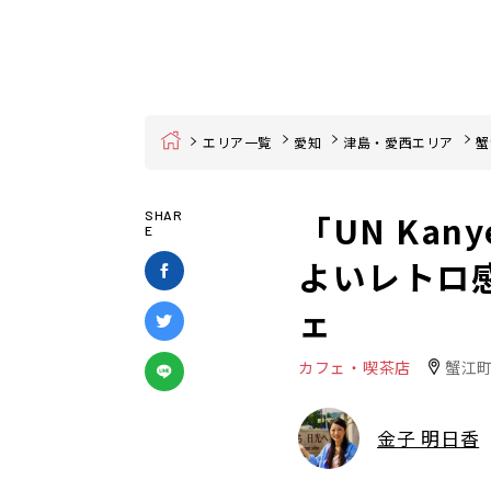
Home
エリア一覧
愛知
津島・愛西エリア
蟹
「UN Ka
SHAR
E
よいレトロ
ェ
カフェ・喫茶店
蟹江
金子 明日香