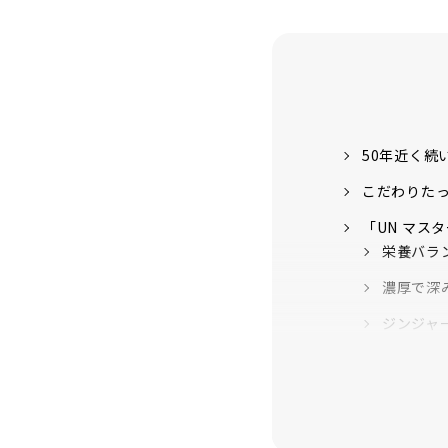
50年近く続
こだわりた
「UN マス
栄養バラ
濃厚で深
ジンジャ
厳選した
名前に込めら