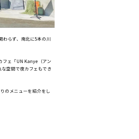
関わらず、南北に5本の川
ェ「UN Kanye（アン
れな空間で夜カフェもでき
ぷりのメニューを紹介をし