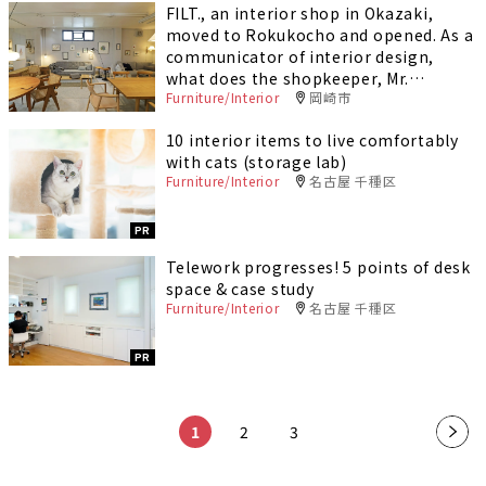
FILT., an interior shop in Okazaki,
moved to Rokukocho and opened. As a
communicator of interior design,
what does the shopkeeper, Mr.
Furniture/Interior
岡崎市
Tanban, want to convey?
10 interior items to live comfortably
with cats (storage lab)
Furniture/Interior
名古屋 千種区
PR
Telework progresses! 5 points of desk
space & case study
Furniture/Interior
名古屋 千種区
PR
​ ​
​ ​
​ ​
1
2
3
»