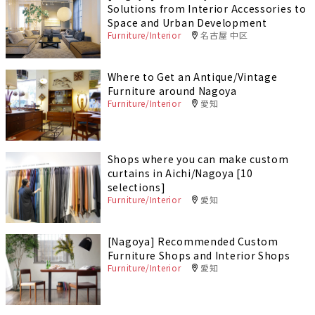
Solutions from Interior Accessories to
Space and Urban Development
Furniture/Interior
名古屋 中区
Where to Get an Antique/Vintage
Furniture around Nagoya
Furniture/Interior
愛知
Shops where you can make custom
curtains in Aichi/Nagoya [10
selections]
Furniture/Interior
愛知
[Nagoya] Recommended Custom
Furniture Shops and Interior Shops
Furniture/Interior
愛知