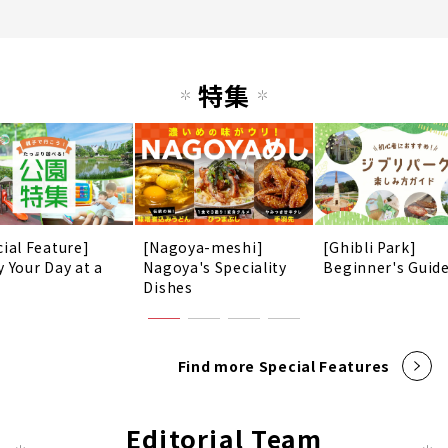
特集
cial Feature]
[Nagoya-meshi]
[Ghibli Park]
y Your Day at a
Nagoya's Speciality
Beginner's Guid
!
Dishes
Find more Special Features
Editorial Team