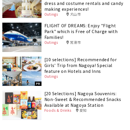
dress and costume rentals and candy
making experiences!
Outings
犬山市
FLIGHT OF DREAMS: Enjoy "Flight
Park" which is Free of Charge with
Families!
Outings
常滑市
[10 selections] Recommended for
Girls' Trip from Nagoya! Special
feature on Hotels and Inns
Outings
PR
[20 Selections] Nagoya Souvenirs:
Non-Sweet & Recommended Snacks
Available at Nagoya Station
Foods & Drinks
愛知