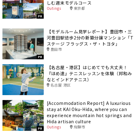
しむ週末モデルコース
Outings
東京都
PR
【モデルルーム見学レポート】豊田市・三
河豊田駅徒歩2分の新築分譲マンション「T
ステージ フラッグス・ザ・トヨタ」
豊田市
PR
【名古屋・港区】はじめてでも大丈夫！
『ほめ達』テニスレッスンを体験（邦和み
なとインドアテニス）
名古屋 港区
[Accommodation Report] A luxurious
stay at KAI Oku-Hida, where you can
experience mountain hot springs and
Hida artisan culture
Outings
飛騨市
PR