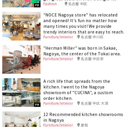
Fashion
名古屋 中区
at wholesale prices
PR
"NOCE Nagoya store" has relocated
and opened! It's fun no matter how
many times you visit! We provide
trendy interiors that are easy to reach.
Furniture/Interior
名古屋 中川区
"Herman Miller" was born in Sakae,
Nagoya, the center of the Tokai area.
Furniture/Interior
名古屋 中区栄
A rich life that spreads from the
kitchen. I went to the Nagoya
showroom of "CUCINA", a custom
order kitchen.
Furniture/Interior
名古屋 中区 大須
PR
12 Recommended kitchen showrooms
in Nagoya
Furniture/Interior
愛知