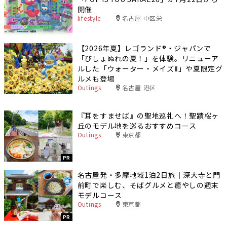
開催
lifestyle
名古屋 中区栄
【2026年夏】レゴランド®・ジャパンで
「びしょぬれの夏！」を体験。リニューア
ルした「ウォーター・メイズⅡ」や夏限定グ
ルメも登場
Outings
名古屋 港区
『耳をすませば』の聖地巡礼へ！聖蹟桜ヶ
丘のモデル地を巡るおすすめコース
Outings
東京都
PR
名古屋発・多摩地域1泊2日旅｜深大寺と門
前町で楽しむ、そばグルメと癒やしの週末
モデルコース
Outings
東京都
PR