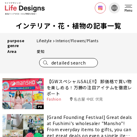
Menu
インテリア・花・植物の記事一覧
purpose
Lifestyle
Interior/Flowers/Plants
genre
Area
愛知
detailed search
【GWスペシャルSALE‼︎】 卸価格で買い物
を楽しめる！万勝の注目アイテムを徹底レ
ポート
Fashion
名古屋 中区 伏見
PR
[Grand Founding Festival] Great deals
at Fushimi's wholesaler "Mansho"!
From everyday items to gifts, you can
get great deals on even a single item