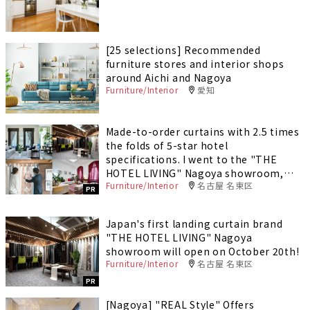
[25 selections] Recommended
furniture stores and interior shops
around Aichi and Nagoya
Furniture/Interior
愛知
Made-to-order curtains with 2.5 times
the folds of 5-star hotel
specifications. I went to the "THE
HOTEL LIVING" Nagoya showroom,
Furniture/Interior
名古屋 名東区
which is also paying attention to the
PR
price.
Japan's first landing curtain brand
"THE HOTEL LIVING" Nagoya
showroom will open on October 20th!
Furniture/Interior
名古屋 名東区
PR
[Nagoya] "REAL Style" Offers