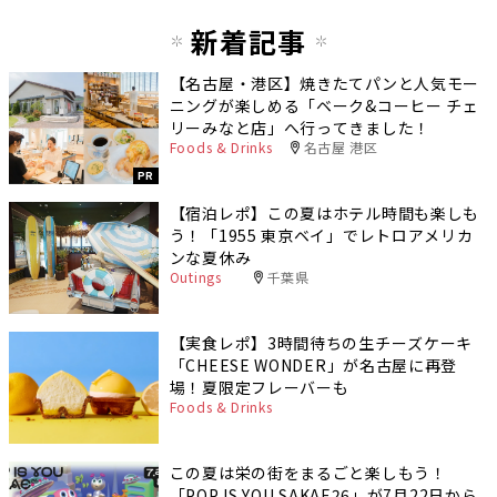
新着記事
【名古屋・港区】焼きたてパンと人気モー
ニングが楽しめる「ベーク&コーヒー チェ
リーみなと店」へ行ってきました！
Foods & Drinks
名古屋 港区
PR
【宿泊レポ】この夏はホテル時間も楽しも
う！「1955 東京ベイ」でレトロアメリカ
ンな夏休み
Outings
千葉県
【実食レポ】3時間待ちの生チーズケーキ
「CHEESE WONDER」が名古屋に再登
場！夏限定フレーバーも
Foods & Drinks
この夏は栄の街をまるごと楽しもう！
「POP IS YOU SAKAE26」が7月22日から