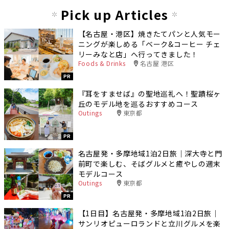
Pick up Articles
【名古屋・港区】焼きたてパンと人気モー
ニングが楽しめる「ベーク&コーヒー チェ
リーみなと店」へ行ってきました！
Foods & Drinks
名古屋 港区
PR
『耳をすませば』の聖地巡礼へ！聖蹟桜ヶ
丘のモデル地を巡るおすすめコース
Outings
東京都
PR
名古屋発・多摩地域1泊2日旅｜深大寺と門
前町で楽しむ、そばグルメと癒やしの週末
モデルコース
Outings
東京都
PR
【1日目】名古屋発・多摩地域1泊2日旅｜
サンリオピューロランドと立川グルメを楽