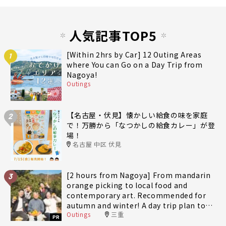
人気記事TOP5
[Within 2hrs by Car] 12 Outing Areas
1
where You can Go on a Day Trip from
Nagoya!
Outings
【名古屋・伏見】懐かしい給食の味を家庭
2
で！万勝から「なつかしの給食カレー」が登
場！
名古屋 中区 伏見
[2 hours from Nagoya] From mandarin
3
orange picking to local food and
contemporary art. Recommended for
autumn and winter! A day trip plan to
Outings
三重
fully enjoy Minami-Ise Town
PR