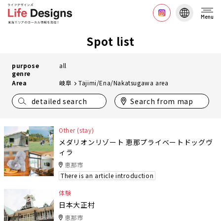
Menu
Spot list
purpose
all
genre
Area
岐阜
Tajimi/Ena/Nakatsugawa area
detailed search
Search from map
Other (stay)
メダリオンリゾート 恵那プライベートドッグヴ
ィラ
恵那市
There is an article introduction
体験
日本大正村
恵那市