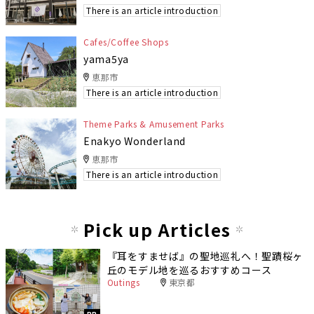
There is an article introduction
Cafes/Coffee Shops
yama5ya
恵那市
There is an article introduction
Theme Parks & Amusement Parks
Enakyo Wonderland
恵那市
There is an article introduction
Pick up Articles
『耳をすませば』の聖地巡礼へ！聖蹟桜ヶ
丘のモデル地を巡るおすすめコース
Outings
東京都