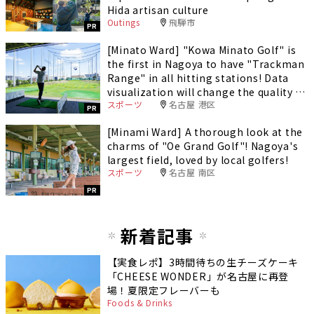
Hida artisan culture
Outings
飛騨市
PR
[Minato Ward] "Kowa Minato Golf" is
the first in Nagoya to have "Trackman
Range" in all hitting stations! Data
visualization will change the quality of
スポーツ
名古屋 港区
your practice.
PR
[Minami Ward] A thorough look at the
charms of "Oe Grand Golf"! Nagoya's
largest field, loved by local golfers!
スポーツ
名古屋 南区
PR
新着記事
【実食レポ】3時間待ちの生チーズケーキ
「CHEESE WONDER」が名古屋に再登
場！夏限定フレーバーも
Foods & Drinks