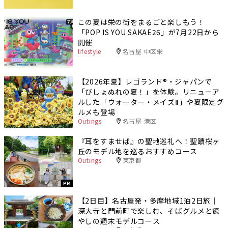
この夏は栄の街をまるごと楽しもう！
「POP IS YOU SAKAE26」が7月22日から
開催
lifestyle
名古屋 中区栄
【2026年夏】レゴランド®・ジャパンで
「びしょぬれの夏！」を体験。リニューア
ルした「ウォーター・メイズⅡ」や夏限定グ
ルメも登場
Outings
名古屋 港区
『耳をすませば』の聖地巡礼へ！聖蹟桜ヶ
丘のモデル地を巡るおすすめコース
Outings
東京都
PR
【2日目】名古屋発・多摩地域1泊2日旅｜
深大寺と門前町で楽しむ、そばグルメと癒
やしの週末モデルコース