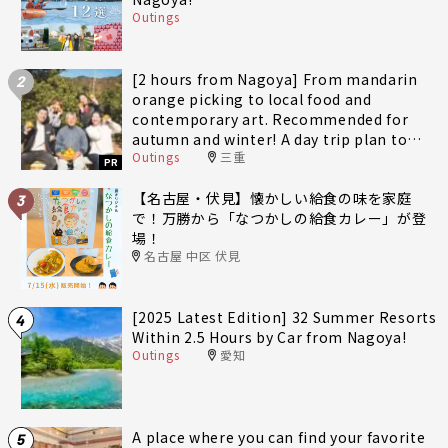
Outings
[2 hours from Nagoya] From mandarin
2
orange picking to local food and
contemporary art. Recommended for
autumn and winter! A day trip plan to
Outings
三重
fully enjoy Minami-Ise Town
PR
【名古屋・伏見】懐かしい給食の味を家庭
3
で！万勝から「なつかしの給食カレー」が登
場！
名古屋 中区 伏見
[2025 Latest Edition] 32 Summer Resorts
4
Within 2.5 Hours by Car from Nagoya!
Outings
愛知
A place where you can find your favorite
5