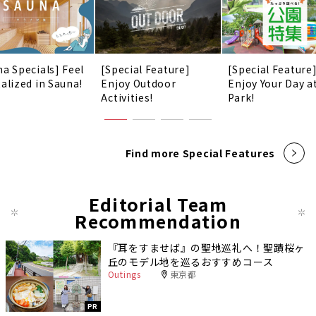
na Specials] Feel
[Special Feature]
[Special Feature
talized in Sauna!
Enjoy Outdoor
Enjoy Your Day a
Activities!
Park!
Find more Special Features
Editorial Team
Recommendation
『耳をすませば』の聖地巡礼へ！聖蹟桜ヶ
丘のモデル地を巡るおすすめコース
Outings
東京都
PR