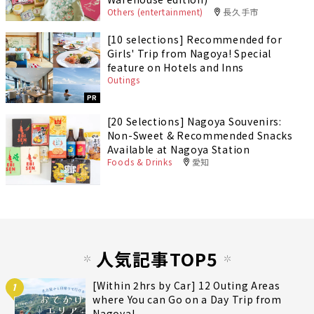
Others (entertainment)
長久手市
[10 selections] Recommended for
Girls' Trip from Nagoya! Special
feature on Hotels and Inns
Outings
PR
[20 Selections] Nagoya Souvenirs:
Non-Sweet & Recommended Snacks
Available at Nagoya Station
Foods & Drinks
愛知
人気記事TOP5
[Within 2hrs by Car] 12 Outing Areas
1
where You can Go on a Day Trip from
Nagoya!