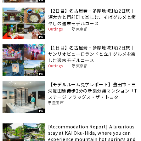
PR
【2日目】名古屋発・多摩地域1泊2日旅｜
深大寺と門前町で楽しむ、そばグルメと癒
やしの週末モデルコース
Outings
東京都
PR
【1日目】名古屋発・多摩地域1泊2日旅｜
サンリオピューロランドと立川グルメを楽
しむ週末モデルコース
Outings
東京都
PR
【モデルルーム見学レポート】豊田市・三
河豊田駅徒歩2分の新築分譲マンション「T
ステージ フラッグス・ザ・トヨタ」
豊田市
PR
[Accommodation Report] A luxurious
stay at KAI Oku-Hida, where you can
experience mountain hot springs and