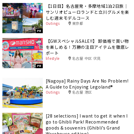
【1日目】名古屋発・多摩地域1泊2日旅｜
サンリオピューロランドと立川グルメを楽
しむ週末モデルコース
Outings
東京都
PR
【GWスペシャルSALE‼︎】 卸価格で買い物
を楽しめる！万勝の注目アイテムを徹底レ
ポート
lifestyle
名古屋 中区 伏見
PR
[Nagoya] Rainy Days Are No Problem!
A Guide to Enjoying Legoland®️
Outings
名古屋 港区
[28 selections] I want to get it when I
go to Ghibli Park! Recommended
goods & souvenirs (Ghibli’s Grand
Warehouse edition)