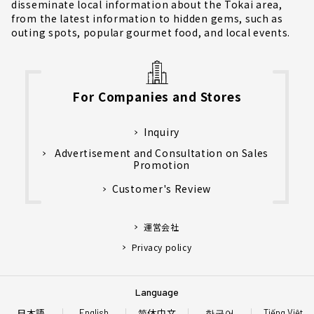
disseminate local information about the Tokai area,
from the latest information to hidden gems, such as
outing spots, popular gourmet food, and local events.
For Companies and Stores
Inquiry
Advertisement and Consultation on Sales
Promotion
Customer's Review
運営会社
Privacy policy
Language
日本語
简体中文
한국어
English
Tiếng Việt