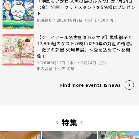
『映画ちいかわ 人魚の島のひみつ』が7月24日
（金）公開！クリアスタンドを5名様にプレゼン
ト
応募締切：2026年6月3日（水）17:00〆切
【ジェイアール名古屋タカシマヤ】黒柳徹子と
12,800組のゲストが紡いだ50年の対話の軌跡。
「徹子の部屋 50周年展」～愛を込めて～を開
催！
2026年8月12日（水）〜8月24日（月）
名古屋 中村区 名駅
Find more events & news
特集