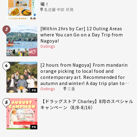
場！
名古屋 中区 伏見
[Within 2hrs by Car] 12 Outing Areas
3
where You can Go on a Day Trip from
Nagoya!
Outings
[2 hours from Nagoya] From mandarin
4
orange picking to local food and
contemporary art. Recommended for
autumn and winter! A day trip plan to
Outings
三重
fully enjoy Minami-Ise Town
PR
【ドラッグストア Charley】8月のスペシャル
5
キャンペーン（8/8-8/16）
PR