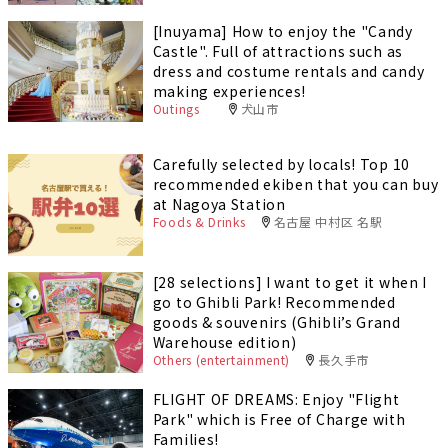
[Inuyama] How to enjoy the "Candy
Castle". Full of attractions such as
dress and costume rentals and candy
making experiences!
Outings
犬山市
Carefully selected by locals! Top 10
recommended ekiben that you can buy
at Nagoya Station
Foods & Drinks
名古屋 中村区 名駅
[28 selections] I want to get it when I
go to Ghibli Park! Recommended
goods & souvenirs (Ghibli’s Grand
Warehouse edition)
Others (entertainment)
長久手市
FLIGHT OF DREAMS: Enjoy "Flight
Park" which is Free of Charge with
Families!