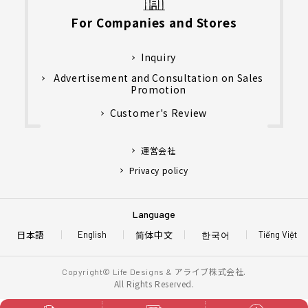
For Companies and Stores
Inquiry
Advertisement and Consultation on Sales
Promotion
Customer's Review
運営会社
Privacy policy
Language
日本語
简体中文
한국어
English
Tiếng Việt
アライブ株式会社.
Copyright© Life Designs &
All Rights Reserved.