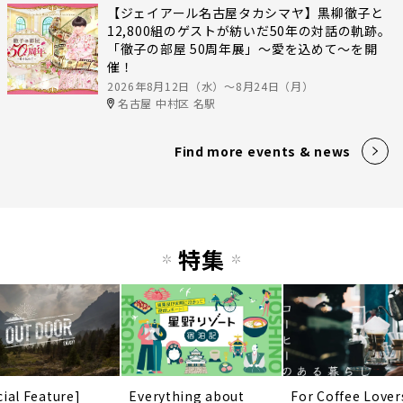
【ジェイアール名古屋タカシマヤ】黒柳徹子と
12,800組のゲストが紡いだ50年の対話の軌跡。
「徹子の部屋 50周年展」～愛を込めて～を開
催！
2026年8月12日（水）〜8月24日（月）
名古屋 中村区 名駅
Find more events & news
特集
cial Feature]
Everything about
For Coffee Lover