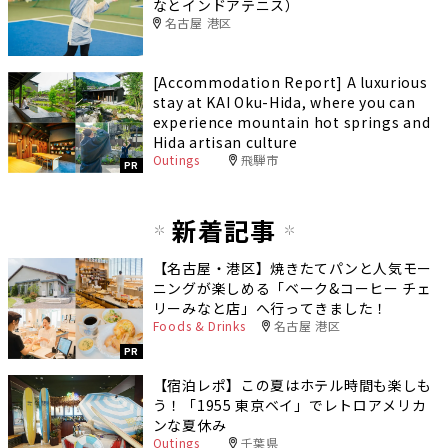
なとインドアテニス）
名古屋 港区
[Accommodation Report] A luxurious
stay at KAI Oku-Hida, where you can
experience mountain hot springs and
Hida artisan culture
Outings
飛騨市
PR
新着記事
【名古屋・港区】焼きたてパンと人気モー
ニングが楽しめる「ベーク&コーヒー チェ
リーみなと店」へ行ってきました！
Foods & Drinks
名古屋 港区
PR
【宿泊レポ】この夏はホテル時間も楽しも
う！「1955 東京ベイ」でレトロアメリカ
ンな夏休み
Outings
千葉県