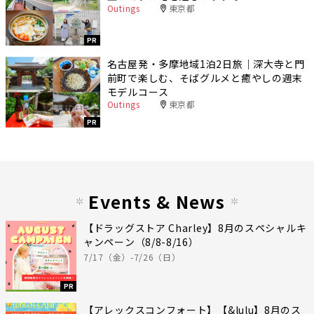
Outings
東京都
PR
名古屋発・多摩地域1泊2日旅｜深大寺と門
前町で楽しむ、そばグルメと癒やしの週末
モデルコース
Outings
東京都
PR
Events & News
【ドラッグストア Charley】8月のスペシャルキ
ャンペーン（8/8-8/16）
7/17（金）-7/26（日）
PR
【アレックスコンフォート】【&lulu】8月のス