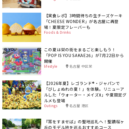
【実食レポ】3時間待ちの生チーズケーキ
「CHEESE WONDER」が名古屋に再登
場！夏限定フレーバーも
Foods & Drinks
この夏は栄の街をまるごと楽しもう！
「POP IS YOU SAKAE26」が7月22日から
開催
lifestyle
名古屋 中区栄
【2026年夏】レゴランド®・ジャパンで
「びしょぬれの夏！」を体験。リニューア
ルした「ウォーター・メイズⅡ」や夏限定グ
ルメも登場
Outings
名古屋 港区
『耳をすませば』の聖地巡礼へ！聖蹟桜ヶ
丘のモデル地を巡るおすすめコース