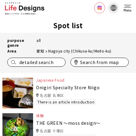
Menu
Spot list
purpose
all
genre
Area
愛知
Nagoya city (Chikusa-ku/Meito-ku)
detailed search
Search from map
Japanese Food
Onigiri Specialty Store Niigo
名古屋 名東区
There is an article introduction
体験
THE GREEN 〜moss design〜
名古屋 千種区