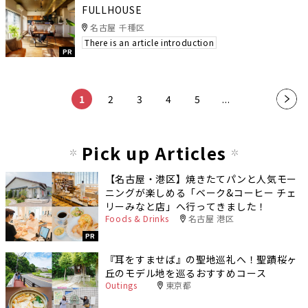
FULLHOUSE
名古屋 千種区
There is an article introduction
PR
1
2
3
4
5
...
»
Pick up Articles
【名古屋・港区】焼きたてパンと人気モー
ニングが楽しめる「ベーク&コーヒー チェ
リーみなと店」へ行ってきました！
Foods & Drinks
名古屋 港区
PR
『耳をすませば』の聖地巡礼へ！聖蹟桜ヶ
丘のモデル地を巡るおすすめコース
Outings
東京都