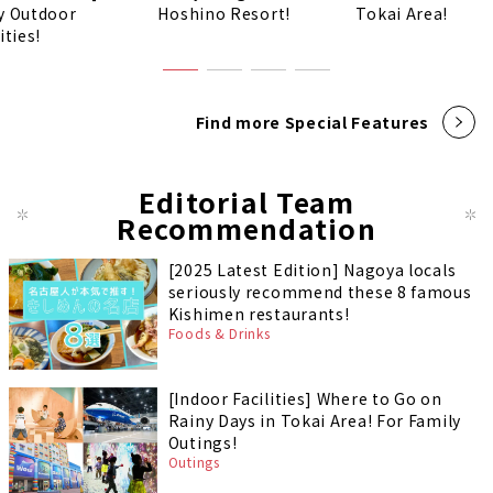
y Outdoor
Hoshino Resort!
Tokai Area!
ities!
Find more Special Features
Editorial Team
Recommendation
[2025 Latest Edition] Nagoya locals
seriously recommend these 8 famous
Kishimen restaurants!
Foods & Drinks
[Indoor Facilities] Where to Go on
Rainy Days in Tokai Area! For Family
Outings!
Outings