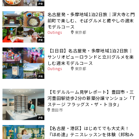
PR
名古屋発・多摩地域1泊2日旅｜深大寺と門
前町で楽しむ、そばグルメと癒やしの週末
モデルコース
Outings
東京都
PR
【1日目】名古屋発・多摩地域1泊2日旅｜
サンリオピューロランドと立川グルメを楽
しむ週末モデルコース
Outings
東京都
PR
【モデルルーム見学レポート】豊田市・三
河豊田駅徒歩2分の新築分譲マンション「T
ステージ フラッグス・ザ・トヨタ」
豊田市
PR
【名古屋・港区】はじめてでも大丈夫！
『ほめ達』テニスレッスンを体験（邦和み