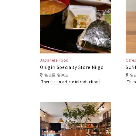
Japanese Food
Cafes
Onigiri Specialty Store Niigo
SUN
名古屋 名東区
名
There is an article introduction
There