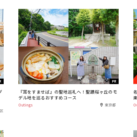
R
PR
グ
『耳をすませば』の聖地巡礼へ！聖蹟桜ヶ丘のモ
デル地を巡るおすすめコース
Outings
東京都
O
港区