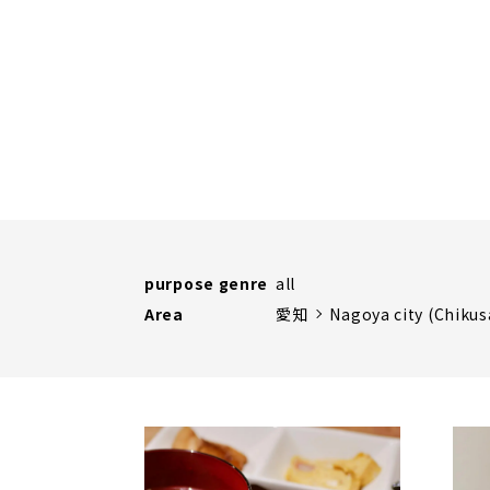
purpose genre
all
Area
愛知
Nagoya city (Chikus