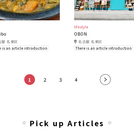
lifestyle
ibo
OBON
古屋 名東区
名古屋 名東区
 is an article introduction
There is an article introduction
​ ​
​ ​
​ ​
​ ​
1
2
3
4
»
Pick up Articles