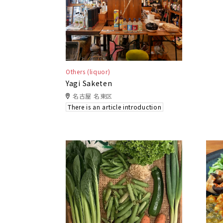
Others (liquor)
Yagi Saketen
名古屋 名東区
There is an article introduction