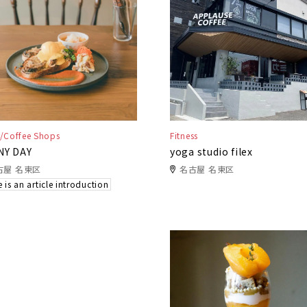
/Coffee Shops
Fitness
NY DAY
yoga studio filex
古屋 名東区
名古屋 名東区
 is an article introduction