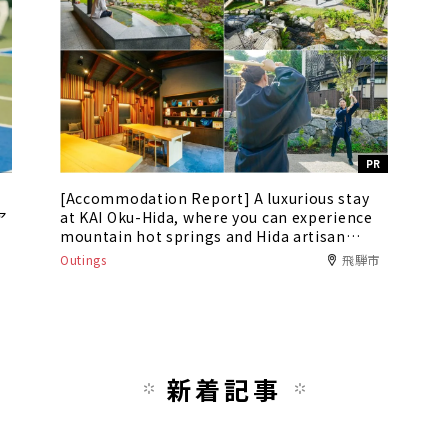
PR
[Accommodation Report] A luxurious stay
ア
at KAI Oku-Hida, where you can experience
mountain hot springs and Hida artisan
culture
Outings
飛騨市
新着記事