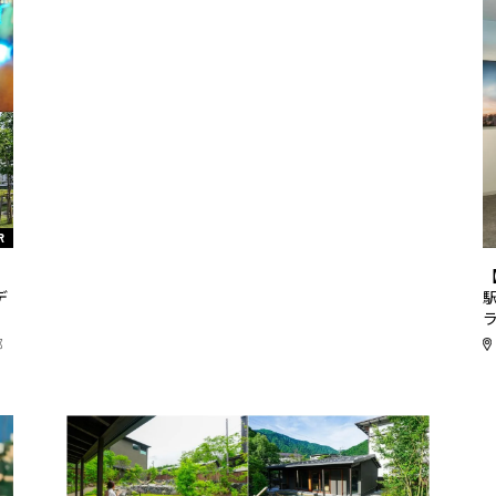
R
リ
デ
都