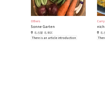
Others
Curry
Sonne Garten
nich
名古屋 名東区
名
There is an article introduction
There