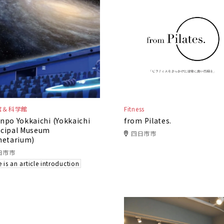
館＆科学館
Fitness
npo Yokkaichi (Yokkaichi
from Pilates.
cipal Museum
四日市市
netarium)
日市市
 is an article introduction