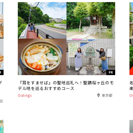
R
PR
グ
『耳をすませば』の聖地巡礼へ！聖蹟桜ヶ丘のモ
デル地を巡るおすすめコース
Outings
東京都
O
港区