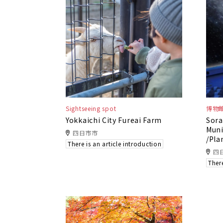
Sightseeing spot
博物
Yokkaichi City Fureai Farm
Sora
Muni
四日市市
/Pla
There is an article introduction
四
There