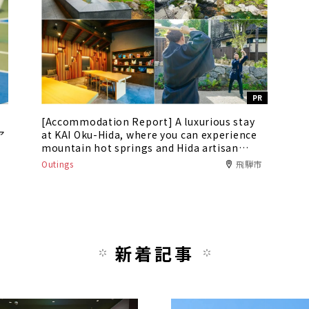
PR
[Accommodation Report] A luxurious stay
ア
at KAI Oku-Hida, where you can experience
mountain hot springs and Hida artisan
culture
Outings
飛騨市
新着記事