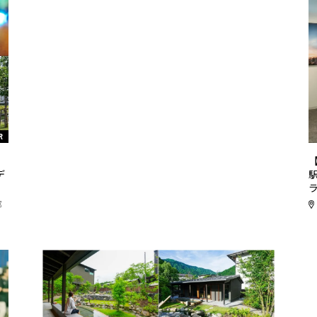
R
リ
デ
都