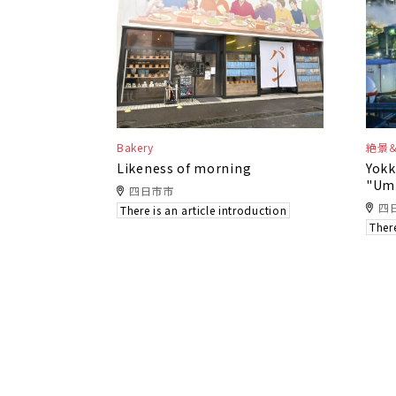
Bakery
絶景
Likeness of morning
Yokk
"Umi
四日市市
四
There is an article introduction
There