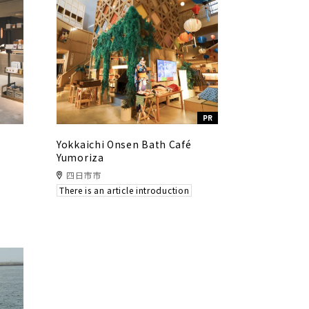
PR
Yokkaichi Onsen Bath Café
Yumoriza
四日市市
There is an article introduction