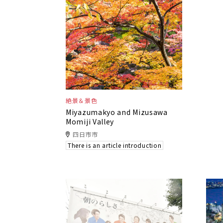
絶景＆景色
Miyazumakyo and Mizusawa
Momiji Valley
四日市市
There is an article introduction