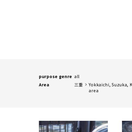
purpose genre
all
Area
三重
Yokkaichi, Suzuka,
area