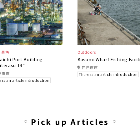
＆景色
Outdoors
aichi Port Building
Kasumi Wharf Fishing Facil
terasu 14"
四日市市
日市市
There is an article introduction
 is an article introduction
Pick up Articles