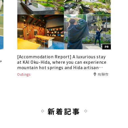
PR
[Accommodation Report] A luxurious stay
ア
at KAI Oku-Hida, where you can experience
mountain hot springs and Hida artisan
culture
Outings
飛騨市
新着記事