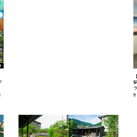
R
リ
デ
都