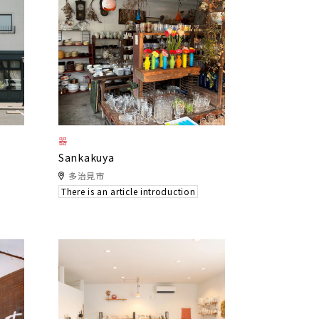
器
Sankakuya
多治見市
There is an article introduction