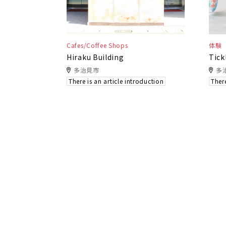
Cafes/Coffee Shops
体験
Hiraku Building
Tick
多治見市
多
There is an article introduction
There