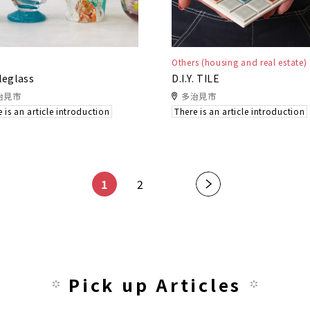
Others (housing and real estate)
leglass
D.I.Y. TILE
治見市
多治見市
 is an article introduction
There is an article introduction
​ ​
​ ​
1
2
»
Pick up Articles