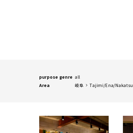
purpose genre
all
Area
岐阜
Tajimi/Ena/Nakats