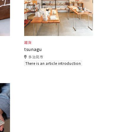
雑貨
tsunagu
多治見市
There is an article introduction