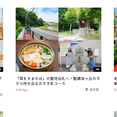
R
PR
グ
『耳をすませば』の聖地巡礼へ！聖蹟桜ヶ丘のモ
デル地を巡るおすすめコース
Outings
東京都
O
港区