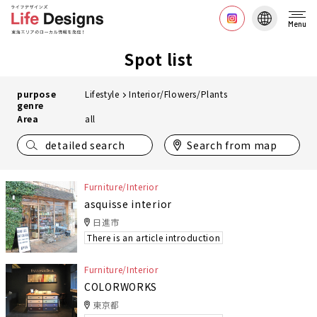
Menu
Spot list
purpose
Lifestyle
Interior/Flowers/Plants
genre
Area
all
detailed search
Search from map
Furniture/Interior
asquisse interior
日進市
There is an article introduction
Furniture/Interior
COLORWORKS
東京都