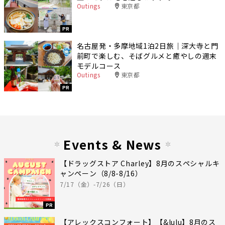
Outings
東京都
PR
名古屋発・多摩地域1泊2日旅｜深大寺と門
前町で楽しむ、そばグルメと癒やしの週末
モデルコース
Outings
東京都
PR
Events & News
【ドラッグストア Charley】8月のスペシャルキ
ャンペーン（8/8-8/16）
7/17（金）-7/26（日）
PR
【アレックスコンフォート】【&lulu】8月のス