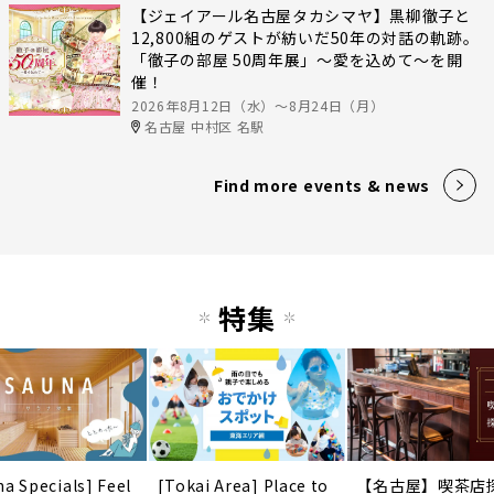
【ジェイアール名古屋タカシマヤ】黒柳徹子と
12,800組のゲストが紡いだ50年の対話の軌跡。
「徹子の部屋 50周年展」～愛を込めて～を開
催！
2026年8月12日（水）〜8月24日（月）
名古屋 中村区 名駅
Find more events & news
特集
na Specials] Feel
[Tokai Area] Place to
【名古屋】喫茶店