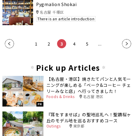
Pygmalion Shokai
名古屋 千種区
There is an article introduction
«
1
2
3
4
5
...
»
Pick up Articles
【名古屋・港区】焼きたてパンと人気モー
ニングが楽しめる「ベーク&コーヒー チェ
リーみなと店」へ行ってきました！
Foods & Drinks
名古屋 港区
PR
『耳をすませば』の聖地巡礼へ！聖蹟桜ヶ
丘のモデル地を巡るおすすめコース
Outings
東京都