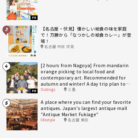
PR
【名古屋・伏見】懐かしい給食の味を家庭
3
で！万勝から「なつかしの給食カレー」が登
場！
名古屋 中区 伏見
[2 hours from Nagoya] From mandarin
4
orange picking to local food and
contemporary art. Recommended for
autumn and winter! A day trip plan to
Outings
三重
fully enjoy Minami-Ise Town
PR
A place where you can find your favorite
5
antiques. Japan's largest antique mall
"Antique Market Fukiage"
lifestyle
名古屋 東区