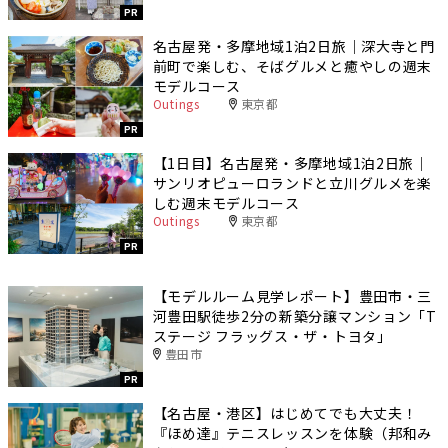
PR
名古屋発・多摩地域1泊2日旅｜深大寺と門
前町で楽しむ、そばグルメと癒やしの週末
モデルコース
Outings
東京都
PR
【1日目】名古屋発・多摩地域1泊2日旅｜
サンリオピューロランドと立川グルメを楽
しむ週末モデルコース
Outings
東京都
PR
【モデルルーム見学レポート】豊田市・三
河豊田駅徒歩2分の新築分譲マンション「T
ステージ フラッグス・ザ・トヨタ」
豊田市
PR
【名古屋・港区】はじめてでも大丈夫！
『ほめ達』テニスレッスンを体験（邦和み