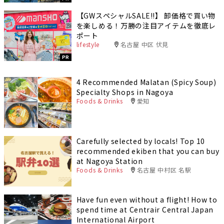
【GWスペシャルSALE‼︎】 卸価格で買い物
を楽しめる！万勝の注目アイテムを徹底レ
ポート
lifestyle
名古屋 中区 伏見
PR
4 Recommended Malatan (Spicy Soup)
Specialty Shops in Nagoya
Foods & Drinks
愛知
Carefully selected by locals! Top 10
recommended ekiben that you can buy
at Nagoya Station
Foods & Drinks
名古屋 中村区 名駅
Have fun even without a flight! How to
spend time at Centrair Central Japan
International Airport