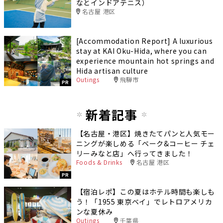
なとインドアテニス）
名古屋 港区
[Accommodation Report] A luxurious
stay at KAI Oku-Hida, where you can
experience mountain hot springs and
Hida artisan culture
Outings
飛騨市
PR
新着記事
【名古屋・港区】焼きたてパンと人気モー
ニングが楽しめる「ベーク&コーヒー チェ
リーみなと店」へ行ってきました！
Foods & Drinks
名古屋 港区
PR
【宿泊レポ】この夏はホテル時間も楽しも
う！「1955 東京ベイ」でレトロアメリカ
ンな夏休み
Outings
千葉県