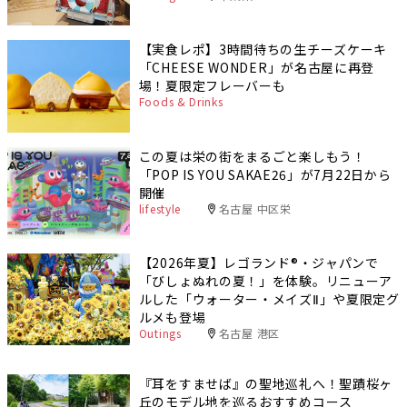
【実食レポ】3時間待ちの生チーズケーキ
「CHEESE WONDER」が名古屋に再登
場！夏限定フレーバーも
Foods & Drinks
この夏は栄の街をまるごと楽しもう！
「POP IS YOU SAKAE26」が7月22日から
開催
lifestyle
名古屋 中区栄
【2026年夏】レゴランド®・ジャパンで
「びしょぬれの夏！」を体験。リニューア
ルした「ウォーター・メイズⅡ」や夏限定グ
ルメも登場
Outings
名古屋 港区
『耳をすませば』の聖地巡礼へ！聖蹟桜ヶ
丘のモデル地を巡るおすすめコース