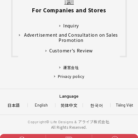
For Companies and Stores
Inquiry
Advertisement and Consultation on Sales
Promotion
Customer's Review
運営会社
Privacy policy
Language
日本語
简体中文
한국어
English
Tiếng Việt
アライブ株式会社.
Copyright© Life Designs &
All Rights Reserved.