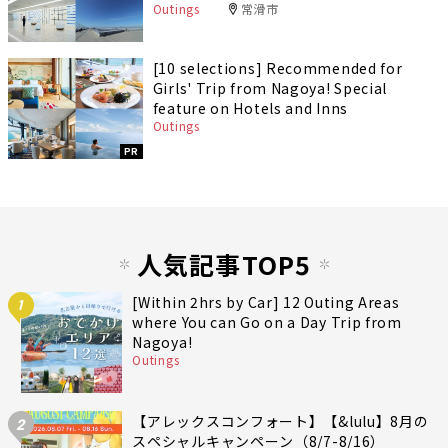
Outings
常滑市
[10 selections] Recommended for
Girls' Trip from Nagoya! Special
feature on Hotels and Inns
Outings
PR
人気記事TOP5
[Within 2hrs by Car] 12 Outing Areas
1
where You can Go on a Day Trip from
Nagoya!
Outings
【アレックスコンフォート】【&lulu】8月の
2
スペシャルキャンペーン（8/7-8/16）