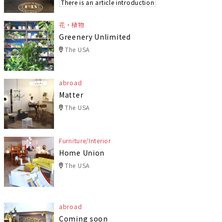
There is an article introduction
花・植物
Greenery Unlimited
The USA
abroad
Matter
The USA
Furniture/Interior
Home Union
The USA
abroad
Coming soon