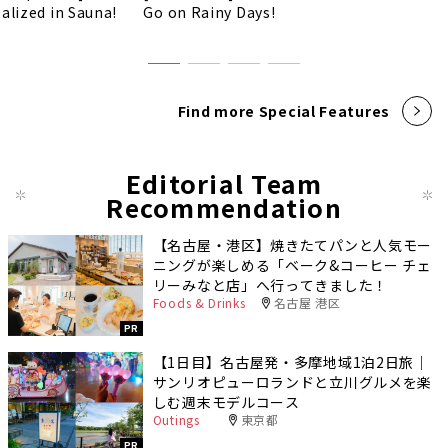
talized in Sauna!
Go on Rainy Days!
Find more Special Features
Editorial Team
Recommendation
【名古屋・港区】焼きたてパンと人気モー
ニングが楽しめる「ベーク&コーヒー チェ
リーみなと店」へ行ってきました！
Foods & Drinks
名古屋 港区
PR
【1日目】名古屋発・多摩地域1泊2日旅｜
サンリオピューロランドと立川グルメを楽
しむ週末モデルコース
Outings
東京都
PR