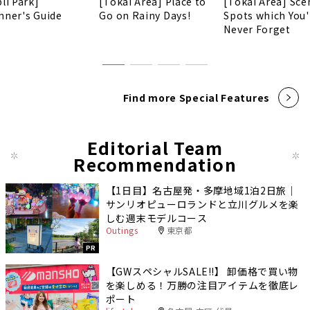
li Park]
[Tokai Area] Place to
[Tokai Area] Sce
nner's Guide
Go on Rainy Days!
Spots which You'
Never Forget
Find more Special Features
Editorial Team
Recommendation
【1日目】名古屋発・多摩地域1泊2日旅｜
サンリオピューロランドと立川グルメを楽
しむ週末モデルコース
Outings
東京都
PR
【GWスペシャルSALE‼︎】 卸価格で買い物
を楽しめる！万勝の注目アイテムを徹底レ
ポート