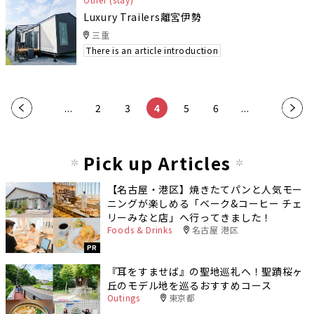
Luxury Trailers離宮伊勢
三重
There is an article introduction
«
...
2
3
4
5
6
...
»
Pick up Articles
【名古屋・港区】焼きたてパンと人気モー
ニングが楽しめる「ベーク&コーヒー チェ
リーみなと店」へ行ってきました！
Foods & Drinks
名古屋 港区
PR
『耳をすませば』の聖地巡礼へ！聖蹟桜ヶ
丘のモデル地を巡るおすすめコース
Outings
東京都