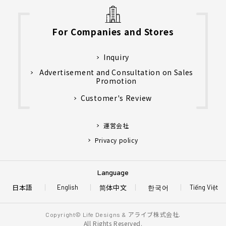
For Companies and Stores
Inquiry
Advertisement and Consultation on Sales
Promotion
Customer's Review
運営会社
Privacy policy
Language
日本語
简体中文
한국어
English
Tiếng Việt
アライブ株式会社.
Copyright© Life Designs &
All Rights Reserved.