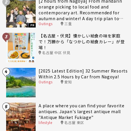
[2 hours from Nagoya] From mandarin
2
orange picking to local food and
contemporary art. Recommended for
autumn and winter! A day trip plan to
Outings
三重
fully enjoy Minami-Ise Town
PR
【名古屋・伏見】懐かしい給食の味を家庭
3
で！万勝から「なつかしの給食カレー」が登
場！
名古屋 中区 伏見
[2025 Latest Edition] 32 Summer Resorts
4
Within 2.5 Hours by Car from Nagoya!
Outings
愛知
A place where you can find your favorite
5
antiques. Japan's largest antique mall
"Antique Market Fukiage"
lifestyle
名古屋 東区