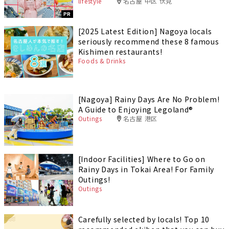
lifestyle
名古屋 中区 伏見
PR
[2025 Latest Edition] Nagoya locals
seriously recommend these 8 famous
Kishimen restaurants!
Foods & Drinks
[Nagoya] Rainy Days Are No Problem!
A Guide to Enjoying Legoland®️
Outings
名古屋 港区
[Indoor Facilities] Where to Go on
Rainy Days in Tokai Area! For Family
Outings!
Outings
Carefully selected by locals! Top 10