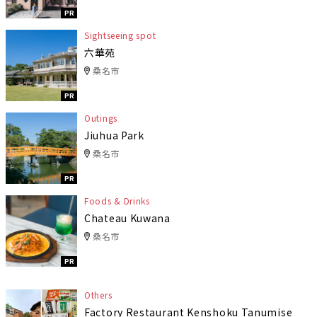
PR
Sightseeing spot
六華苑
桑名市
PR
Outings
Jiuhua Park
桑名市
PR
Foods & Drinks
Chateau Kuwana
桑名市
PR
Others
Factory Restaurant Kenshoku Tanumise