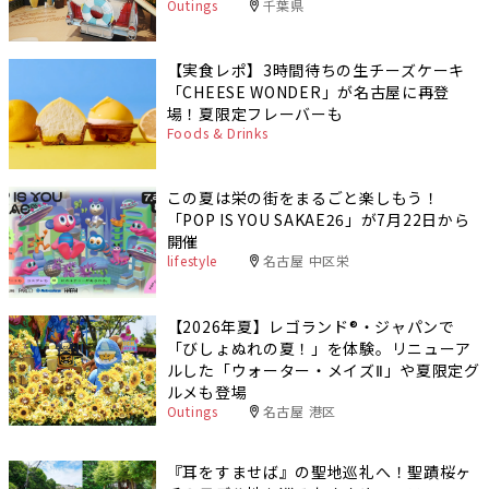
Outings
千葉県
【実食レポ】3時間待ちの生チーズケーキ
「CHEESE WONDER」が名古屋に再登
場！夏限定フレーバーも
Foods & Drinks
この夏は栄の街をまるごと楽しもう！
「POP IS YOU SAKAE26」が7月22日から
開催
lifestyle
名古屋 中区栄
【2026年夏】レゴランド®・ジャパンで
「びしょぬれの夏！」を体験。リニューア
ルした「ウォーター・メイズⅡ」や夏限定グ
ルメも登場
Outings
名古屋 港区
『耳をすませば』の聖地巡礼へ！聖蹟桜ヶ