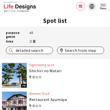
Menu
Spot list
purpose
all
genre
Area
三重
detailed search
Search from map
Sightseeing spot
Shichiri no Watari
桑名市
PR
Western food
Restaurant Azumaya
桑名市