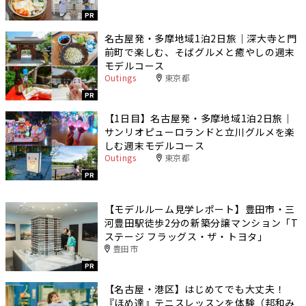
PR
名古屋発・多摩地域1泊2日旅｜深大寺と門
前町で楽しむ、そばグルメと癒やしの週末
モデルコース
Outings
東京都
PR
【1日目】名古屋発・多摩地域1泊2日旅｜
サンリオピューロランドと立川グルメを楽
しむ週末モデルコース
Outings
東京都
PR
【モデルルーム見学レポート】豊田市・三
河豊田駅徒歩2分の新築分譲マンション「T
ステージ フラッグス・ザ・トヨタ」
豊田市
PR
【名古屋・港区】はじめてでも大丈夫！
『ほめ達』テニスレッスンを体験（邦和み