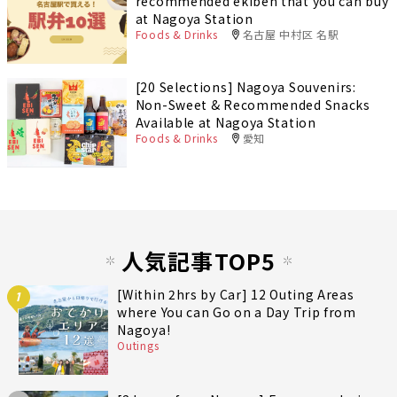
recommended ekiben that you can buy
at Nagoya Station
Foods & Drinks
名古屋 中村区 名駅
[20 Selections] Nagoya Souvenirs:
Non-Sweet & Recommended Snacks
Available at Nagoya Station
Foods & Drinks
愛知
人気記事TOP5
[Within 2hrs by Car] 12 Outing Areas
1
where You can Go on a Day Trip from
Nagoya!
Outings