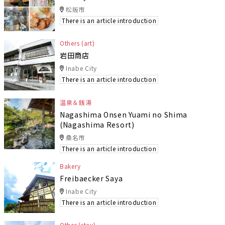
松阪市
There is an article introduction
Others (art)
岩田商店
Inabe City
There is an article introduction
温泉＆銭湯
Nagashima Onsen Yuami no Shima
(Nagashima Resort)
桑名市
There is an article introduction
Bakery
Freibaecker Saya
Inabe City
There is an article introduction
Other (stay)