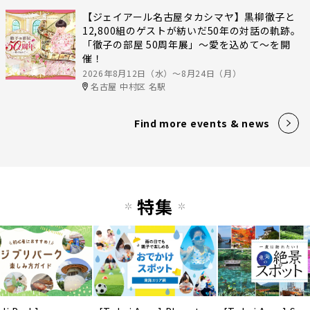
【ジェイアール名古屋タカシマヤ】黒柳徹子と
12,800組のゲストが紡いだ50年の対話の軌跡。
「徹子の部屋 50周年展」～愛を込めて～を開
催！
2026年8月12日（水）〜8月24日（月）
名古屋 中村区 名駅
Find more events & news
特集