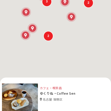
3
2
2
カフェ・喫茶店
ゆくりね・Coffee Sen
名古屋 瑞穂区