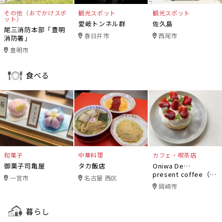
その他（おでかけスポ
観光スポット
観光スポット
ット）
愛岐トンネル群
佐久島
尾三消防本部「豊明
春日井市
西尾市
消防署」
豊明市
食べる
和菓子
中華料理
カフェ・喫茶店
御菓子司亀屋
タカ飯店
Oniwa De…
present coffee（オ
一宮市
名古屋 西区
ニワデ）
岡崎市
暮らし