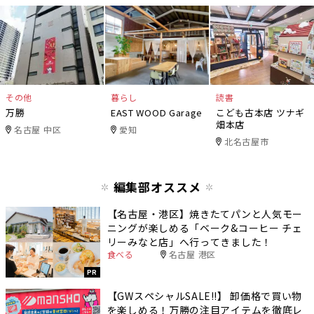
その他
暮らし
読書
万勝
EAST WOOD Garage
こども古本店 ツナギ
畑本店
名古屋 中区
愛知
北名古屋市
編集部オススメ
【名古屋・港区】焼きたてパンと人気モー
ニングが楽しめる「ベーク&コーヒー チェ
リーみなと店」へ行ってきました！
食べる
名古屋 港区
PR
【GWスペシャルSALE‼︎】 卸価格で買い物
を楽しめる！万勝の注目アイテムを徹底レ