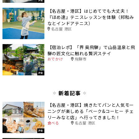
PR
【名古屋・港区】はじめてでも大丈夫！
『ほめ達』テニスレッスンを体験（邦和み
なとインドアテニス）
名古屋 港区
【宿泊レポ】「界 奥飛騨」で山岳温泉と飛
騨の匠文化に触れる贅沢ステイ
おでかけ
飛騨市
PR
新着記事
【名古屋・港区】焼きたてパンと人気モー
ニングが楽しめる「ベーク&コーヒー チェ
リーみなと店」へ行ってきました！
食べる
名古屋 港区
PR