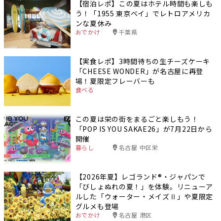
【宿泊レポ】この夏はホテル時間も楽しも
う！「1955 東京ベイ」でレトロアメリカ
ンな夏休み
おでかけ
千葉県
【実食レポ】3時間待ちの生チーズケーキ
「CHEESE WONDER」が名古屋に再登
場！夏限定フレーバーも
食べる
この夏は栄の街をまるごと楽しもう！
「POP IS YOU SAKAE26」が7月22日から
開催
暮らし
名古屋 中区栄
【2026年夏】レゴランド®・ジャパンで
「びしょぬれの夏！」を体験。リニューア
ルした「ウォーター・メイズⅡ」や夏限定
グルメも登場
おでかけ
名古屋 港区