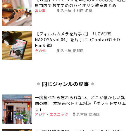
屋市内でおすすめのバイオリン教室まとめ
習い事
名古屋 中村区 名駅
【フィルムカメラを片手に】「LOVERS
NAGOYA vol.04」を片手に（ContaxG1＋D
FunS 編）
その他
名古屋 昭和区
同じジャンルの記事
一度食べたら忘れられない、どこか懐かしい異
国の味。 本場南ベトナム料理「ダラットマリム
ラ」
アジア・エスニック
名古屋 瑞穂区