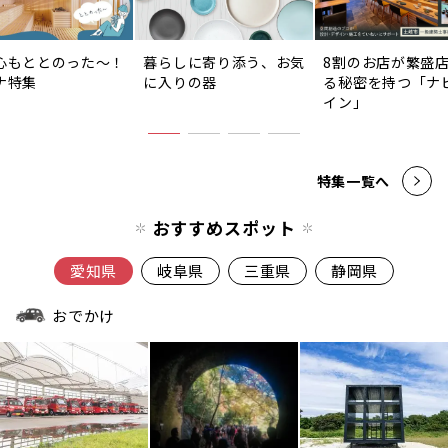
心もととのった〜！
暮らしに寄り添う、お気
8割のお店が繁盛
ナ特集
に入りの器
る秘密を持つ「ナ
イン」
特集一覧へ
おすすめスポット
愛知県
岐阜県
三重県
静岡県
おでかけ