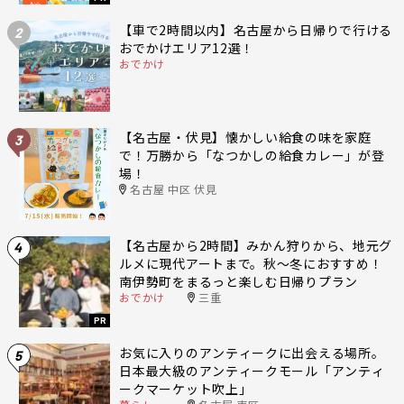
【車で2時間以内】名古屋から日帰りで行ける
2
おでかけエリア12選！
おでかけ
【名古屋・伏見】懐かしい給食の味を家庭
3
で！万勝から「なつかしの給食カレー」が登
場！
名古屋 中区 伏見
【名古屋から2時間】みかん狩りから、地元グ
4
ルメに現代アートまで。秋〜冬におすすめ！
南伊勢町をまるっと楽しむ日帰りプラン
おでかけ
三重
PR
お気に入りのアンティークに出会える場所。
5
日本最大級のアンティークモール「アンティ
ークマーケット吹上」