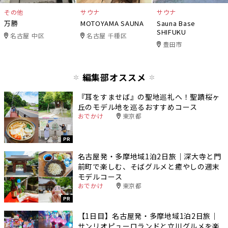
その他
サウナ
サウナ
万勝
MOTOYAMA SAUNA
Sauna Base
SHIFUKU
名古屋 中区
名古屋 千種区
豊田市
編集部オススメ
『耳をすませば』の聖地巡礼へ！聖蹟桜ヶ
丘のモデル地を巡るおすすめコース
おでかけ
東京都
PR
名古屋発・多摩地域1泊2日旅｜深大寺と門
前町で楽しむ、そばグルメと癒やしの週末
モデルコース
おでかけ
東京都
PR
【1日目】名古屋発・多摩地域1泊2日旅｜
サンリオピューロランドと立川グルメを楽