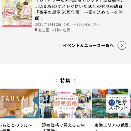
【ジェイアール名古屋タカシマヤ】黒柳徹子と
12,800組のゲストが紡いだ50年の対話の軌跡。
「徹子の部屋 50周年展」～愛を込めて～を開
催！
2026年8月12日（水）〜8月24日（月）
名古屋 中村区 名駅
イベント＆ニュース一覧へ
特集
心もととのった〜！
卸売価格で買えるお店
東海エリアの絶景
ナ特集
「万勝」
ト