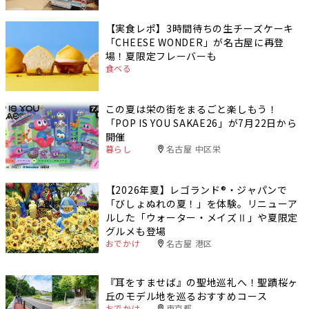
【実食レポ】3時間待ちの生チーズケーキ
「CHEESE WONDER」が名古屋に再登
場！夏限定フレーバーも
食べる
この夏は栄の街をまるごと楽しもう！
「POP IS YOU SAKAE26」が7月22日から
開催
暮らし
名古屋 中区栄
【2026年夏】レゴランド®・ジャパンで
「びしょぬれの夏！」を体験。リニューア
ルした「ウォーター・メイズⅡ」や夏限定
グルメも登場
おでかけ
名古屋 港区
『耳をすませば』の聖地巡礼へ！聖蹟桜ヶ
丘のモデル地を巡るおすすめコース
おでかけ
東京都