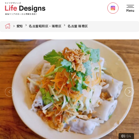
Menu
Home
愛知
名古屋昭和区・瑞穂区
名古屋 瑞穂区
01
04