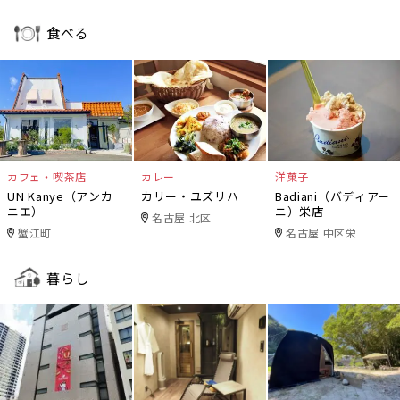
食べる
カフェ・喫茶店
カレー
洋菓子
UN Kanye（アンカ
カリー・ユズリハ
Badiani（バディアー
ニエ）
ニ）栄店
名古屋 北区
蟹江町
名古屋 中区栄
暮らし