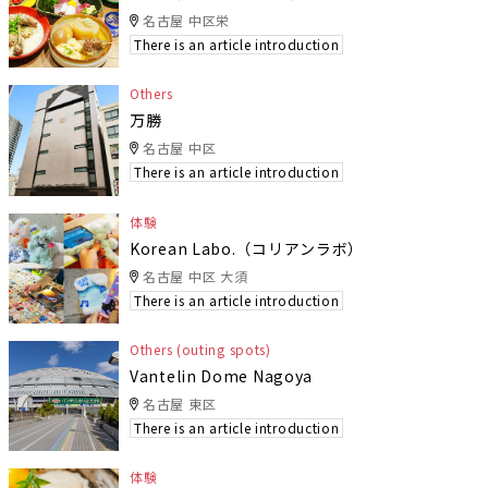
名古屋 中区栄
There is an article introduction
Others
万勝
名古屋 中区
There is an article introduction
体験
Korean Labo.（コリアンラボ）
名古屋 中区 大須
There is an article introduction
Others (outing spots)
Vantelin Dome Nagoya
名古屋 東区
There is an article introduction
体験