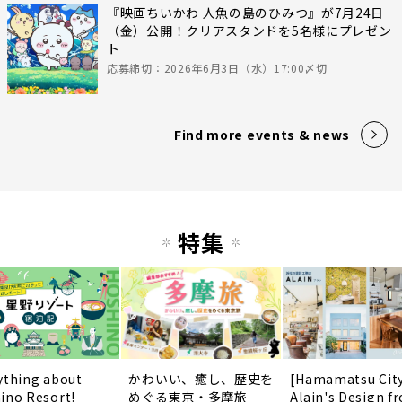
『映画ちいかわ 人魚の島のひみつ』が7月24日
（金）公開！クリアスタンドを5名様にプレゼン
ト
応募締切：2026年6月3日（水）17:00〆切
Find more events & news
特集
ything about
かわいい、癒し、歴史を
[Hamamatsu Cit
ino Resort!
めぐる東京・多摩旅
Alain's Design f