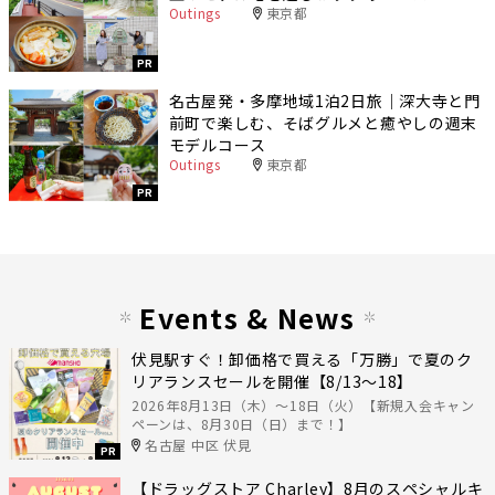
Outings
東京都
PR
名古屋発・多摩地域1泊2日旅｜深大寺と門
前町で楽しむ、そばグルメと癒やしの週末
モデルコース
Outings
東京都
PR
Events & News
伏見駅すぐ！卸価格で買える「万勝」で夏のク
リアランスセールを開催【8/13〜18】
2026年8月13日（木）〜18日（火）【新規入会キャン
ペーンは、8月30日（日）まで！】
名古屋 中区 伏見
PR
【ドラッグストア Charley】8月のスペシャルキ