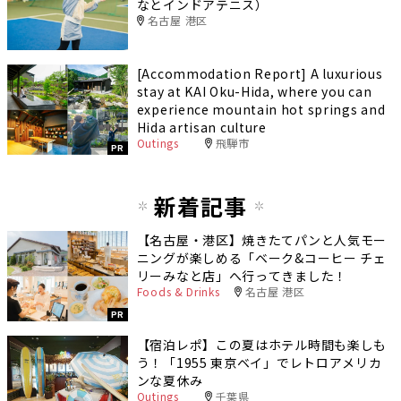
なとインドアテニス）
名古屋 港区
[Accommodation Report] A luxurious
stay at KAI Oku-Hida, where you can
experience mountain hot springs and
Hida artisan culture
Outings
飛騨市
PR
新着記事
【名古屋・港区】焼きたてパンと人気モー
ニングが楽しめる「ベーク&コーヒー チェ
リーみなと店」へ行ってきました！
Foods & Drinks
名古屋 港区
PR
【宿泊レポ】この夏はホテル時間も楽しも
う！「1955 東京ベイ」でレトロアメリカ
ンな夏休み
Outings
千葉県