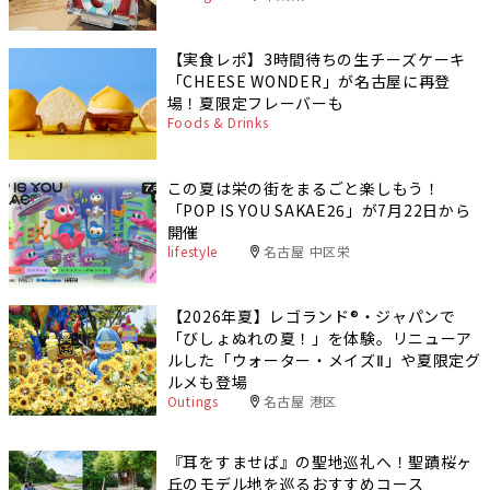
【実食レポ】3時間待ちの生チーズケーキ
「CHEESE WONDER」が名古屋に再登
場！夏限定フレーバーも
Foods & Drinks
この夏は栄の街をまるごと楽しもう！
「POP IS YOU SAKAE26」が7月22日から
開催
lifestyle
名古屋 中区栄
【2026年夏】レゴランド®・ジャパンで
「びしょぬれの夏！」を体験。リニューア
ルした「ウォーター・メイズⅡ」や夏限定グ
ルメも登場
Outings
名古屋 港区
『耳をすませば』の聖地巡礼へ！聖蹟桜ヶ
丘のモデル地を巡るおすすめコース