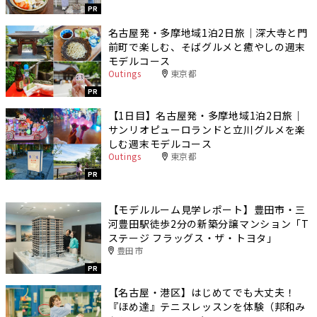
PR
名古屋発・多摩地域1泊2日旅｜深大寺と門
前町で楽しむ、そばグルメと癒やしの週末
モデルコース
Outings
東京都
PR
【1日目】名古屋発・多摩地域1泊2日旅｜
サンリオピューロランドと立川グルメを楽
しむ週末モデルコース
Outings
東京都
PR
【モデルルーム見学レポート】豊田市・三
河豊田駅徒歩2分の新築分譲マンション「T
ステージ フラッグス・ザ・トヨタ」
豊田市
PR
【名古屋・港区】はじめてでも大丈夫！
『ほめ達』テニスレッスンを体験（邦和み