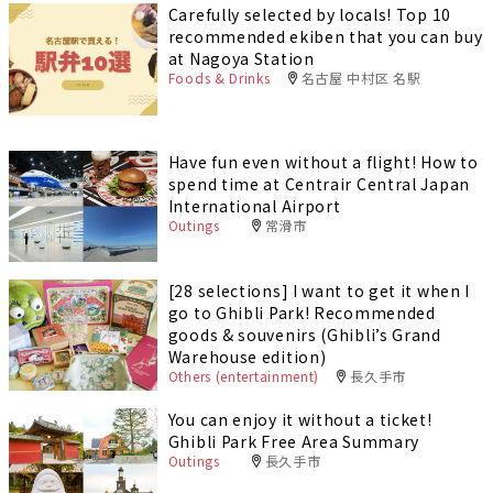
Carefully selected by locals! Top 10
recommended ekiben that you can buy
at Nagoya Station
Foods & Drinks
名古屋 中村区 名駅
Have fun even without a flight! How to
spend time at Centrair Central Japan
International Airport
Outings
常滑市
[28 selections] I want to get it when I
go to Ghibli Park! Recommended
goods & souvenirs (Ghibli’s Grand
Warehouse edition)
Others (entertainment)
長久手市
You can enjoy it without a ticket!
Ghibli Park Free Area Summary
Outings
長久手市