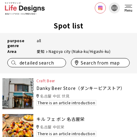
Menu
Spot list
purpose
all
genre
Area
愛知
Nagoya city (Naka-ku/Higashi-ku)
detailed search
Search from map
Craft Beer
Danky Beer Store（ダンキービアストア）
名古屋 中区 伏見
There is an article introduction
キル フェ ボン 名古屋栄
名古屋 中区栄
There is an article introduction