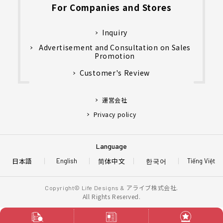
For Companies and Stores
Inquiry
Advertisement and Consultation on Sales
Promotion
Customer's Review
運営会社
Privacy policy
Language
日本語
简体中文
한국어
English
Tiếng Việt
アライブ株式会社.
Copyright© Life Designs &
All Rights Reserved.