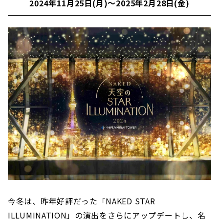
2024年11月25日(月)～2025年2月28日(金)
大名古屋ビルヂング 「クリスマスイルミネーショ
ン2024」 2024年11月13日(水)～12月25日(水) ※
荒天時は閉鎖
名古屋ルーセントタワー「ウインターイルミネー
ション」 2024年11月13日(水) ～ 2025年01月17
日(金)
円頓寺商店街「円頓寺イルミ！」 2024年11月末～
2025年2月末（予定）
KITTE名古屋 SYNK LINK CHRISTMAS（シンクリ
ンククリスマス） 2024年11月13日 (水)～ 2024年
12月25日(水)
今冬は、昨年好評だった「NAKED STAR
ILLUMINATION」の演出をさらにアップデートし、名