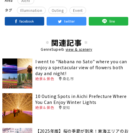
Area
Aichi
​ ​
​ ​
タグ
Illumination
Outing
Event
関連記事
GenreSuperb
view & scenery
I went to "Nabana no Sato" where you can
enjoy a spectacular view of flowers both
day and night!
絶景＆景色
桑名市
10 Outing Spots in Aichi Prefecture Where
You Can Enjoy Winter Lights
絶景＆景色
愛知
【2025年版】桜の季節が到来！東海エリアのお