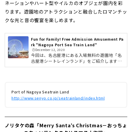
ネーションやハート型やイルカの
オブジェが園内を彩
ります。遊園地のアトラクションと融合したロマンチッ
クな光と音の饗宴を楽しめます。
Fun for Family! Free Admission Amusement Pa
rk "Nagoya Port Sea Train Land"
🕒️December 12, 2020
今回は、名古屋港にある入場無料の遊園地「名
古屋港シートレインランド」をご紹介します。
アトラクションごとに料金を支払うシステムな
ので、のんびり気軽に楽しめるのがポイント！
家族でのおでかけにもデートにもぴったりのス
ポットです。名古屋港シートレインランドへの
アクセスは？電車でのアクセスの場合は、地下
Port of Nagoya Seatrain Land
​ ​
鉄名港線「名古屋港」駅3番出口から徒歩5分ほ
http://www.senyo.co.jp/seatrainland/index.html
ど。駐車場も700台あるので、車でのアクセス
も安心です。名古屋港シートレインランドの楽
しみ方名古屋港シートレインランドは入場料無
料。アトラクションを楽しむには、チケ...
ノリタケの森
「Merry Santa’s Christmas－おっちょ