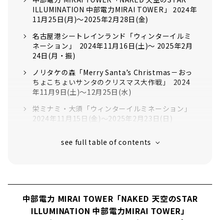
ILLUMINATION 中部電力MIRAI TOWER」 2024年
11月25日(月)～2025年2月28日(金)
名古屋港シートレインランド「ウィンターイルミ
ネーション」 2024年11月16日(土)～ 2025年2月
24日(月・振)
ノリタケの森「Merry Santa’s Christmas－おっ
ちょこちょいサンタのクリスマス大作戦」 2024
年11月9日(土)〜12月25日(水)
栄ミナミ・大須「ウィンターイルミネーション」
2024年11月15日(金)〜2025年2月23日(日)
JRゲートタワー「Towers×Gatetower
Christmas 2024」 2024年11月13日(水)～12月
25日(水)
星が丘テラス「ウィンターイルミネーション
2024」 2024年11月9日(土)〜2025年2月2日(日)
中部電力 MIRAI TOWER「NAKED 天空のSTAR
ミッドランドスクエア「SPARKLING WINTER」
2024年11月13日(水)～2025年2月28日(金)
ILLUMINATION 中部電力MIRAI TOWER」