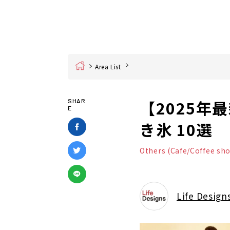
Home
Area List
【2025
SHAR
E
き氷 10選
Others (Cafe/Coffee sh
Life Design