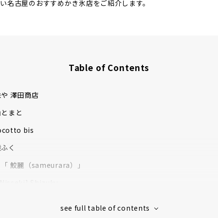
たい名古屋のおすすめかき氷店をご紹介します。
Table of Contents
や 澤田商店
山とまと
otto bis
柴ふく
 鮫麗（sameurara）」
Nisseki] Shizuku
a] Bois Vert Terre
a] Side Yummy Sakurayama