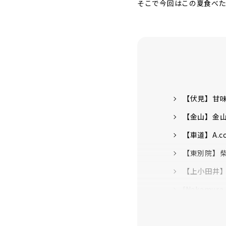
そこで今回はこの夏食べ
【伏見】甘味
【金山】金
【車道】A.coc
【東別院】
【上小田井】「
[Nakamura 
[Sakurayam
[Sakurayam