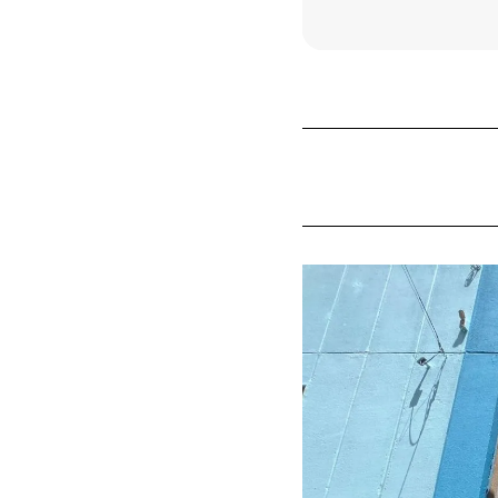
[Aratamabas
[Nagoya Da