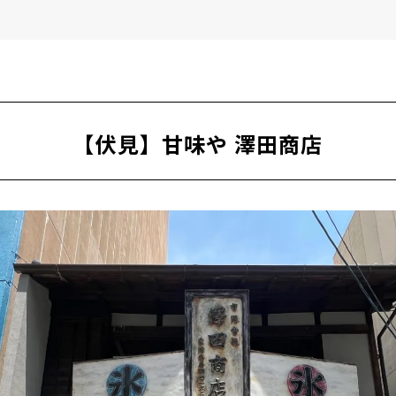
hi] Suria coffee
igaku] Cafe&bar drawing
【伏見】甘味や 澤田商店