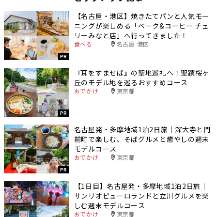
【名古屋・港区】焼きたてパンと人気モー
ニングが楽しめる「ベーク&コーヒー チェ
リーみなと店」へ行ってきました！
食べる
名古屋 港区
PR
『耳をすませば』の聖地巡礼へ！聖蹟桜ヶ
丘のモデル地を巡るおすすめコース
おでかけ
東京都
PR
名古屋発・多摩地域1泊2日旅｜深大寺と門
前町で楽しむ、そばグルメと癒やしの週末
モデルコース
おでかけ
東京都
PR
【1日目】名古屋発・多摩地域1泊2日旅｜
サンリオピューロランドと立川グルメを楽
しむ週末モデルコース
おでかけ
東京都