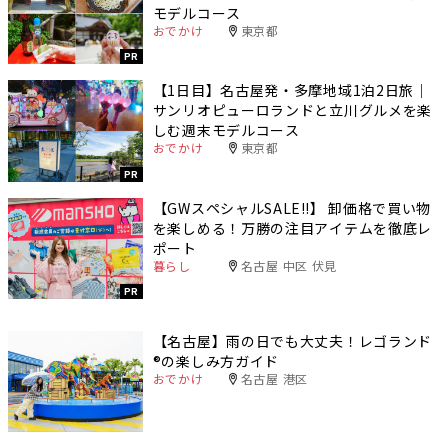
モデルコース
おでかけ
東京都
PR
【1日目】名古屋発・多摩地域1泊2日旅｜
サンリオピューロランドと立川グルメを楽
しむ週末モデルコース
おでかけ
東京都
PR
【GWスペシャルSALE‼︎】 卸価格で買い物
を楽しめる！万勝の注目アイテムを徹底レ
ポート
暮らし
名古屋 中区 伏見
PR
【名古屋】雨の日でも大丈夫！レゴランド
®️の楽しみ方ガイド
おでかけ
名古屋 港区