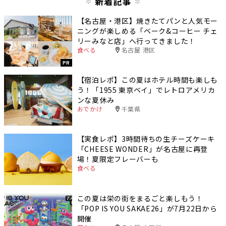
新着記事
【名古屋・港区】焼きたてパンと人気モー
ニングが楽しめる「ベーク&コーヒー チェ
リーみなと店」へ行ってきました！
食べる
名古屋 港区
PR
【宿泊レポ】この夏はホテル時間も楽しも
う！「1955 東京ベイ」でレトロアメリカ
ンな夏休み
おでかけ
千葉県
【実食レポ】3時間待ちの生チーズケーキ
「CHEESE WONDER」が名古屋に再登
場！夏限定フレーバーも
食べる
この夏は栄の街をまるごと楽しもう！
「POP IS YOU SAKAE26」が7月22日から
開催