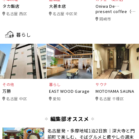
タカ飯店
大甚本店
Oniwa De…
present coffee（オ
名古屋 西区
名古屋 中区栄
ニワデ）
岡崎市
暮らし
その他
暮らし
サウナ
万勝
EAST WOOD Garage
MOTOYAMA SAUNA
名古屋 中区
愛知
名古屋 千種区
編集部オススメ
名古屋発・多摩地域1泊2日旅｜深大寺と門
前町で楽しむ、そばグルメと癒やしの週末