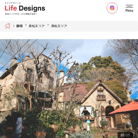
Menu
Home
静岡
浜松エリア
浜松エリア
01
05