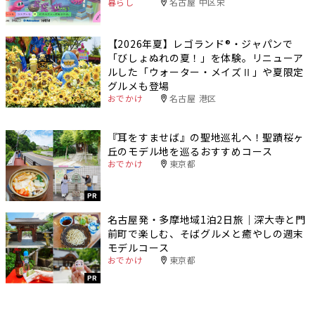
暮らし
名古屋 中区栄
【2026年夏】レゴランド®・ジャパンで
「びしょぬれの夏！」を体験。リニューア
ルした「ウォーター・メイズⅡ」や夏限定
グルメも登場
おでかけ
名古屋 港区
『耳をすませば』の聖地巡礼へ！聖蹟桜ヶ
丘のモデル地を巡るおすすめコース
おでかけ
東京都
PR
名古屋発・多摩地域1泊2日旅｜深大寺と門
前町で楽しむ、そばグルメと癒やしの週末
モデルコース
おでかけ
東京都
PR