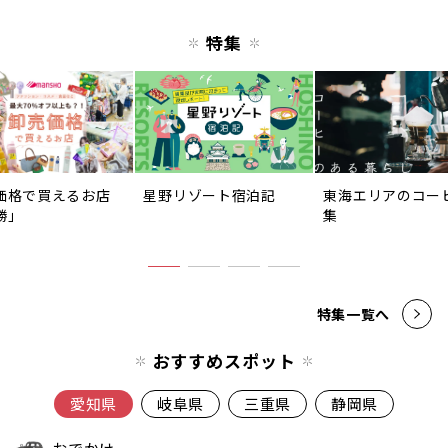
特集
価格で買えるお店
星野リゾート宿泊記
東海エリアのコー
勝」
集
特集一覧へ
おすすめスポット
愛知県
岐阜県
三重県
静岡県