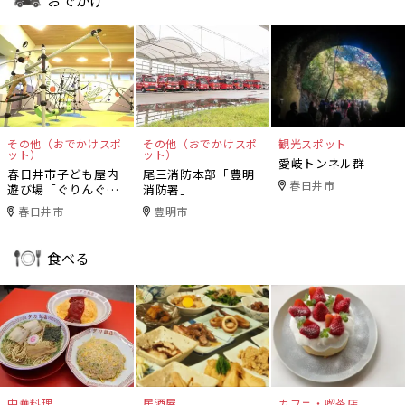
おでかけ
その他（おでかけスポ
その他（おでかけスポ
観光スポット
ット）
ット）
愛岐トンネル群
春日井市子ども屋内
尾三消防本部「豊明
春日井市
遊び場「ぐりんぐり
消防署」
ん」
春日井市
豊明市
食べる
中華料理
居酒屋
カフェ・喫茶店