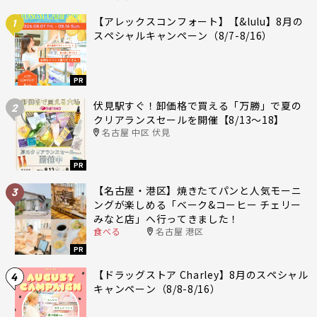
【アレックスコンフォート】【&lulu】8月の
1
スペシャルキャンペーン（8/7-8/16）
PR
伏見駅すぐ！卸価格で買える「万勝」で夏の
2
クリアランスセールを開催【8/13〜18】
名古屋 中区 伏見
PR
【名古屋・港区】焼きたてパンと人気モーニ
3
ングが楽しめる「ベーク&コーヒー チェリー
みなと店」へ行ってきました！
食べる
名古屋 港区
PR
【ドラッグストア Charley】8月のスペシャル
4
キャンペーン（8/8-8/16）