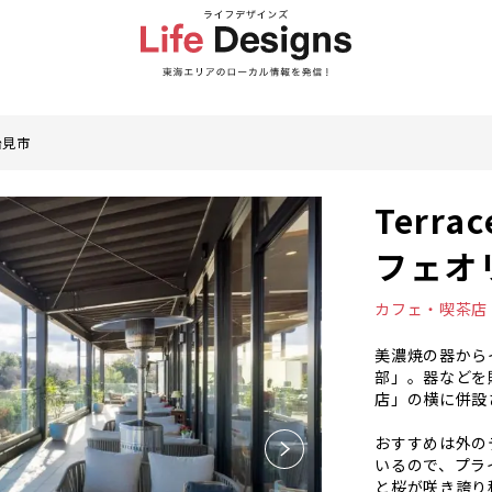
治見市
Terra
フェオ
カフェ・喫茶店
美濃焼の器からイ
部」。器などを
店」の横に併設
おすすめは外の
いるので、プラ
と桜が咲き誇り