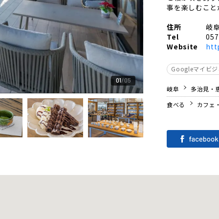
事を楽しむこと
住所
岐阜
Tel
057
Website
htt
Googleマイビ
01
05
岐阜
多治見・
食べる
カフェ