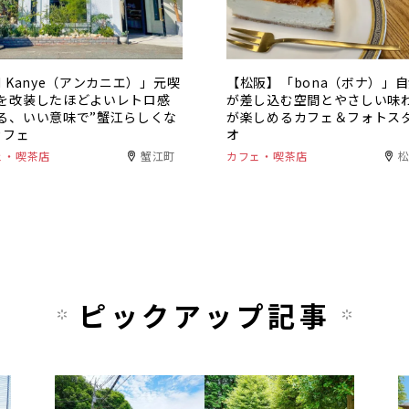
N Kanye（アンカニエ）」元喫
【松阪】「bona（ボナ）」
を改装したほどよいレトロ感
が差し込む空間とやさしい味
る、いい意味で”蟹江らしくな
が楽しめるカフェ＆フォトス
カフェ
オ
ェ・喫茶店
蟹江町
カフェ・喫茶店
ピックアップ記事