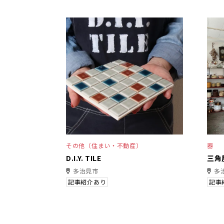
その他（住まい・不動産）
器
D.I.Y. TILE
三角
多治見市
多
記事紹介あり
記事