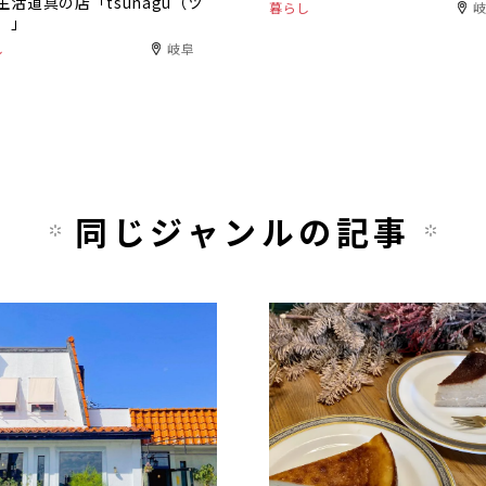
生活道具の店「tsunagu（ツ
暮らし
）」
し
岐阜
同じジャンルの記事