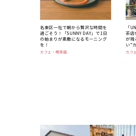
名東区一社で朝から贅沢な時間を
「U
過ごそう！「SUNNY DAY」で1日
茶店
の始まりが素敵になるモーニング
が残
を！
い”
カフェ・喫茶店
カフ