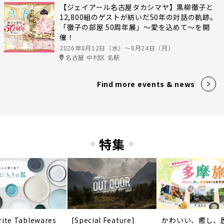
【ジェイアール名古屋タカシマヤ】黒柳徹子と
12,800組のゲストが紡いだ50年の対話の軌跡。
「徹子の部屋 50周年展」～愛を込めて～を開
催！
2026年8月12日（水）〜8月24日（月）
名古屋 中村区 名駅
Find more events & news
特集
rite Tablewares
[Special Feature]
かわいい、癒し、