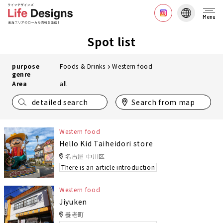
Menu
Spot list
purpose
Foods & Drinks
Western food
genre
Area
all
detailed search
Search from map
Western food
Hello Kid Taiheidori store
名古屋 中川区
There is an article introduction
Western food
Jiyuken
養老町