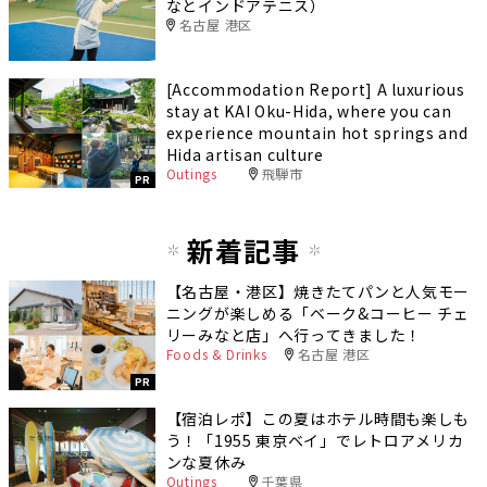
なとインドアテニス）
名古屋 港区
[Accommodation Report] A luxurious
stay at KAI Oku-Hida, where you can
experience mountain hot springs and
Hida artisan culture
Outings
飛騨市
PR
新着記事
【名古屋・港区】焼きたてパンと人気モー
ニングが楽しめる「ベーク&コーヒー チェ
リーみなと店」へ行ってきました！
Foods & Drinks
名古屋 港区
PR
【宿泊レポ】この夏はホテル時間も楽しも
う！「1955 東京ベイ」でレトロアメリカ
ンな夏休み
Outings
千葉県