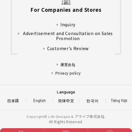
For Companies and Stores
Inquiry
Advertisement and Consultation on Sales
Promotion
Customer's Review
運営会社
Privacy policy
Language
日本語
简体中文
한국어
English
Tiếng Việt
アライブ株式会社.
Copyright© Life Designs &
All Rights Reserved.