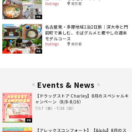
Outings
東京都
PR
名古屋発・多摩地域1泊2日旅｜深大寺と門
前町で楽しむ、そばグルメと癒やしの週末
モデルコース
Outings
東京都
PR
Events & News
【ドラッグストア Charley】8月のスペシャルキ
ャンペーン（8/8-8/16）
7/17（金）-7/26（日）
PR
【アレックスコンフォート】【&lulu】8月のス