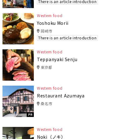
There is an article introduction
Western food
Yoshoku Morii
岡崎市
There is an article introduction
Western food
Teppanyaki Senju
東京都
Western food
Restaurant Azumaya
桑名市
PR
Western food
Noki（ノキ）