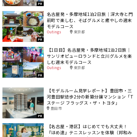
PR
名古屋発・多摩地域1泊2日旅｜深大寺と門
前町で楽しむ、そばグルメと癒やしの週末
モデルコース
Outings
東京都
PR
【1日目】名古屋発・多摩地域1泊2日旅｜
サンリオピューロランドと立川グルメを楽
しむ週末モデルコース
Outings
東京都
PR
【モデルルーム見学レポート】豊田市・三
河豊田駅徒歩2分の新築分譲マンション「T
ステージ フラッグス・ザ・トヨタ」
豊田市
PR
【名古屋・港区】はじめてでも大丈夫！
『ほめ達』テニスレッスンを体験（邦和み