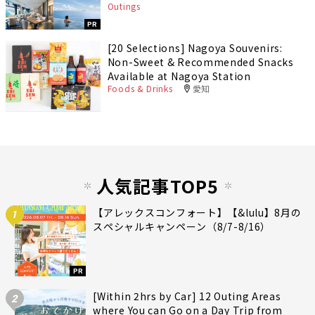
Outings
PR
[20 Selections] Nagoya Souvenirs:
Non-Sweet & Recommended Snacks
Available at Nagoya Station
Foods & Drinks
愛知
人気記事TOP5
【アレックスコンフォート】【&lulu】8月の
1
スペシャルキャンペーン（8/7-8/16）
PR
[Within 2hrs by Car] 12 Outing Areas
2
where You can Go on a Day Trip from