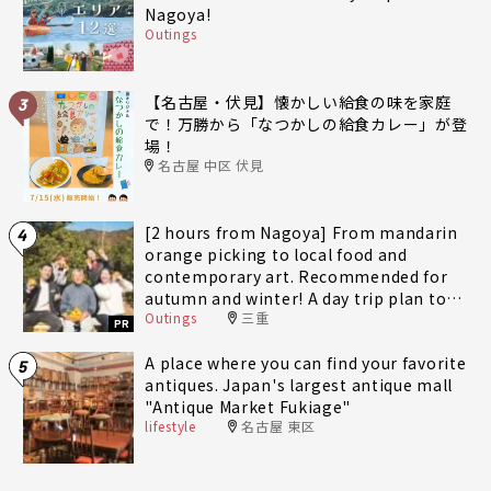
Nagoya!
Outings
【名古屋・伏見】懐かしい給食の味を家庭
3
で！万勝から「なつかしの給食カレー」が登
場！
名古屋 中区 伏見
[2 hours from Nagoya] From mandarin
4
orange picking to local food and
contemporary art. Recommended for
autumn and winter! A day trip plan to
Outings
三重
fully enjoy Minami-Ise Town
PR
A place where you can find your favorite
5
antiques. Japan's largest antique mall
"Antique Market Fukiage"
lifestyle
名古屋 東区