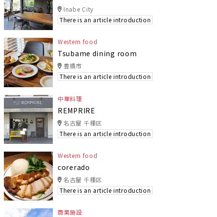
Inabe City
There is an article introduction
Western food
Tsubame dining room
豊橋市
There is an article introduction
中華料理
REMPRIRE
名古屋 千種区
There is an article introduction
Western food
corerado
名古屋 千種区
There is an article introduction
商業施設