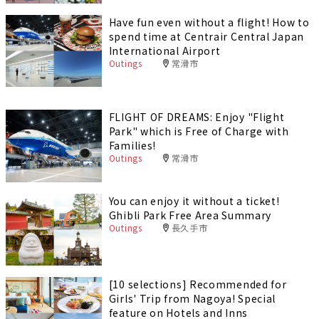
Have fun even without a flight! How to
spend time at Centrair Central Japan
International Airport
Outings
常滑市
FLIGHT OF DREAMS: Enjoy "Flight
Park" which is Free of Charge with
Families!
Outings
常滑市
You can enjoy it without a ticket!
Ghibli Park Free Area Summary
Outings
長久手市
[10 selections] Recommended for
Girls' Trip from Nagoya! Special
feature on Hotels and Inns