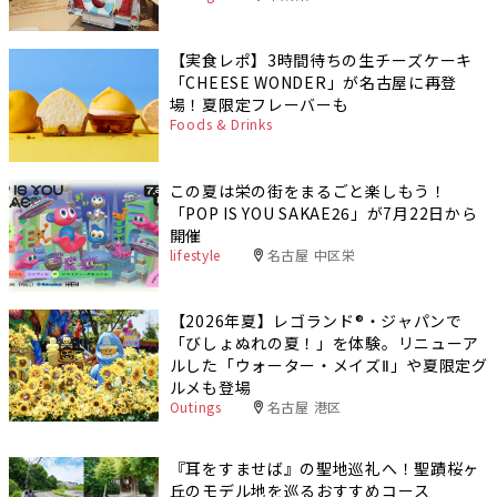
【実食レポ】3時間待ちの生チーズケーキ
「CHEESE WONDER」が名古屋に再登
場！夏限定フレーバーも
Foods & Drinks
この夏は栄の街をまるごと楽しもう！
「POP IS YOU SAKAE26」が7月22日から
開催
lifestyle
名古屋 中区栄
【2026年夏】レゴランド®・ジャパンで
「びしょぬれの夏！」を体験。リニューア
ルした「ウォーター・メイズⅡ」や夏限定グ
ルメも登場
Outings
名古屋 港区
『耳をすませば』の聖地巡礼へ！聖蹟桜ヶ
丘のモデル地を巡るおすすめコース