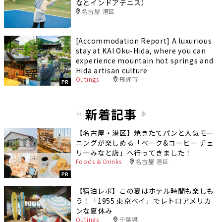
なとインドアテニス）
名古屋 港区
[Accommodation Report] A luxurious
stay at KAI Oku-Hida, where you can
experience mountain hot springs and
Hida artisan culture
Outings
飛騨市
PR
新着記事
【名古屋・港区】焼きたてパンと人気モー
ニングが楽しめる「ベーク&コーヒー チェ
リーみなと店」へ行ってきました！
Foods & Drinks
名古屋 港区
PR
【宿泊レポ】この夏はホテル時間も楽しも
う！「1955 東京ベイ」でレトロアメリカ
ンな夏休み
Outings
千葉県