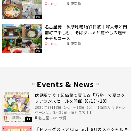
Outings
東京都
PR
名古屋発・多摩地域1泊2日旅｜深大寺と門
前町で楽しむ、そばグルメと癒やしの週末
モデルコース
Outings
東京都
PR
Events & News
伏見駅すぐ！卸価格で買える「万勝」で夏のク
リアランスセールを開催【8/13〜18】
2026年8月13日（木）〜18日（火）【新規入会キャン
ペーンは、8月30日（日）まで！】
名古屋 中区 伏見
PR
【ドラッグストア Charley】8月のスペシャルキ