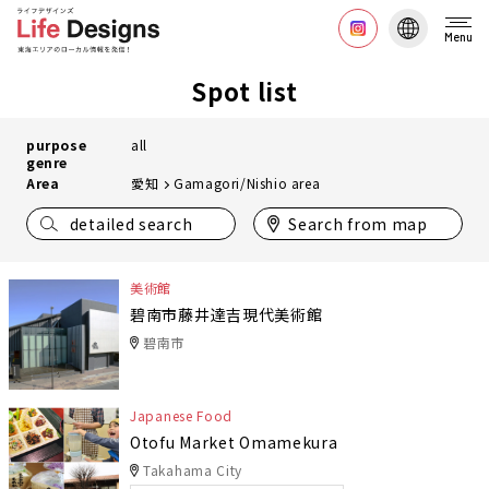
Menu
Spot list
purpose
all
genre
Area
愛知
Gamagori/Nishio area
detailed search
Search from map
美術館
碧南市藤井達吉現代美術館
碧南市
Japanese Food
Otofu Market Omamekura
Takahama City