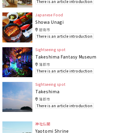
There is an article introduction
Japanese Food
Showa Unagi
碧南市
There is an article introduction
Sightseeing spot
Takeshima Fantasy Museum
蒲郡市
There is an article introduction
Sightseeing spot
Takeshima
蒲郡市
There is an article introduction
神社仏閣
Yaotomi Shrine