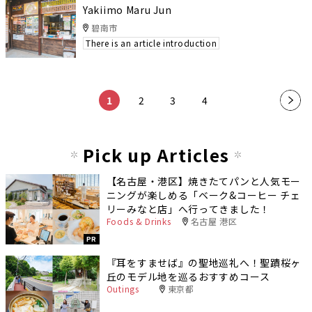
Yakiimo Maru Jun
碧南市
There is an article introduction
​ ​
​ ​
​ ​
​ ​
1
2
3
4
»
Pick up Articles
【名古屋・港区】焼きたてパンと人気モー
ニングが楽しめる「ベーク&コーヒー チェ
リーみなと店」へ行ってきました！
Foods & Drinks
名古屋 港区
PR
『耳をすませば』の聖地巡礼へ！聖蹟桜ヶ
丘のモデル地を巡るおすすめコース
Outings
東京都