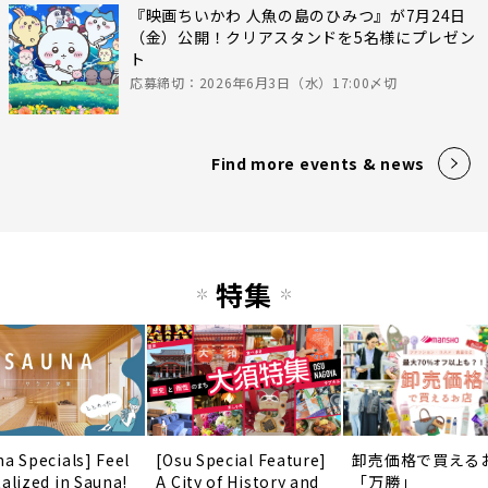
『映画ちいかわ 人魚の島のひみつ』が7月24日
（金）公開！クリアスタンドを5名様にプレゼン
ト
応募締切：2026年6月3日（水）17:00〆切
Find more events & news
特集
na Specials] Feel
[Osu Special Feature]
卸売価格で買える
talized in Sauna!
A City of History and
「万勝」