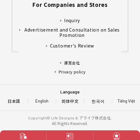
For Companies and Stores
Inquiry
Advertisement and Consultation on Sales
Promotion
Customer's Review
運営会社
Privacy policy
Language
日本語
简体中文
한국어
English
Tiếng Việt
アライブ株式会社.
Copyright© Life Designs &
All Rights Reserved.