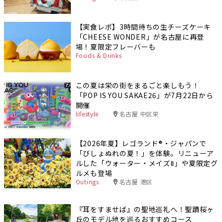
【実食レポ】3時間待ちの生チーズケーキ
「CHEESE WONDER」が名古屋に再登
場！夏限定フレーバーも
Foods & Drinks
この夏は栄の街をまるごと楽しもう！
「POP IS YOU SAKAE26」が7月22日から
開催
lifestyle
名古屋 中区栄
【2026年夏】レゴランド®・ジャパンで
「びしょぬれの夏！」を体験。リニューア
ルした「ウォーター・メイズⅡ」や夏限定グ
ルメも登場
Outings
名古屋 港区
『耳をすませば』の聖地巡礼へ！聖蹟桜ヶ
丘のモデル地を巡るおすすめコース