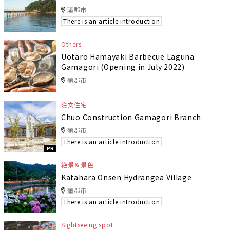
蒲郡市
There is an article introduction
Others
Uotaro Hamayaki Barbecue Laguna
Gamagori (Opening in July 2022)
蒲郡市
注文住宅
Chuo Construction Gamagori Branch
蒲郡市
There is an article introduction
PR
絶景＆景色
Katahara Onsen Hydrangea Village
蒲郡市
There is an article introduction
Sightseeing spot