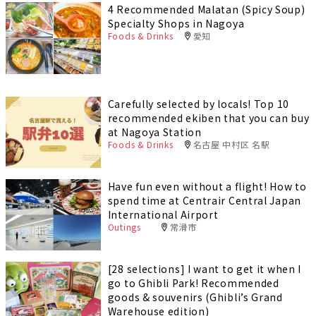
4 Recommended Malatan (Spicy Soup)
Specialty Shops in Nagoya
Foods & Drinks
愛知
Carefully selected by locals! Top 10
recommended ekiben that you can buy
at Nagoya Station
Foods & Drinks
名古屋 中村区 名駅
Have fun even without a flight! How to
spend time at Centrair Central Japan
International Airport
Outings
常滑市
[28 selections] I want to get it when I
go to Ghibli Park! Recommended
goods & souvenirs (Ghibli’s Grand
Warehouse edition)