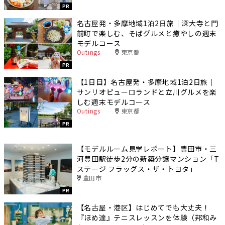
PR
名古屋発・多摩地域1泊2日旅｜深大寺と門
前町で楽しむ、そばグルメと癒やしの週末
モデルコース
Outings
東京都
PR
【1日目】名古屋発・多摩地域1泊2日旅｜
サンリオピューロランドと立川グルメを楽
しむ週末モデルコース
Outings
東京都
PR
【モデルルーム見学レポート】豊田市・三
河豊田駅徒歩2分の新築分譲マンション「T
ステージ フラッグス・ザ・トヨタ」
豊田市
PR
【名古屋・港区】はじめてでも大丈夫！
『ほめ達』テニスレッスンを体験（邦和み