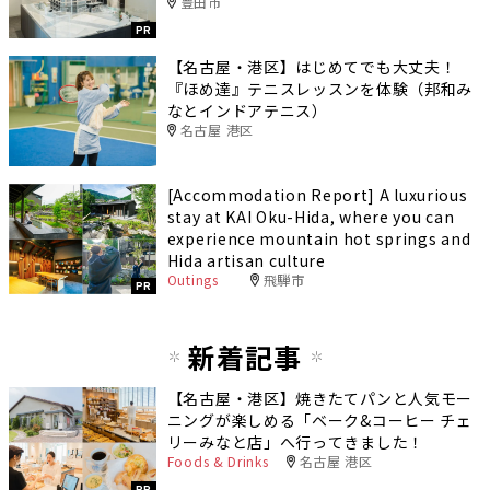
豊田市
PR
【名古屋・港区】はじめてでも大丈夫！
『ほめ達』テニスレッスンを体験（邦和み
なとインドアテニス）
名古屋 港区
[Accommodation Report] A luxurious
stay at KAI Oku-Hida, where you can
experience mountain hot springs and
Hida artisan culture
Outings
飛騨市
PR
新着記事
【名古屋・港区】焼きたてパンと人気モー
ニングが楽しめる「ベーク&コーヒー チェ
リーみなと店」へ行ってきました！
Foods & Drinks
名古屋 港区
PR