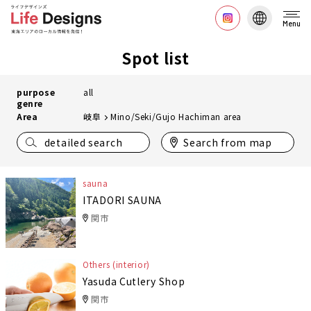
Menu
Spot list
purpose
all
genre
Area
岐阜
Mino/Seki/Gujo Hachiman area
detailed search
Search from map
sauna
ITADORI SAUNA
関市
Others (interior)
Yasuda Cutlery Shop
関市