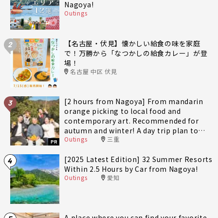
Nagoya!
Outings
【名古屋・伏見】懐かしい給食の味を家庭
2
で！万勝から「なつかしの給食カレー」が登
場！
名古屋 中区 伏見
[2 hours from Nagoya] From mandarin
3
orange picking to local food and
contemporary art. Recommended for
autumn and winter! A day trip plan to
Outings
三重
fully enjoy Minami-Ise Town
PR
[2025 Latest Edition] 32 Summer Resorts
4
Within 2.5 Hours by Car from Nagoya!
Outings
愛知
A place where you can find your favorite