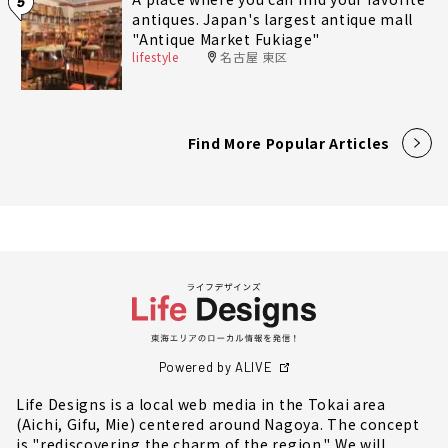
5
antiques. Japan's largest antique mall
"Antique Market Fukiage"
lifestyle
名古屋 東区
Find More Popular Articles
Powered by ALIVE
Life Designs is a local web media in the Tokai area
(Aichi, Gifu, Mie) centered around Nagoya. The concept
is "rediscovering the charm of the region." We will