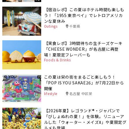
【宿泊レポ】この夏はホテル時間も楽しも
う！「1955 東京ベイ」でレトロアメリカ
ンな夏休み
Outings
千葉県
【実食レポ】3時間待ちの生チーズケーキ
「CHEESE WONDER」が名古屋に再登
場！夏限定フレーバーも
Foods & Drinks
この夏は栄の街をまるごと楽しもう！
「POP IS YOU SAKAE26」が7月22日から
開催
lifestyle
名古屋 中区栄
【2026年夏】レゴランド®・ジャパンで
「びしょぬれの夏！」を体験。リニューア
ルした「ウォーター・メイズⅡ」や夏限定グ
ルメも登場