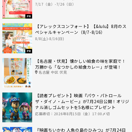
7/17（金）-7/26（日）
PR
【アレックスコンフォート】【&lulu】8月のス
ペシャルキャンペーン（8/7-8/16）
8/8(土)-8/16(日)
PR
【名古屋・伏見】懐かしい給食の味を家庭で！
万勝から「なつかしの給食カレー」が登場！
名古屋 中区 伏見
【読者プレゼント】映画『パウ・パトロール
ザ・ダイノ・ムービー』が7月24日公開！オリジ
ナル消しゴムセットを5名様にプレゼント
応募締切：2026年8月15日（金）17:00〆切
『映画ちいかわ 人魚の島のひみつ』が7月24日