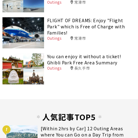
Outings
常滑市
FLIGHT OF DREAMS: Enjoy "Flight
Park" which is Free of Charge with
Families!
Outings
常滑市
You can enjoy it without a ticket!
Ghibli Park Free Area Summary
Outings
長久手市
人気記事TOP5
[Within 2hrs by Car] 12 Outing Areas
1
where You can Go on a Day Trip from