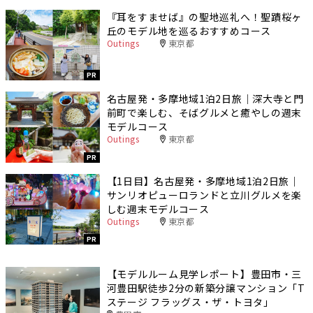
『耳をすませば』の聖地巡礼へ！聖蹟桜ヶ
丘のモデル地を巡るおすすめコース
Outings
東京都
PR
名古屋発・多摩地域1泊2日旅｜深大寺と門
前町で楽しむ、そばグルメと癒やしの週末
モデルコース
Outings
東京都
PR
【1日目】名古屋発・多摩地域1泊2日旅｜
サンリオピューロランドと立川グルメを楽
しむ週末モデルコース
Outings
東京都
PR
【モデルルーム見学レポート】豊田市・三
河豊田駅徒歩2分の新築分譲マンション「T
ステージ フラッグス・ザ・トヨタ」