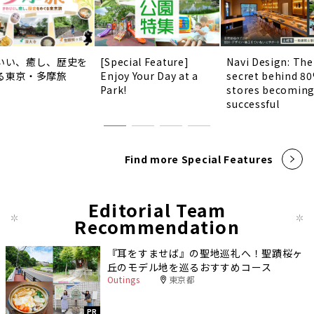
いい、癒し、歴史を
[Special Feature]
Navi Design: The
る東京・多摩旅
Enjoy Your Day at a
secret behind 8
Park!
stores becomin
successful
Find more Special Features
Editorial Team
Recommendation
『耳をすませば』の聖地巡礼へ！聖蹟桜ヶ
丘のモデル地を巡るおすすめコース
Outings
東京都
PR