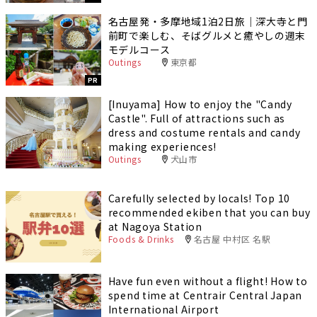
名古屋発・多摩地域1泊2日旅｜深大寺と門
前町で楽しむ、そばグルメと癒やしの週末
モデルコース
Outings
東京都
PR
[Inuyama] How to enjoy the "Candy
Castle". Full of attractions such as
dress and costume rentals and candy
making experiences!
Outings
犬山市
Carefully selected by locals! Top 10
recommended ekiben that you can buy
at Nagoya Station
Foods & Drinks
名古屋 中村区 名駅
Have fun even without a flight! How to
spend time at Centrair Central Japan
International Airport