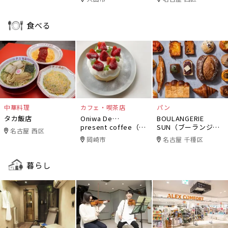
食べる
中華料理
カフェ・喫茶店
パン
タカ飯店
Oniwa De…
BOULANGERIE
present coffee（オ
SUN（ブーランジェ
名古屋 西区
ニワデ）
リー・サン）
岡崎市
名古屋 千種区
暮らし