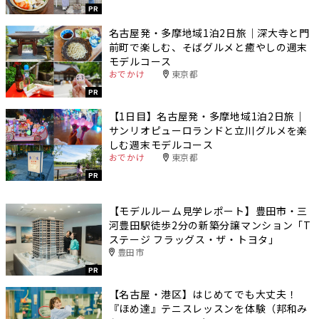
PR
名古屋発・多摩地域1泊2日旅｜深大寺と門
前町で楽しむ、そばグルメと癒やしの週末
モデルコース
おでかけ
東京都
PR
【1日目】名古屋発・多摩地域1泊2日旅｜
サンリオピューロランドと立川グルメを楽
しむ週末モデルコース
おでかけ
東京都
PR
【モデルルーム見学レポート】豊田市・三
河豊田駅徒歩2分の新築分譲マンション「T
ステージ フラッグス・ザ・トヨタ」
豊田市
PR
【名古屋・港区】はじめてでも大丈夫！
『ほめ達』テニスレッスンを体験（邦和み