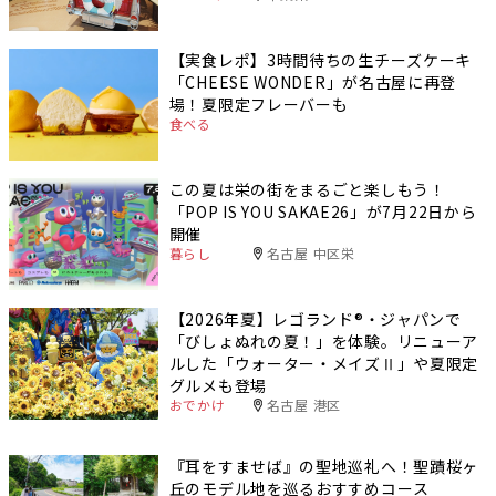
【実食レポ】3時間待ちの生チーズケーキ
「CHEESE WONDER」が名古屋に再登
場！夏限定フレーバーも
食べる
この夏は栄の街をまるごと楽しもう！
「POP IS YOU SAKAE26」が7月22日から
開催
暮らし
名古屋 中区栄
【2026年夏】レゴランド®・ジャパンで
「びしょぬれの夏！」を体験。リニューア
ルした「ウォーター・メイズⅡ」や夏限定
グルメも登場
おでかけ
名古屋 港区
『耳をすませば』の聖地巡礼へ！聖蹟桜ヶ
丘のモデル地を巡るおすすめコース