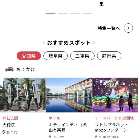
集
特集一覧へ
おすすめスポット
愛知県
岐阜県
三重県
静岡県
おでかけ
神社仏閣
ホテル
テーマパーク＆遊園地
大徳院
ホテルインディゴ犬
リトルプラネット
山有楽苑
mozoワンダーシテ
あま市
ィ
犬山市
名古屋 西区