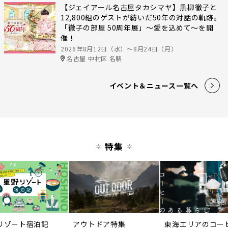
【ジェイアール名古屋タカシマヤ】黒柳徹子と
12,800組のゲストが紡いだ50年の対話の軌跡。
「徹子の部屋 50周年展」～愛を込めて～を開
催！
2026年8月12日（水）〜8月24日（月）
名古屋 中村区 名駅
イベント＆ニュース一覧へ
特集
リゾート宿泊記
アウトドア特集
東海エリアのコー