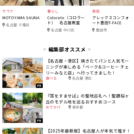
サウナ
暮らし
美容
MOTOYAMA SAUNA
Colorato（コロラー
アレックスコンフォ
ト） 名古屋教室
ート豊田T-FACE
名古屋 千種区
名古屋 中川区
豊田市
編集部オススメ
【名古屋・港区】焼きたてパンと人気モー
ニングが楽しめる「ベーク&コーヒー チェ
リーみなと店」へ行ってきました！
食べる
名古屋 港区
PR
『耳をすませば』の聖地巡礼へ！聖蹟桜ヶ
丘のモデル地を巡るおすすめコース
おでかけ
東京都
PR
【2025年最新版】名古屋人が本気で推す！