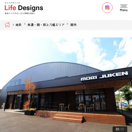
Menu
Home
岐阜
美濃・関・郡上八幡エリア
関市
01
01