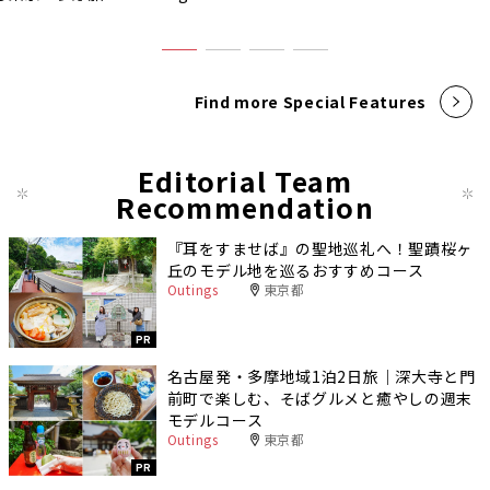
Find more Special Features
Editorial Team
Recommendation
『耳をすませば』の聖地巡礼へ！聖蹟桜ヶ
丘のモデル地を巡るおすすめコース
Outings
東京都
PR
名古屋発・多摩地域1泊2日旅｜深大寺と門
前町で楽しむ、そばグルメと癒やしの週末
モデルコース
Outings
東京都
PR