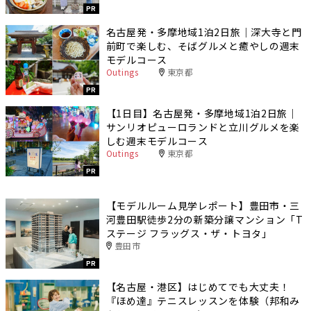
PR
名古屋発・多摩地域1泊2日旅｜深大寺と門
前町で楽しむ、そばグルメと癒やしの週末
モデルコース
Outings
東京都
PR
【1日目】名古屋発・多摩地域1泊2日旅｜
サンリオピューロランドと立川グルメを楽
しむ週末モデルコース
Outings
東京都
PR
【モデルルーム見学レポート】豊田市・三
河豊田駅徒歩2分の新築分譲マンション「T
ステージ フラッグス・ザ・トヨタ」
豊田市
PR
【名古屋・港区】はじめてでも大丈夫！
『ほめ達』テニスレッスンを体験（邦和み