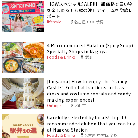
【GWスペシャルSALE‼︎】 卸価格で買い物
を楽しめる！万勝の注目アイテムを徹底レ
ポート
lifestyle
名古屋 中区 伏見
PR
4 Recommended Malatan (Spicy Soup)
Specialty Shops in Nagoya
Foods & Drinks
愛知
[Inuyama] How to enjoy the "Candy
Castle". Full of attractions such as
dress and costume rentals and candy
making experiences!
Outings
犬山市
Carefully selected by locals! Top 10
recommended ekiben that you can buy
at Nagoya Station
Foods & Drinks
名古屋 中村区 名駅