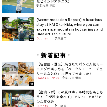
なとインドアテニス）
名古屋 港区
[Accommodation Report] A luxurious
stay at KAI Oku-Hida, where you can
experience mountain hot springs and
Hida artisan culture
Outings
飛騨市
PR
新着記事
【名古屋・港区】焼きたてパンと人気モー
ニングが楽しめる「ベーク&コーヒー チェ
リーみなと店」へ行ってきました！
Foods & Drinks
名古屋 港区
PR
【宿泊レポ】この夏はホテル時間も楽しも
う！「1955 東京ベイ」でレトロアメリカ
ンな夏休み
Outings
千葉県