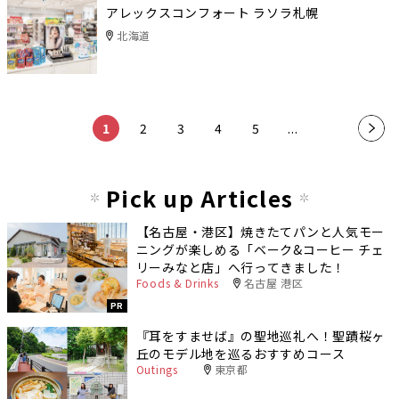
アレックスコンフォート ラソラ札幌
北海道
1
2
3
4
5
...
»
Pick up Articles
【名古屋・港区】焼きたてパンと人気モー
ニングが楽しめる「ベーク&コーヒー チェ
リーみなと店」へ行ってきました！
Foods & Drinks
名古屋 港区
PR
『耳をすませば』の聖地巡礼へ！聖蹟桜ヶ
丘のモデル地を巡るおすすめコース
Outings
東京都