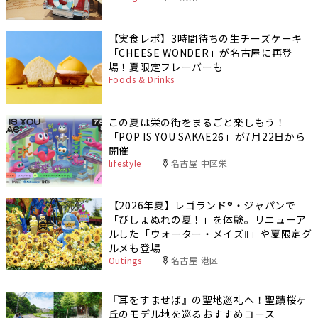
【実食レポ】3時間待ちの生チーズケーキ
「CHEESE WONDER」が名古屋に再登
場！夏限定フレーバーも
Foods & Drinks
この夏は栄の街をまるごと楽しもう！
「POP IS YOU SAKAE26」が7月22日から
開催
lifestyle
名古屋 中区栄
【2026年夏】レゴランド®・ジャパンで
「びしょぬれの夏！」を体験。リニューア
ルした「ウォーター・メイズⅡ」や夏限定グ
ルメも登場
Outings
名古屋 港区
『耳をすませば』の聖地巡礼へ！聖蹟桜ヶ
丘のモデル地を巡るおすすめコース