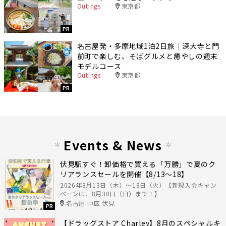
Outings
東京都
PR
名古屋発・多摩地域1泊2日旅｜深大寺と門
前町で楽しむ、そばグルメと癒やしの週末
モデルコース
Outings
東京都
PR
Events & News
伏見駅すぐ！卸価格で買える「万勝」で夏のク
リアランスセールを開催【8/13〜18】
2026年8月13日（木）〜18日（火）【新規入会キャン
ペーンは、8月30日（日）まで！】
名古屋 中区 伏見
PR
【ドラッグストア Charley】8月のスペシャルキ