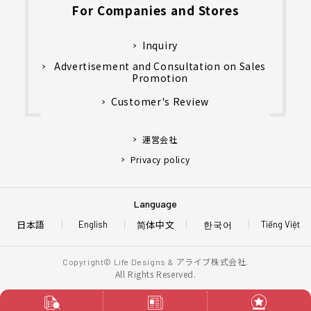
For Companies and Stores
Inquiry
Advertisement and Consultation on Sales
Promotion
Customer's Review
運営会社
Privacy policy
Language
日本語
简体中文
한국어
English
Tiếng Việt
アライブ株式会社.
Copyright© Life Designs &
All Rights Reserved.