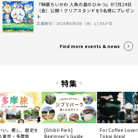
『映画ちいかわ 人魚の島のひみつ』が7月24日
（金）公開！クリアスタンドを5名様にプレゼン
ト
応募締切：2026年6月3日（水）17:00〆切
Find more events & news
特集
いい、癒し、歴史を
[Ghibli Park]
For Coffee Lover
る東京・多摩旅
Beginner's Guide
Tokai Area!