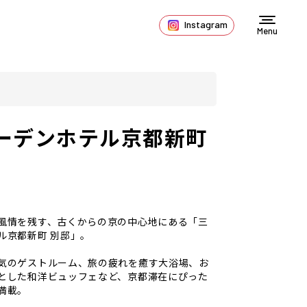
Instagram
Menu
ーデンホテル京都新町
風情を残す、古くからの京の中心地にある「
三
ル京都新町 別邸
」。
気のゲストルーム、旅の疲れを癒す大浴場、お
とした和洋ビュッフェなど、京都滞在にぴった
満載。