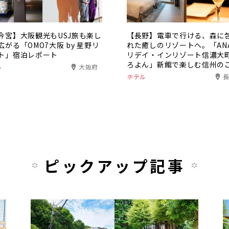
今宮】大阪観光もUSJ旅も楽し
【長野】電車で行ける、森に
広がる「OMO7大阪 by 星野リ
れた癒しのリゾートへ。「AN
ト」宿泊レポート
リデイ・インリゾート信濃大
ろよん」新館で楽しむ信州の
ル
大阪府
美女子旅
ホテル
ピックアップ記事