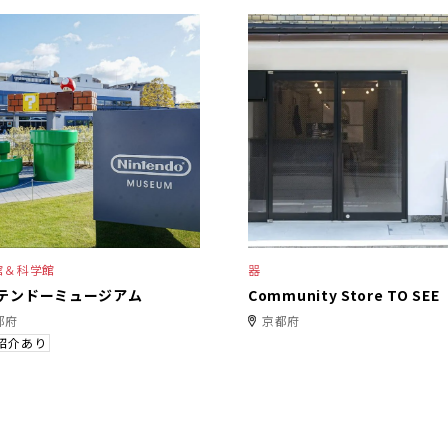
館＆科学館
器
テンドーミュージアム
Community Store TO SEE
都府
京都府
紹介あり