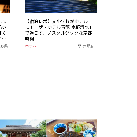
包ま
【宿泊レポ】元小学校がホテル
Aホ
に！「ザ・ホテル青龍 京都清水」
町く
で過ごす、ノスタルジックな京都
ご褒
時間
長野県
ホテル
京都府