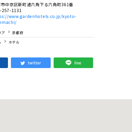
都市中京区新町通六角下る六角町361番
-257-1131
ps://www.gardenhotels.co.jp/kyoto-
nmachi/
リア
京都府
る
ホテル