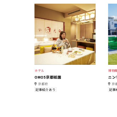
ホテル
博物
OMO5京都祇園
ニン
京都府
京
記事紹介あり
記事