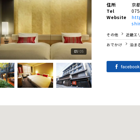
住所
京
Tel
075
Website
htt
shi
その他
近畿エ
おでかけ
泊ま
01
05