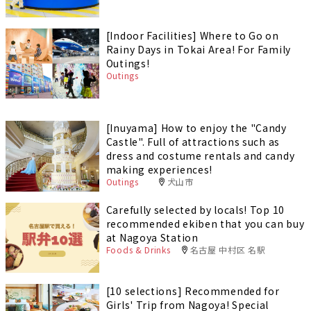
[Indoor Facilities] Where to Go on
Rainy Days in Tokai Area! For Family
Outings!
Outings
[Inuyama] How to enjoy the "Candy
Castle". Full of attractions such as
dress and costume rentals and candy
making experiences!
Outings
犬山市
Carefully selected by locals! Top 10
recommended ekiben that you can buy
at Nagoya Station
Foods & Drinks
名古屋 中村区 名駅
[10 selections] Recommended for
Girls' Trip from Nagoya! Special