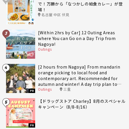
で！万勝から「なつかしの給食カレー」が登
場！
名古屋 中区 伏見
[Within 2hrs by Car] 12 Outing Areas
3
where You can Go on a Day Trip from
Nagoya!
Outings
[2 hours from Nagoya] From mandarin
4
orange picking to local food and
contemporary art. Recommended for
autumn and winter! A day trip plan to
Outings
三重
fully enjoy Minami-Ise Town
PR
【ドラッグストア Charley】8月のスペシャル
5
キャンペーン（8/8-8/16）
PR