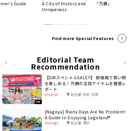
nner's Guide
A City of History and
「万勝」
Uniqueness
Find more Special Features
Editorial Team
Recommendation
【GWスペシャルSALE‼︎】 卸価格で買い物
を楽しめる！万勝の注目アイテムを徹底レ
ポート
lifestyle
名古屋 中区 伏見
PR
[Nagoya] Rainy Days Are No Problem!
A Guide to Enjoying Legoland®️
Outings
名古屋 港区