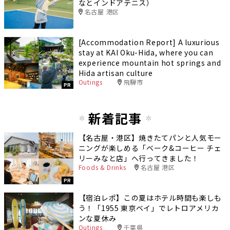
なとインドアテニス）
名古屋 港区
[Accommodation Report] A luxurious
stay at KAI Oku-Hida, where you can
experience mountain hot springs and
Hida artisan culture
Outings
飛騨市
PR
新着記事
【名古屋・港区】焼きたてパンと人気モー
ニングが楽しめる「ベーク&コーヒー チェ
リーみなと店」へ行ってきました！
Foods & Drinks
名古屋 港区
PR
【宿泊レポ】この夏はホテル時間も楽しも
う！「1955 東京ベイ」でレトロアメリカ
ンな夏休み
Outings
千葉県