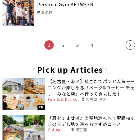
Personal Gym BETWEEN
桑名市
​ ​
​ ​
​ ​
​ ​
1
2
3
4
»
Pick up Articles
【名古屋・港区】焼きたてパンと人気モー
ニングが楽しめる「ベーク&コーヒー チェ
リーみなと店」へ行ってきました！
Foods & Drinks
名古屋 港区
PR
『耳をすませば』の聖地巡礼へ！聖蹟桜ヶ
丘のモデル地を巡るおすすめコース
Outings
東京都