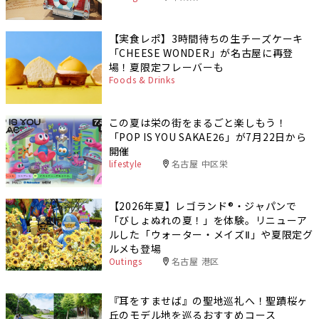
【実食レポ】3時間待ちの生チーズケーキ
「CHEESE WONDER」が名古屋に再登
場！夏限定フレーバーも
Foods & Drinks
この夏は栄の街をまるごと楽しもう！
「POP IS YOU SAKAE26」が7月22日から
開催
lifestyle
名古屋 中区栄
【2026年夏】レゴランド®・ジャパンで
「びしょぬれの夏！」を体験。リニューア
ルした「ウォーター・メイズⅡ」や夏限定グ
ルメも登場
Outings
名古屋 港区
『耳をすませば』の聖地巡礼へ！聖蹟桜ヶ
丘のモデル地を巡るおすすめコース