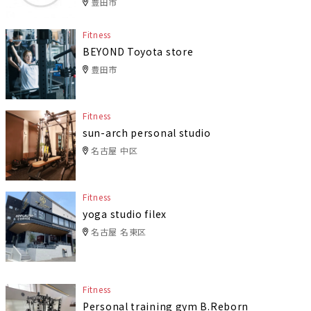
豊田市
Fitness
BEYOND Toyota store
豊田市
Fitness
sun-arch personal studio
名古屋 中区
Fitness
yoga studio filex
名古屋 名東区
Fitness
Personal training gym B.Reborn