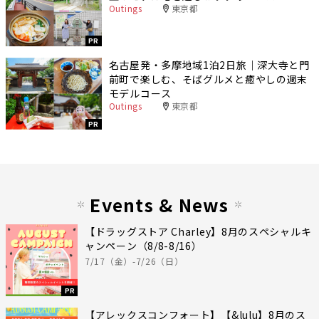
Outings
東京都
PR
名古屋発・多摩地域1泊2日旅｜深大寺と門
前町で楽しむ、そばグルメと癒やしの週末
モデルコース
Outings
東京都
PR
Events & News
【ドラッグストア Charley】8月のスペシャルキ
ャンペーン（8/8-8/16）
7/17（金）-7/26（日）
PR
【アレックスコンフォート】【&lulu】8月のス