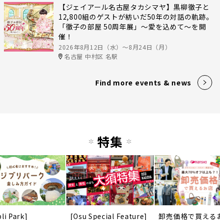
【ジェイアール名古屋タカシマヤ】黒柳徹子と
12,800組のゲストが紡いだ50年の対話の軌跡。
「徹子の部屋 50周年展」～愛を込めて～を開
催！
2026年8月12日（水）〜8月24日（月）
名古屋 中村区 名駅
Find more events & news
特集
li Park]
[Osu Special Feature]
卸売価格で買える