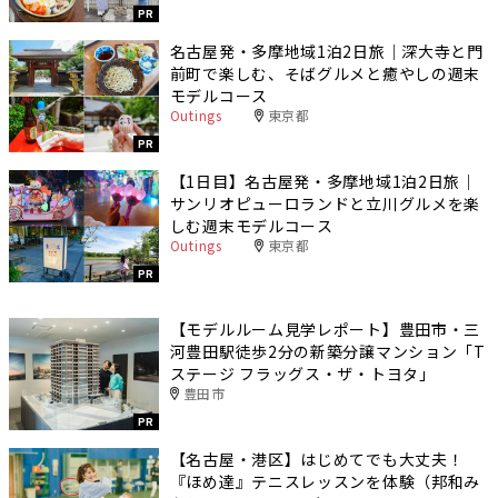
PR
名古屋発・多摩地域1泊2日旅｜深大寺と門
前町で楽しむ、そばグルメと癒やしの週末
モデルコース
Outings
東京都
PR
【1日目】名古屋発・多摩地域1泊2日旅｜
サンリオピューロランドと立川グルメを楽
しむ週末モデルコース
Outings
東京都
PR
【モデルルーム見学レポート】豊田市・三
河豊田駅徒歩2分の新築分譲マンション「T
ステージ フラッグス・ザ・トヨタ」
豊田市
PR
【名古屋・港区】はじめてでも大丈夫！
『ほめ達』テニスレッスンを体験（邦和み