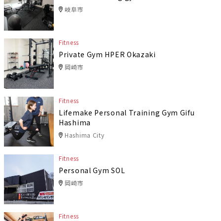
岐阜市
Fitness
Private Gym HPER Okazaki
岡崎市
Fitness
Lifemake Personal Training Gym Gifu
Hashima
Hashima City
Fitness
Personal Gym SOL
岡崎市
Fitness