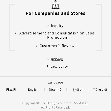
For Companies and Stores
Inquiry
Advertisement and Consultation on Sales
Promotion
Customer's Review
運営会社
Privacy policy
Language
日本語
简体中文
한국어
English
Tiếng Việt
アライブ株式会社.
Copyright© Life Designs &
All Rights Reserved.