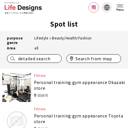
Menu
Spot list
purpose
Lifestyle
Beauty/Health/Fashion
genre
Area
all
detailed search
Search from map
Fitness
Personal training gym appearance Okazaki
store
岡崎市
Fitness
Personal training gym appearance Toyota
store