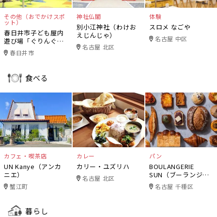
その他（おでかけスポ
神社仏閣
体験
ット）
別小江神社（わけお
スロメ なごや
春日井市子ども屋内
えじんじゃ）
名古屋 中区
遊び場「ぐりんぐり
名古屋 北区
ん」
春日井市
食べる
カフェ・喫茶店
カレー
パン
UN Kanye（アンカ
カリー・ユズリハ
BOULANGERIE
ニエ）
SUN（ブーランジェ
名古屋 北区
リー・サン）
蟹江町
名古屋 千種区
暮らし