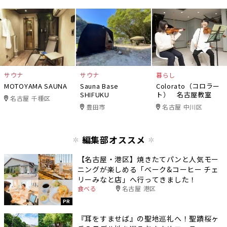
サウナ
サウナ
暮らし
MOTOYAMA SAUNA
Sauna Base
Colorato（コロラー
SHIFUKU
ト） 名古屋教室
名古屋 千種区
豊田市
名古屋 中川区
編集部オススメ
【名古屋・港区】焼きたてパンと人気モー
ニングが楽しめる「ベーク&コーヒー チェ
リーみなと店」へ行ってきました！
食べる
名古屋 港区
PR
『耳をすませば』の聖地巡礼へ！聖蹟桜ヶ