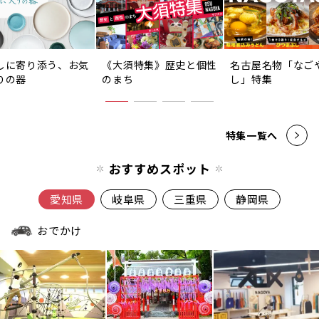
しに寄り添う、お気
《大須特集》歴史と個性
名古屋名物「なご
りの器
のまち
し」特集
特集一覧へ
おすすめスポット
愛知県
岐阜県
三重県
静岡県
おでかけ