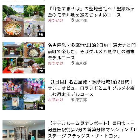
『耳をすませば』の聖地巡礼へ！聖蹟桜ヶ
丘のモデル地を巡るおすすめコース
おでかけ
東京都
PR
名古屋発・多摩地域1泊2日旅｜深大寺と門
前町で楽しむ、そばグルメと癒やしの週末
モデルコース
おでかけ
東京都
PR
【1日目】名古屋発・多摩地域1泊2日旅｜
サンリオピューロランドと立川グルメを楽
しむ週末モデルコース
おでかけ
東京都
PR
【モデルルーム見学レポート】豊田市・三
河豊田駅徒歩2分の新築分譲マンション「T
ステージ フラッグス・ザ・トヨタ」