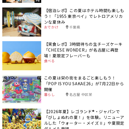
PR
【宿泊レポ】この夏はホテル時間も楽しも
う！「1955 東京ベイ」でレトロアメリカ
ンな夏休み
おでかけ
千葉県
【実食レポ】3時間待ちの生チーズケーキ
「CHEESE WONDER」が名古屋に再登
場！夏限定フレーバーも
食べる
この夏は栄の街をまるごと楽しもう！
「POP IS YOU SAKAE26」が7月22日から
開催
暮らし
名古屋 中区栄
【2026年夏】レゴランド®・ジャパンで
「びしょぬれの夏！」を体験。リニューア
ルした「ウォーター・メイズⅡ」や夏限定
グルメも登場