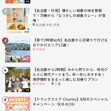
PR
【名古屋・伏見】懐かしい給食の味を家庭
2
で！万勝から「なつかしの給食カレー」が登
場！
名古屋 中区 伏見
【車で2時間以内】名古屋から日帰りで行ける
3
おでかけエリア12選！
おでかけ
【名古屋から2時間】みかん狩りから、地元グ
4
ルメに現代アートまで。秋〜冬におすすめ！
南伊勢町をまるっと楽しむ日帰りプラン
おでかけ
三重
PR
【ドラッグストア Charley】8月のスペシャル
5
キャンペーン（8/8-8/16）