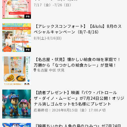
7/17（金）-7/26（日）
PR
【アレックスコンフォート】【&lulu】8月のス
ペシャルキャンペーン（8/7-8/16）
8/8(土)-8/16(日)
PR
【名古屋・伏見】懐かしい給食の味を家庭で！
万勝から「なつかしの給食カレー」が登場！
名古屋 中区 伏見
【読者プレゼント】映画『パウ・パトロール
ザ・ダイノ・ムービー』が7月24日公開！オリジ
ナル消しゴムセットを5名様にプレゼント
応募締切：2026年8月15日（金）17:00〆切
『映画ちいかわ 人魚の島のひみつ』が7月24日