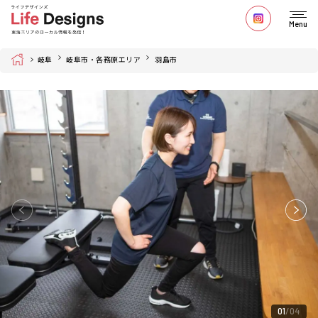
Menu
Home
岐阜
岐阜市・各務原エリア
羽島市
01
04