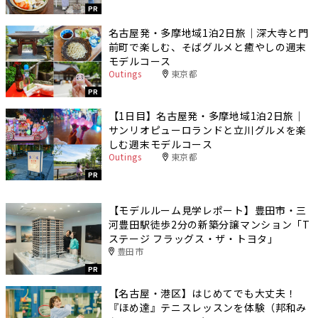
PR
名古屋発・多摩地域1泊2日旅｜深大寺と門
前町で楽しむ、そばグルメと癒やしの週末
モデルコース
Outings
東京都
PR
【1日目】名古屋発・多摩地域1泊2日旅｜
サンリオピューロランドと立川グルメを楽
しむ週末モデルコース
Outings
東京都
PR
【モデルルーム見学レポート】豊田市・三
河豊田駅徒歩2分の新築分譲マンション「T
ステージ フラッグス・ザ・トヨタ」
豊田市
PR
【名古屋・港区】はじめてでも大丈夫！
『ほめ達』テニスレッスンを体験（邦和み