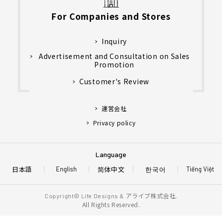
For Companies and Stores
Inquiry
Advertisement and Consultation on Sales
Promotion
Customer's Review
運営会社
Privacy policy
Language
日本語
简体中文
한국어
English
Tiếng Việt
アライブ株式会社.
Copyright© Life Designs &
All Rights Reserved.