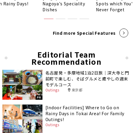
n Rainy Days!
Nagoya's Speciality
Spots which You'
Dishes
Never Forget
Find more Special Features
Editorial Team
Recommendation
名古屋発・多摩地域1泊2日旅｜深大寺と門
前町で楽しむ、そばグルメと癒やしの週末
モデルコース
Outings
東京都
PR
[Indoor Facilities] Where to Go on
Rainy Days in Tokai Area! For Family
Outings!
Outings