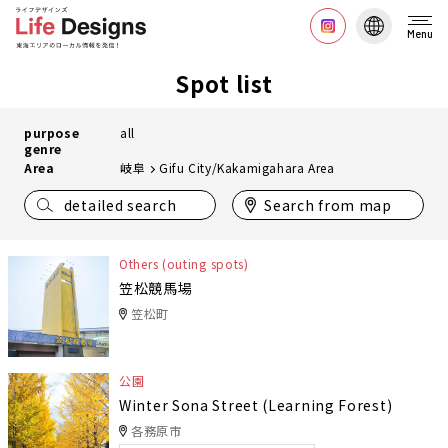
Menu
Spot list
purpose
all
genre
Area
岐阜
Gifu City/Kakamigahara Area
detailed search
Search from map
Others (outing spots)
笠松競馬場
笠松町
公園
Winter Sona Street (Learning Forest)
各務原市