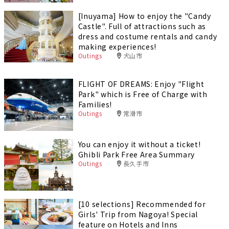
[Inuyama] How to enjoy the "Candy
Castle". Full of attractions such as
dress and costume rentals and candy
making experiences!
Outings
犬山市
FLIGHT OF DREAMS: Enjoy "Flight
Park" which is Free of Charge with
Families!
Outings
常滑市
You can enjoy it without a ticket!
Ghibli Park Free Area Summary
Outings
長久手市
[10 selections] Recommended for
Girls' Trip from Nagoya! Special
feature on Hotels and Inns