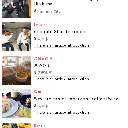
Hashima
Hashima City
Lessons
Colorato Gifu classroom
岐阜市
There is an article introduction
温泉＆銭湯
恵みの湯
各務原市
There is an article introduction
洋菓子
Western confectionery and coffee Ryusei
岐阜市
There is an article introduction
Bakery