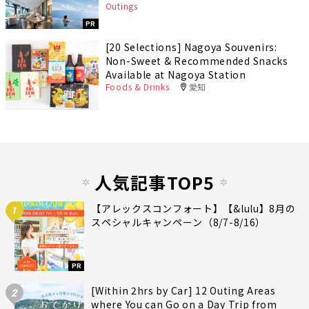
Outings
PR
[20 Selections] Nagoya Souvenirs:
Non-Sweet & Recommended Snacks
Available at Nagoya Station
Foods & Drinks
愛知
人気記事TOP5
【アレックスコンフォート】【&lulu】8月の
1
スペシャルキャンペーン（8/7-8/16）
PR
[Within 2hrs by Car] 12 Outing Areas
2
where You can Go on a Day Trip from