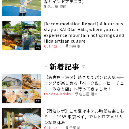
なとインドアテニス）
名古屋 港区
[Accommodation Report] A luxurious
stay at KAI Oku-Hida, where you can
experience mountain hot springs and
Hida artisan culture
Outings
飛騨市
PR
新着記事
【名古屋・港区】焼きたてパンと人気モー
ニングが楽しめる「ベーク&コーヒー チェ
リーみなと店」へ行ってきました！
Foods & Drinks
名古屋 港区
PR
【宿泊レポ】この夏はホテル時間も楽しも
う！「1955 東京ベイ」でレトロアメリカ
ンな夏休み
Outings
千葉県