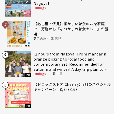
Nagoya!
Outings
【名古屋・伏見】懐かしい給食の味を家庭
3
で！万勝から「なつかしの給食カレー」が登
場！
名古屋 中区 伏見
[2 hours from Nagoya] From mandarin
4
orange picking to local food and
contemporary art. Recommended for
autumn and winter! A day trip plan to
Outings
三重
fully enjoy Minami-Ise Town
PR
【ドラッグストア Charley】8月のスペシャル
5
キャンペーン（8/8-8/16）
PR