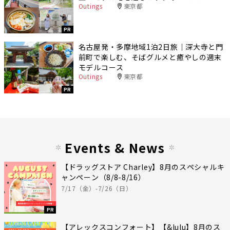
Outings
東京都
PR
名古屋発・多摩地域1泊2日旅｜深大寺と門
前町で楽しむ、そばグルメと癒やしの週末
モデルコース
Outings
東京都
PR
Events & News
【ドラッグストア Charley】8月のスペシャルキ
ャンペーン（8/8-8/16）
7/17（金）-7/26（日）
PR
【アレックスコンフォート】【&lulu】8月のス