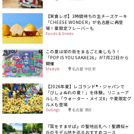
【実食レポ】3時間待ちの生チーズケーキ
「CHEESE WONDER」が名古屋に再登
場！夏限定フレーバーも
Foods & Drinks
この夏は栄の街をまるごと楽しもう！
「POP IS YOU SAKAE26」が7月22日から
開催
lifestyle
名古屋 中区栄
【2026年夏】レゴランド®・ジャパンで
「びしょぬれの夏！」を体験。リニューア
ルした「ウォーター・メイズⅡ」や夏限定グ
ルメも登場
Outings
名古屋 港区
『耳をすませば』の聖地巡礼へ！聖蹟桜ヶ
丘のモデル地を巡るおすすめコース