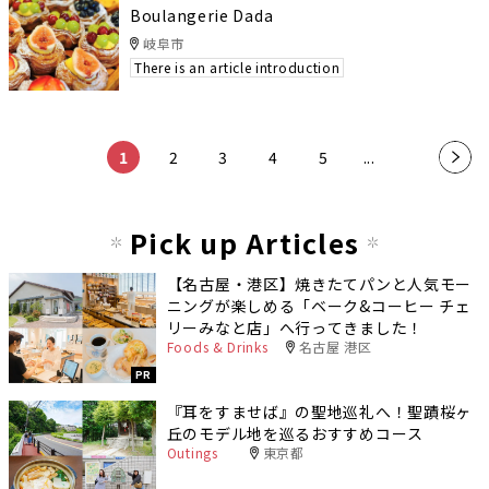
Boulangerie Dada
岐阜市
There is an article introduction
​ ​
​ ​
​ ​
​ ​
​ ​
1
2
3
4
5
...
»
Pick up Articles
【名古屋・港区】焼きたてパンと人気モー
ニングが楽しめる「ベーク&コーヒー チェ
リーみなと店」へ行ってきました！
Foods & Drinks
名古屋 港区
PR
『耳をすませば』の聖地巡礼へ！聖蹟桜ヶ
丘のモデル地を巡るおすすめコース
Outings
東京都