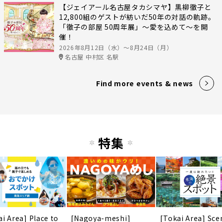
【ジェイアール名古屋タカシマヤ】黒柳徹子と
12,800組のゲストが紡いだ50年の対話の軌跡。
「徹子の部屋 50周年展」～愛を込めて～を開
催！
2026年8月12日（水）〜8月24日（月）
名古屋 中村区 名駅
Find more events & news
特集
ai Area] Place to
[Nagoya-meshi]
[Tokai Area] Sce