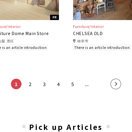
PR
ture/Interior
Furniture/Interior
iture Dome Main Store
CHELSEA OLD
古屋 港区
岐阜市
 is an article introduction
There is an article introduction
1
2
3
4
5
...
»
Pick up Articles