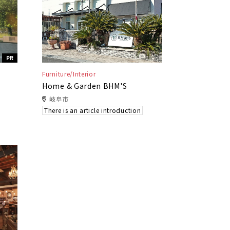
PR
Furniture/Interior
Home & Garden BHM'S
岐阜市
There is an article introduction