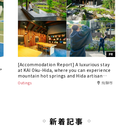
PR
[Accommodation Report] A luxurious stay
ア
at KAI Oku-Hida, where you can experience
mountain hot springs and Hida artisan
culture
Outings
飛騨市
新着記事