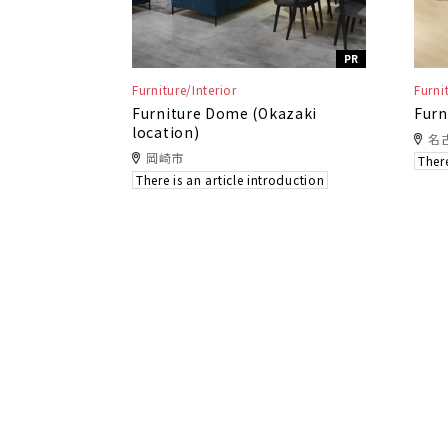
PR
Furniture/Interior
Furni
Furniture Dome (Okazaki
Furn
location)
名
岡崎市
There
There is an article introduction