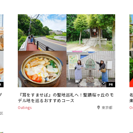
R
PR
グ
『耳をすませば』の聖地巡礼へ！聖蹟桜ヶ丘のモ
デル地を巡るおすすめコース
Outings
東京都
O
港区