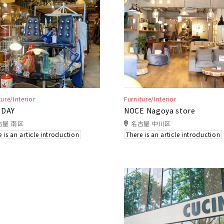
ture/Interior
Furniture/Interior
-DAY
NOCE Nagoya store
古屋 南区
名古屋 中川区
 is an article introduction
There is an article introduction