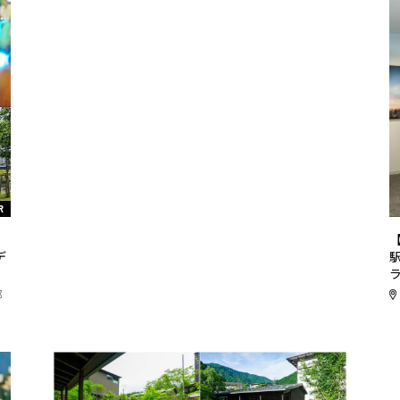
R
リ
デ
都