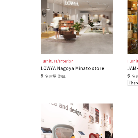
Furniture/Interior
Furni
LOWYA Nagoya Minato store
JAM
名古屋 港区
名
There