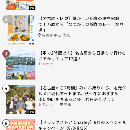
PR
【名古屋・伏見】懐かしい給食の味を家庭
2
で！万勝から「なつかしの給食カレー」が登
場！
名古屋 中区 伏見
【車で2時間以内】名古屋から日帰りで行ける
3
おでかけエリア12選！
おでかけ
【名古屋から2時間】みかん狩りから、地元グ
4
ルメに現代アートまで。秋〜冬におすすめ！
南伊勢町をまるっと楽しむ日帰りプラン
おでかけ
三重
PR
【ドラッグストア Charley】8月のスペシャル
5
キャンペーン（8/8-8/16）