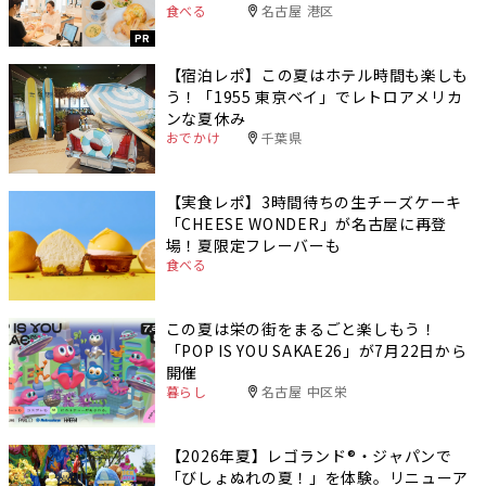
食べる
名古屋 港区
PR
【宿泊レポ】この夏はホテル時間も楽しも
う！「1955 東京ベイ」でレトロアメリカ
ンな夏休み
おでかけ
千葉県
【実食レポ】3時間待ちの生チーズケーキ
「CHEESE WONDER」が名古屋に再登
場！夏限定フレーバーも
食べる
この夏は栄の街をまるごと楽しもう！
「POP IS YOU SAKAE26」が7月22日から
開催
暮らし
名古屋 中区栄
【2026年夏】レゴランド®・ジャパンで
「びしょぬれの夏！」を体験。リニューア