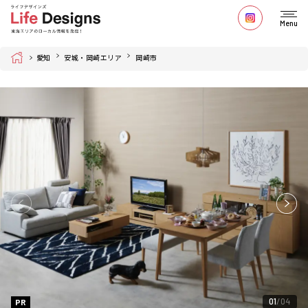
Menu
Home
愛知
安城・岡崎エリア
岡崎市
01
04
PR