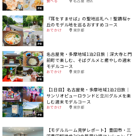
食べる
名古屋 港区
PR
『耳をすませば』の聖地巡礼へ！聖蹟桜ヶ
丘のモデル地を巡るおすすめコース
おでかけ
東京都
PR
名古屋発・多摩地域1泊2日旅｜深大寺と門
前町で楽しむ、そばグルメと癒やしの週末
モデルコース
おでかけ
東京都
PR
【1日目】名古屋発・多摩地域1泊2日旅｜
サンリオピューロランドと立川グルメを楽
しむ週末モデルコース
おでかけ
東京都
PR
【モデルルーム見学レポート】豊田市・三
河豊田駅徒歩2分の新築分譲マンション「T