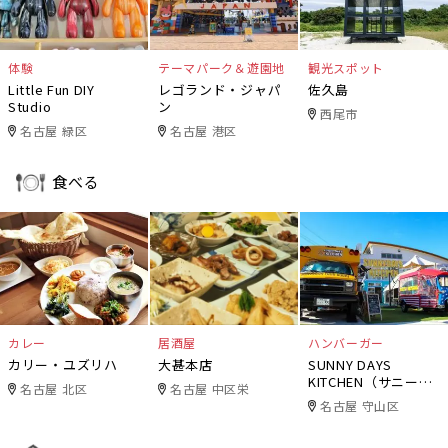
体験
テーマパーク＆遊園地
観光スポット
Little Fun DIY
レゴランド・ジャパ
佐久島
Studio
ン
西尾市
名古屋 緑区
名古屋 港区
食べる
カレー
居酒屋
ハンバーガー
カリー・ユズリハ
大甚本店
SUNNY DAYS
KITCHEN（サニーデ
名古屋 北区
名古屋 中区栄
イズキッチン）
名古屋 守山区